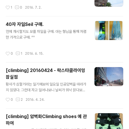
작성시간
1
0
2016. 7. 2.
40자 자일Seil 구매.
글 내용
언제 개시할지도 모를 자일을 구매. 아는 형님을 통해 저렴
한 가격으로 구매. ^^
작성시간
0
1
2016. 6. 15.
[climbing] 20160424 - 락스타클라이밍
잠실점
글 내용
황사가 심할거라는 일기예보에 일요일 인공암벽을 따라가
지 않았다. 그런데 자고 일어나보니 날씨가 워낙 맑다보니
한 번은 가야겠다 하고 벼르고 있던 락스타클라이밍 잠실
작성시간
0
2
2016. 4. 24.
점을 방문했다.일일이용권 2만원샤워시설 있음(타월, 샤워
용품 없음) 락스타클라이밍 잠실점이 있는 곳 앞은 지하철
공사가 한창 진행중이었다. 잠실 쪽에서 그리 멀지 않은 곳
[climbing] 암벽화Climbing shoes 에 관
에서 있어서 잠실역에서 걸어서 10분 정도 걸린 듯 싶다.
하여
가능하면 차를 끌고가지 않는 것이 좋아보인다. 실내클라
글 내용