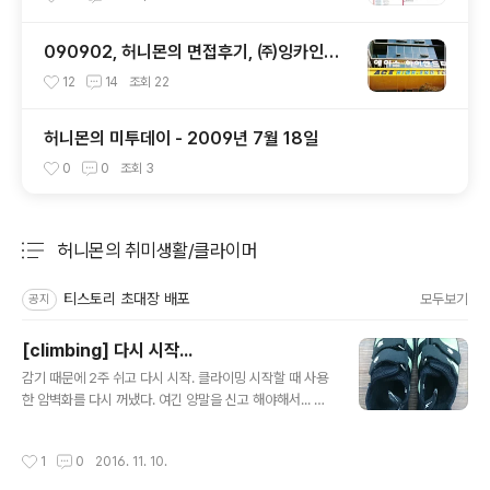
090902, 허니몬의 면접후기, ㈜잉카인터
넷 기술 면접 후 또한번 깨달음을 얻다. ㅡ
12
14
조회
22
ㅅ-)/ 레벨업!!
허니몬의 미투데이 - 2009년 7월 18일
0
0
조회
3
허니몬의 취미생활/클라이머
분류 전체보기
주요 글 목록
티스토리 초대장 배포
모두보기
공지
[climbing] 다시 시작...
글 내용
감기 때문에 2주 쉬고 다시 시작. 클라이밍 시작할 때 사용
한 암벽화를 다시 꺼냈다. 여긴 양말을 신고 해야해서... 발
에 꼭 맞는 건 힘듦... 이 초크액은... 좋은지 나쁜지 아직은
모르겠다. @_@ 바른 티가 안나.
작성시간
1
0
2016. 11. 10.