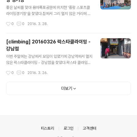
글 내용
좋은 날씨를 맞아 용마폭포공원에 위치한 '중랑 스포츠클
라이밍경기장'을 찾았다.집에서 그리 멀지 않은 거리에 있
는 인공암벽장으로, 지난 3월 1일에 방문한 이후 두 번쨰
작성시간
0
0
2016. 3. 28.
방문이다. 풀린 날씨 덕분에 많은 사람들이 이 곳을 찾았다.
인공암벽장을 이용하기 위해서는 관리사무소쪽에 놓여있
는 '등반 동의서'에 이름과 연락처를 적고 서명 하면 된다.
[climbing] 20160326 락스타클라이밍 -
저 인공암벽장 안쪽에는 클라이밍을 익일 수 있도록 꾸며
강남점
져 있다. 그와 관련된 사진은,2016/03/01 - [허니몬의 취
글 내용
미생활/클라이머] - 20160301 용마 스포츠클라이밍 경
이번 주말에는 강남에서 모임이 있었기에 강남역에서 멀지
기장을 살펴보기 바란다. 트레이닝을 하기에 좋은 구성이
않은 락스타클라이밍 - 강남점을 찾았다.락스타 클라임이
되어 있어 이용하기 좋겠다 싶다. 지난번에는 아직 물이 나
(https://twitter.com/migaloo14)은 송파에도 지점이
작성시간
0
0
2016. 3. 26.
오지 않았었는데 지금은 어찌되었을지 모르겠다. 오른쪽은
있는 것으로 보인다. 조만간 비오는 토요일에 외벽 안나가
경사가 완만한 입문자코스로..
면 한번 찾아가 볼 예정이다. 지난번에 회식하러 논현에 갔
었는데, 무심코 지나간 건물 지하에 위치해있다.일일이용
더보기
권은 2만원. 엘리베이터의 문이 열리고 맞이하는 풍경.과
거에는 강클(강남 클라이밍)이었던 곳이 새롭게 락스타클
라이밍으로 개장한 것으로 보인다. 전체적으로 깔끔한 편
이고, 볼더링보다는 지구력 위주의 문제들로 되어 있다....
나는 5.10b 문제 정도 밖에 못하겠더이다. 탈의실 개인별
사물함이 있고, 3개의 독립된 샤워시설이 있다. 유산소운
의안내
티스토리
로그인
고객센터
동을 윟나 런닝머신과 조..