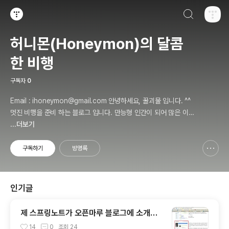
검색하기
티스토리
허니몬(Honeymon)의 달콤
한 비행
구독자
0
Email : ihoneymon@gmail.com 안녕하세요, 꿀괴물 입니다. ^^
멋진 비행을 준비 하는 블로그 입니다. 만능형 인간이 되어 많은 이들
에게 인정받고, 즐겁고 행복하게 살기를 간절히 원합니다!! 달콤살벌
...더보기
한 꿀괴물의 좌충우돌 파란만장한 여정을 지켜봐주세요!! ^^
구독하기
방명록
신고하기 레이어
열기
인기글
제 스프링노트가 오픈마루 블로그에 소개가
되었어요. ㅠㅅ-)b
14
0
조회
24