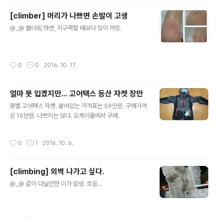
[climber] 머리가 나쁘면 손발이 고생
글 내용
@_@ 볼더링 하면, 지구력할 때보다 많이 까짐.
작성시간
0
0
2016. 10. 17.
얼마 못 입겠지만... 고어택스 등산 자켓 장만
글 내용
몽벨 고어텍스 자켓. 붙어있는 가격표는 59만원. 구매가격
은 16만원. 나쁘지는 않다. 오케이몰에서 구매.
작성시간
0
1
2016. 10. 6.
[climbing] 외벽 나가고 싶다.
글 내용
@_@ 같이 다닐만한 이가 없넹. 흐음...
작성시간