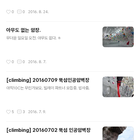
작성시간
0
0
2016. 8. 24.
아무도 없는 암장.
글 내용
무더운 일요일 오전. 아무도 없다. ㅎ
작성시간
0
0
2016. 8. 7.
[climbing] 20160709 뚝섬인공암벽장
글 내용
아직10C는 무린가보오. 빌레이 파트너 모집중. 밥사줌.
작성시간
5
3
2016. 7. 9.
[climbing] 20160702 뚝섬 인공암벽장