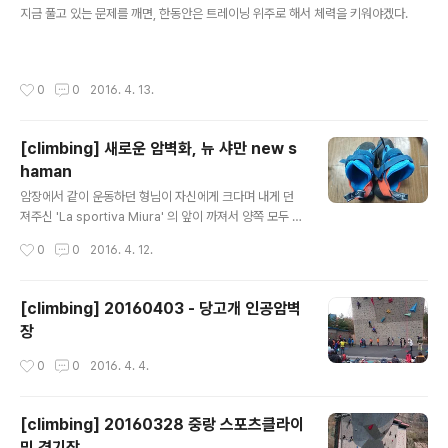
지금 풀고 있는 문제를 깨면, 한동안은 트레이닝 위주로 해서 체력을 키워야겠다.
니 챙겨가길 바란다. 9층에 있는 남자 탈의실 풍경 9층 홀
에서 내려다본 클라이밍장 풍경. 토요일 오후 시간대에는
생각보다 그렇게 사람이 많지는 않았다. @_@)> 스트레칭
을 할 수 있는 9층 홀. 운동 후 유산소 운동을 할 수 있도록
작성시간
0
0
2016. 4. 13.
런닝머신과 사이클이 준비되어 있다. 유산소 운동은 스트
레칭과 볼더링을 마치고 마무리하..
[climbing] 새로운 암벽화, 뉴 샤만 new s
haman
글 내용
암장에서 같이 운동하던 형님이 자신에게 크다며 내게 던
져주신 'La sportiva Miura' 의 앞이 까져서 양쪽 모두 구
멍이 나버렸다.잘못된 등반 습관으로 몸을 날리거나 할 때
작성시간
0
0
2016. 4. 12.
발을 벽에 끌면서 닳은거라고 하는데...조금 얇다는 생각
도...어쨌든, 판갈이를 한번 하고 신던것을 넘겨받아 신다가
구멍이 나기 시작한 것을 땜질하여 쓰다가 영 보기가 좋지
[climbing] 20160403 - 당고개 인공암벽
않아서 새 신발을 사야겠다는 생각을 했다. 처음 시작할 때
장
샀던 Evolve 신발은 너무 편해서 잘 신지 않고 있다. 최근
에 고양에 갔을 때, 거기서 연습하고 있던 팀들은 모두가 뉴
작성시간
0
0
2016. 4. 4.
샤만을 사용하고 있는 모습을 보고는, 거기에 혹했다.당대
최고의 클라이머라고 할 수 있는 크리스 샤마가 디자인한
암벽화다. SNS를 통해서 나왔던 푸른 색의 뉴샤만이 마음
[climbing] 20160328 중랑 스포츠클라이
에 들..
밍 경기장