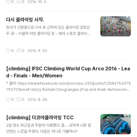
0
0
2016. 10. 4.
다시 클라이밍 시작.
글 내용
회사가 선정릉으로 이사 후 근처에 있는 클라이밍 암장은
두 곳! - 비블럭 어반 클라이밍 짐 - 헤라 스포츠 클라이밍
짐 회사에서 거리가 비슷해서 고민하다가 한달씩 다녀보고
최종결정을 하기로 했다. 우선은 비블럭 부터... 한달 쉬다
작성시간
0
0
2016. 9. 30.
가 다시 하려니 힘듦... 젊은 층이 많은 편이고.... 월요일, 수
요일에 사람이 많다. 개인적으로는 사람이 많은 걸 좋아하
지 않는다. 센터장님이 환영해주심.
[climbing] IFSC Climbing World Cup Arco 2016 - Lea
d - Finals - Men/Women
글 내용
* 출처: https://www.facebook.com/joon.heo.332/posts/12584752475
19370?pnref=story Romain Desgranges (Fra) and Anak Verhoeven
(Bel) win the 5th stage of the IFSC World Cup 2016 and Rock Master F
작성시간
0
0
2016. 8. 28.
estival 2016 in Arco, Italy. Jakob Schubert (Aut) and Jain Kim (Kor) pla
ce second, Dmitrii Fakiryanov (Rus) and Janja Garnbret (Slo) place thi
rd.오늘 새벽, 이태리 아르코에서 열린 IFSC 5차 월드컵 리드경기에서 한국의 김자
[climbing] 더코아클라이밍 TCC
인선수가 2위를 차지하였습니다.1..
글 내용
2달 정도 퇴근길과 주말에 이용했다. 흠.... 묘하게 나랑 잘
안맞는 느낌을 주었다. 다음은 어디로 가볼까나?