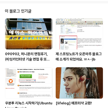
tp://www.daum.net)을 검사해본 것 http://validator.
w3.org/check?uri=http%3A%2F%2Fwww.daum.
이 블로그 인기글
net&charset=%28detect+automatically%29&d
octype=Inline&group=0 >> 요건 청와대(http://ww
w.president.go.kr..
090902, 허니몬의 면접후기,
제 스프링노트가 오픈마루 블로그
㈜잉카인터넷 기술 면접 후 또한
에 소개가 되었어요. ㅠㅅ-)b
번 깨달음을 얻다. ㅡㅅ-)/ 레벨
업!!
우분투 리눅스 시작하기(Ubuntu
[lifelog] 애프터샥 교환!