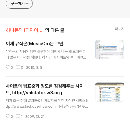
지켜봐주세요!! ^^
구독하기
더보기
허니몬의 IT 이야기/프로그래머, '코드 엔지니어'
의 다른 글
이제 뮤직온(MusicOn)은 그만.
글 내용
뮤직온의 사용에 대한 불편함에 대해서 나는 꽤 오래전부
터 많은 이야기를 해왔다. 하지만 이 사이트와 클라이언트
프로그램은 전혀 개선될 기미를 보이지 않고 있다. ㅡ_-);;
0
0
2010. 3. 8.
나도 개발자이기도 하지만, 이런 불편한 사용성을 사용자
에게 강제하고 있는 상황은 거부감을 느낄 수밖에 없는 상
황인 것은 분명하다. 이것은, 내가 사용성과 관련된 책을 읽
사이트의 웹표준화 정도를 점검해주는 사이
어가면서, 예전에 해왔던 무심한 습관들이 잘못되었음을
깨달아가는 과정이고, 큰 목소리를 낼 수는 없지만, 내 목소
트, http://validator.w3.org
글 내용
리에도 귀를 기울여지지 않을까 하는 몸부림인 것이다. 20
제가 조금 전에 알려드렸던 개발자를 위한 지식인 서비스 h
09/11/27 - [허니몬에 관한 보고서/예측불허 허니몬] -
ttp://www.stackoverflow.com 에서 질의/응답을 쭈욱
뮤직온 홈페이지에서 뮤직온 사용해지를 못하는 이유는??
보다가 발견한 또 하나의 주옥같은 사이트.... +_+) URI를
2009/09/24 - [허니몬의 IT 이야기] - 뮤직온, 프로그램
0
1
2009. 12. 21.
입력받아서, 해당하는 사이트의 Markup을 확인해주는 사
오류(재실행..
이트!! http://validator.w3.org/ 웹표준 준수 여부와 문
서내에 에러나 위해요소등을 알려줍니다. >> 요건 다음(ht