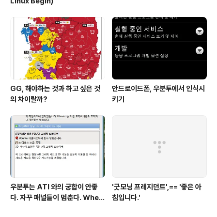
Linux Begin)
GG, 해야하는 것과 하고 싶은 것
안드로이드폰, 우분투에서 인식시
의 차이랄까?
키기
우분투는 ATI 와의 궁합이 안좋
'굿모닝 프레지던트',== '좋은 아
다. 자꾸 패널들이 멈춘다. When
침입니다.'
return screen after scree