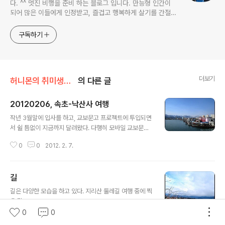
다. ^^ 멋진 비행을 준비 하는 블로그 입니다. 만능형 인간이
되어 많은 이들에게 인정받고, 즐겁고 행복하게 살기를 간절히
원합니다!! 달콤살벌한 꿀괴물의 좌충우돌 파란만장한 여정을
지켜봐주세요!! ^^
구독하기
더보기
허니몬의 취미생활/여행객!
의 다른 글
20120206, 속초-낙산사 여행
글 내용
작년 3월말에 입사를 하고, 교보문고 프로젝트에 투입되면
서 쉴 틈없이 지금까지 달려왔다. 다행히 모바일 교보문고
프로젝트는 무사히 끝을 맺었지만, 이어서 투입된 공공기
0
0
2012. 2. 7.
관 프로젝트는 동시에 두 개를 진행하면서 여러모로 난항
을 겪어야 했다. 다시한번 '남의 돈 받아오기'가 참 힘들다
는 것을 느낀 연말이랄까? 이것과 관련된 내용은 조만간 정
길
리 해서 올리도록 하겠다. 수요일부터 모바일 교보문고 유
글 내용
지보수에 투입되기로 결정되면서, 착잡한 마음과 피곤한
길은 다양한 모습을 하고 있다. 지리산 둘레길 여행 중에 찍
몸의 회복을 위해 2012년 02월 06일 ~ 07일까지 2일간
은 길.
의 휴가를 냈다. 아무런 준비없이 그냥 속초로 떠났다. 집에
0
0
서 8시쯤 나와서 8시 40분에 동서울터미널에 도착해서 9
0
0
2011. 11. 6.