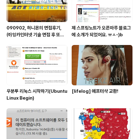
횡재였습니다. 리얼포스를..
090902, 허니몬의 면접후기,
제 스프링노트가 오픈마루 블로그
㈜잉카인터넷 기술 면접 후 또한
에 소개가 되었어요. ㅠㅅ-)b
번 깨달음을 얻다. ㅡㅅ-)/ 레벨
업!!
우분투 리눅스 시작하기(Ubuntu
[lifelog] 애프터샥 교환!
Linux Begin)