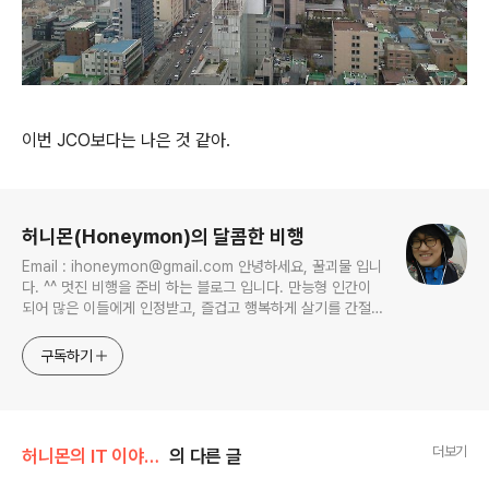
이번 JCO보다는 나은 것 같아.
로그 정보
허니몬(Honeymon)의 달콤한 비행
Email : ihoneymon@gmail.com 안녕하세요, 꿀괴물 입니
다. ^^ 멋진 비행을 준비 하는 블로그 입니다. 만능형 인간이
되어 많은 이들에게 인정받고, 즐겁고 행복하게 살기를 간절히
원합니다!! 달콤살벌한 꿀괴물의 좌충우돌 파란만장한 여정을
지켜봐주세요!! ^^
구독하기
더보기
허니몬의 IT 이야기/프로그래머, '코드 엔지니어'
의 다른 글