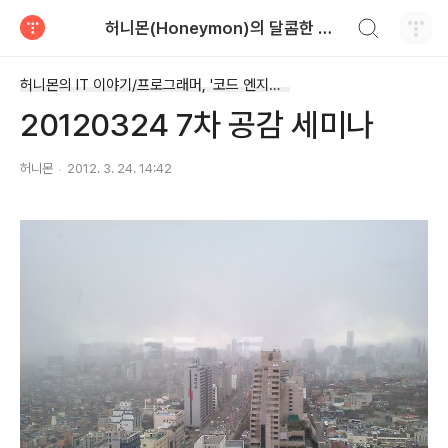
검색하기
허니몬(Honeymon)의 달콤한 비행
티스토리
허니몬의 IT 이야기/프로그래머, '코드 엔지니어'
20120324 7차 공감 세미나
허니몬
2012. 3. 24. 14:42