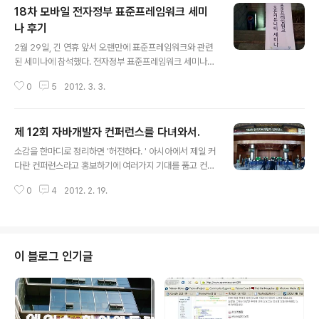
18차 모바일 전자정부 표준프레임워크 세미
나 후기
글 내용
2월 29일, 긴 연휴 앞서 오랜만에 표준프레임워크와 관련
된 세미나에 참석했다. 전자정부 표준프레임워크 세미나의
트레이드마크가 되어버린 샌드위치. 7시쯤 되면 슬슬 배가
0
5
2012. 3. 3.
고파오기 때문에 시기적절하게 내놓는 이 샌드위치가 이리
맛있을 수가 없다. 2시간 정도의 세미나를 버틸만한 식량
이라고 할까나? 예전에는 세미나실 안에서 먹도록 했었는
제 12회 자바개발자 컨퍼런스를 다녀와서.
데, 지금은 옆에 있는 휴게실에서 먹고 들어가도록 하고 있
글 내용
었다. 세미나실에서 쩝쩝거리면서 먹기도 거시기 했는데,
소감을 한마디로 정리하면 '허전하다. ' 아시아에서 제일 커
별도로 먹을 공간을 마련해준 건 감사하다. 조금 아쉬운 점
다란 컨퍼런스라고 홍보하기에 여러가지 기대를 품고 컨퍼
이라면, 흡연하시는 분들이 지하세미나실 입구에서 담배를
런스에 참가하였다. 자바와 관련된 발표를 기대하고(트랙
피시기에, 바람을 타고 담배연기가 세미나실로 흘러들어오
0
4
2012. 2. 19.
소개를 제대로 봤다면, 아예 안갔겠지. JDK7에 대한 이야
는 것은 여전히 불편한 점이다. 담배를 피는 것을 뭐라고 할
기, 자바와 관련된 이런저런 개발경험 전달 등을 바랬지
수는 없겠지만, 담배를 피지 않는 사람..
만..) 코엑스를 향했다. 예전에 하던 대로, 아무 생각없이 J
CO를 홍보하는 글을 간단하게 적었었다. 뒤늦게'JCO 홍
보왕' 이벤트에 대해서 알게되었지만, 그 긴 그림을 모두 넣
이 블로그 인기글
기는 싫어서, 다시 쓰지는 않았다. 그런데 이렇게 써놓은 글
이 '홍보왕'에 선정될 줄이야. 오전 행사는 다 제쳐두고 오
후 강연들만 들을 계획을 하고, 사촌과 삼성동에서 만나서
점심을 먹을 요량으로 느긋하게 출발한 저에게는 나름의