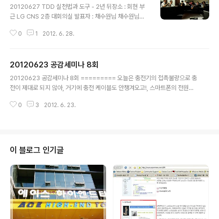
20120627 TDD 실천법과 도구 - 2년 뒤장소 : 회현 부
근 LG CNS 2층 대회의실 발표자 : 채수원님 채수원님의
책 [테스트 주도 개발 TDD 실천법과 도구] 책이 출간된지
0
1
2012. 6. 28.
2년의 시간이 흘렀다. 이 책이 나오기전 뭣도 모르는 상태
에서 베타리딩을 신청했다. 베타리딩을 할 때도 그렇게 열
심히 했다는 생각은 들지 않는다. 당시에 빠져있던 지독한
20120623 공감세미나 8회
무력감을 벗어나기가 참 어려웠다. 그래도 꾸역꾸역 베타
글 내용
리딩을 하면서 TDD에 대해서 눈을 뜨게 되었다. '빨강(실
20120623 공감세미나 8회 ========= 오늘은 충전기의 접촉불량으로 충
패, fail!!)'에서 '파랑(성공, Success!!)'으로 바뀌는 재미
전이 제대로 되지 않아, 거기에 충전 케이블도 안챙겨오고!, 스마트폰의 전원이
를 느낀거다.테스트 주도 개발 TDD 실천법과 도구저자채
일찍 바닥나는 바람에 세미나 풍경을 찍을 수 없었다. 똑딱이를 하나 장만할까
수원 지음출판사한빛미디어 | 2010-06-16 출간카테고
0
3
2012. 6. 23.
생각중이다. DSLR은 왠지 무겁단 말야. 오늘 강남에는 크고작은 행사들이 있었
리컴퓨터/IT책소개효율적인 설계와 간결한 코드를 만드는
다. 차태현 아저씨 싸인회도 있었고, 교보문고에서는 유준상씨 싸인회가 있었
..
다. 이번에 공감세미나는 150명 정도로 참가인원을 제한했다고 이야기를 들었
는데, 세미나 자리는 꽤 사람들이 참석을 하지 않았는지 한산한 모습을 보이기
도 했다. * * * * * ### 0. 각 커뮤니티별 공감뉴스 10분 발표!? 이번 공감세미
이 블로그 인기글
나부터 세미나에 참여하는 3개 커뮤니티(JBoss, OKJSP, KSUG)의 소식..