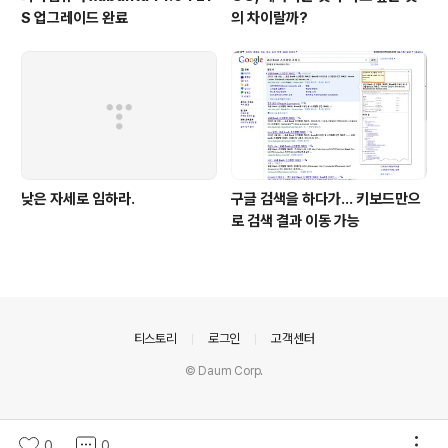
S 업그레이드 완료
의 차이랄까?
낮은 자세로 임하라.
구글 검색을 하다가... 키보드만으
로 검색 결과 이동 가능
의안내
티스토리
로그인
고객센터
© Daum Corp.
0
0