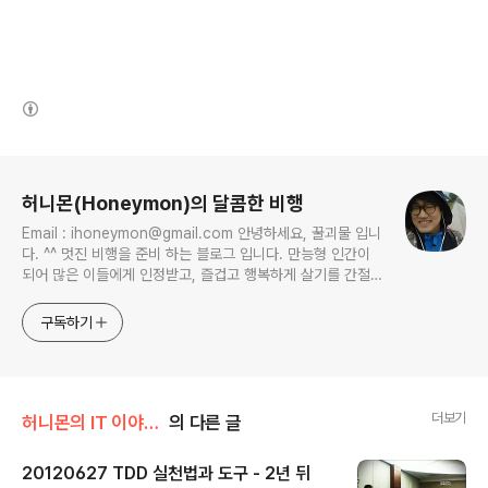
(새창열림)
로그 정보
허니몬(Honeymon)의 달콤한 비행
Email : ihoneymon@gmail.com 안녕하세요, 꿀괴물 입니
다. ^^ 멋진 비행을 준비 하는 블로그 입니다. 만능형 인간이
되어 많은 이들에게 인정받고, 즐겁고 행복하게 살기를 간절히
원합니다!! 달콤살벌한 꿀괴물의 좌충우돌 파란만장한 여정을
지켜봐주세요!! ^^
구독하기
더보기
허니몬의 IT 이야기/프로그래머, '코드 엔지니어'
의 다른 글
20120627 TDD 실천법과 도구 - 2년 뒤
글 내용