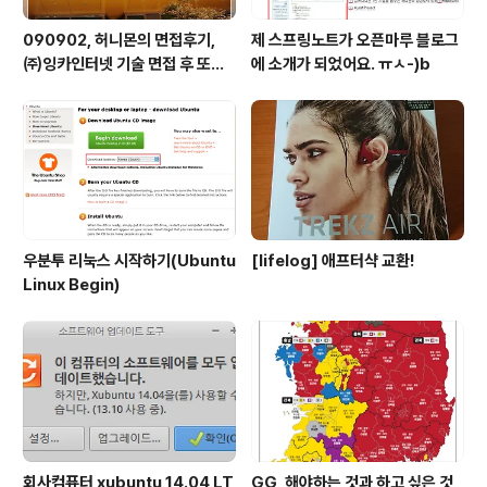
090902, 허니몬의 면접후기,
제 스프링노트가 오픈마루 블로그
㈜잉카인터넷 기술 면접 후 또한
에 소개가 되었어요. ㅠㅅ-)b
번 깨달음을 얻다. ㅡㅅ-)/ 레벨
업!!
우분투 리눅스 시작하기(Ubuntu
[lifelog] 애프터샥 교환!
Linux Begin)
회사컴퓨터 xubuntu 14.04 LT
GG, 해야하는 것과 하고 싶은 것