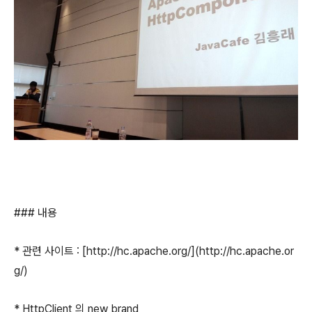
### 내용
* 관련 사이트 : [http://hc.apache.org/](http://hc.apache.or
g/)
* HttpClient 의 new brand