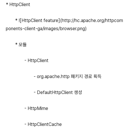
* HttpClient
* ![HttpClient feature](http://hc.apache.org/httpcom
ponents-client-ga/images/browser.png)
* 모듈
- HttpClient
- org.apache.http 패키지 경로 획득
- DefaultHttpClient 생성
- HttpMime
- HttpClientCache