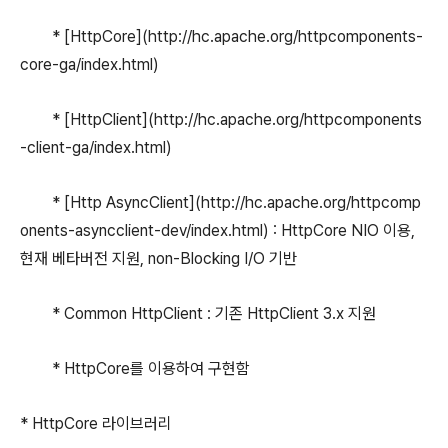
* [HttpCore](http://hc.apache.org/httpcomponents-
core-ga/index.html)
* [HttpClient](http://hc.apache.org/httpcomponents
-client-ga/index.html)
* [Http AsyncClient](http://hc.apache.org/httpcomp
onents-asyncclient-dev/index.html) : HttpCore NIO 이용,
현재 베타버전 지원, non-Blocking I/O 기반
* Common HttpClient : 기존 HttpClient 3.x 지원
* HttpCore를 이용하여 구현함
* HttpCore 라이브러리