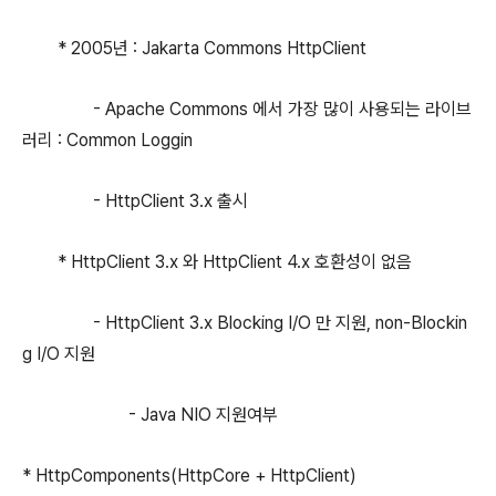
* 2005년 : Jakarta Commons HttpClient
- Apache Commons 에서 가장 많이 사용되는 라이브
러리 : Common Loggin
- HttpClient 3.x 출시
* HttpClient 3.x 와 HttpClient 4.x 호환성이 없음
- HttpClient 3.x Blocking I/O 만 지원, non-Blockin
g I/O 지원
- Java NIO 지원여부
* HttpComponents(HttpCore + HttpClient)