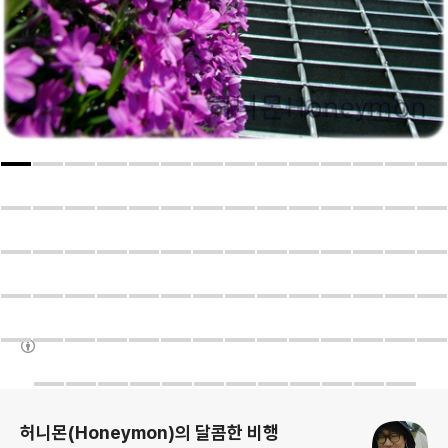
(새창열림)
로그 정보
허니몬(Honeymon)의 달콤한 비행