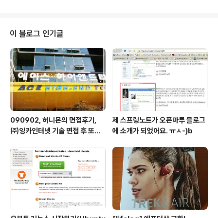
이 블로그 인기글
090902, 허니몬의 면접후기,
제 스프링노트가 오픈마루 블로그
㈜잉카인터넷 기술 면접 후 또한
에 소개가 되었어요. ㅠㅅ-)b
번 깨달음을 얻다. ㅡㅅ-)/ 레벨
업!!