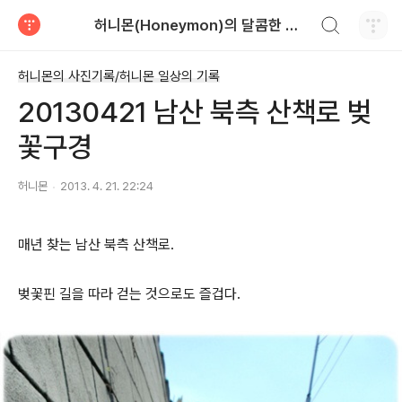
검색하기
허니몬(Honeymon)의 달콤한 비행
티스토리
허니몬의 사진기록/허니몬 일상의 기록
20130421 남산 북측 산책로 벚
꽃구경
허니몬
2013. 4. 21. 22:24
매년 찾는 남산 북측 산책로.
벚꽃핀 길을 따라 걷는 것으로도 즐겁다.