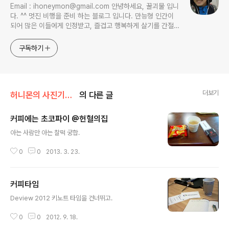
Email : ihoneymon@gmail.com 안녕하세요, 꿀괴물 입니
다. ^^ 멋진 비행을 준비 하는 블로그 입니다. 만능형 인간이
되어 많은 이들에게 인정받고, 즐겁고 행복하게 살기를 간절히
원합니다!! 달콤살벌한 꿀괴물의 좌충우돌 파란만장한 여정을
지켜봐주세요!! ^^
구독하기
더보기
허니몬의 사진기록/허니몬 일상의 기록
의 다른 글
커피에는 초코파이 @헌혈의집
글 내용
아는 사람만 아는 찰떡 궁합.
0
0
2013. 3. 23.
커피타임
글 내용
Deview 2012 키노트 타임을 건너뛰고.
0
0
2012. 9. 18.