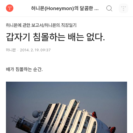
검색하기
허니몬(Honeymon)의 달콤한 비행
티스토리
허니몬에 관한 보고서/허니몬의 직장일기
갑자기 침몰하는 배는 없다.
허니몬
2014. 2. 19. 09:37
배가 침몰하는 순간.