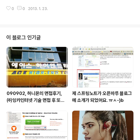
시간을 만들어가야겠다. 이상하게 집에서는 늘어지고 어디 나가기도 싫고 돈도
0
0
2013. 1. 23.
쓰기 싫은 백수의 태도를 자연스럽게 습득하게 되더라. 블로그를 보고 취업제의
를 받기도 했지만, 내가 가고자하는 방향과는 맞지 않아서 조심스럽게 거절을
했다.그리고 어떤 일을 해야하나 하고 찾아보는 중인데, 현재로서는 딱히 눈에
띄는 곳이 없다.웹 서비스와 안드로이드 개발을 동시에 진행해볼 수 있는 곳을
찾는 중(사실 둘다 어중띠하게 경험한 상황이라 어디다가 자랑스럽게 말하기 뭣
이 블로그 인기글
하다는 것이 문제랄까?)인데... 내 맘과 같은 곳이 없다는 게 문제랄까? 꽤 오래
놀았다. 이제 공부하고 일..
090902, 허니몬의 면접후기,
제 스프링노트가 오픈마루 블로그
㈜잉카인터넷 기술 면접 후 또한
에 소개가 되었어요. ㅠㅅ-)b
번 깨달음을 얻다. ㅡㅅ-)/ 레벨
업!!