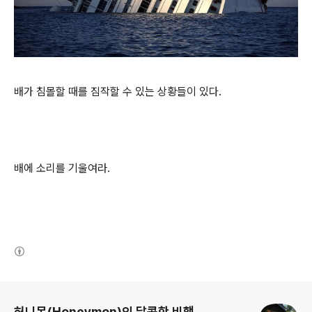
배가 침몰할 때를 짐작할 수 있는 상황들이 있다.
배에 소리를 기울여라.
(새창열림)
로그 정보
허니몬(Honeymon)의 달콤한 비행