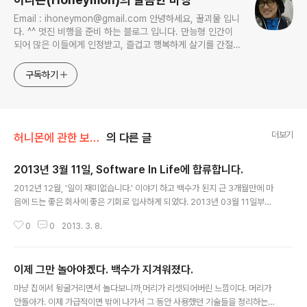
Email : ihoneymon@gmail.com 안녕하세요, 꿀괴물 입니
다. ^^ 멋진 비행을 준비 하는 블로그 입니다. 만능형 인간이
되어 많은 이들에게 인정받고, 즐겁고 행복하게 살기를 간절히
원합니다!! 달콤살벌한 꿀괴물의 좌충우돌 파란만장한 여정을
지켜봐주세요!! ^^
구독하기
더보기
허니몬에 관한 보고서/허니몬의 직장일기
의 다른 글
2013년 3월 11일, Software In Life에 합류합니다.
글 내용
2012년 12월, '일이 재미없습니다.' 이야기 하고 백수가 된지 근 3개월만에 마
음에 드는 좋은 회사에 좋은 기회로 입사하게 되었다. 2013년 03월 11일부터
Software In Life(http://www.softwareinlife.com/w/)에 합류한다. 201
0
0
2013. 3. 8.
2년 12월에는 제대로 놀았다. ㅡ0-)>2012/12/30 - [허니몬의 취미생활/스
쿠버다이버!] - 20121220~20121226, Sabang Beach, Philiphine 다이
빙 투어 기록 조금 거하게 돈을 투자해서 따스한 남쪽나라 필리핀에서 크리스마
이제 그만 놀아야겠다. 백수가 지겨워졌다.
스 연휴를 보내고 왔다. 1월달부터는 구직활동을 시작. 2013/01/09 - [허니몬
글 내용
에 관한 보고서/허니몬의 직장일기] - 2013년 1월의 단상 - 입사지원 우수수
마냥 집에서 뒹굴거리면서 놀다보니까,머리가 리셋되어버린 느낌이다. 머리가
탈락! ..
안돌아가. 이제 가급적이면 밖에 나가서 그 동안 사용했던 기술들을 정리하는