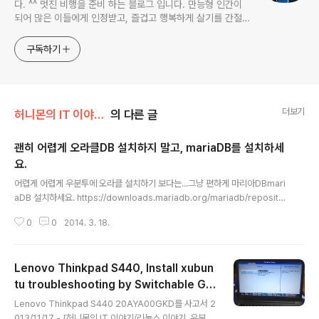
다. ^^ 멋진 비행을 준비 하는 블로그 입니다. 만능형 인간이
되어 많은 이들에게 인정받고, 즐겁고 행복하게 살기를 간절히
원합니다!! 달콤살벌한 꿀괴물의 좌충우돌 파란만장한 여정을
지켜봐주세요!! ^^
구독하기
더보기
허니몬의 IT 이야기/리눅스 이야기, 우분투
의 다른 글
괜히 어렵게 오라클DB 설치하지 말고, mariaDB를 설치하세
요.
글 내용
어렵게 어렵게 우분투에 오라클 설치하기 보다는...그냥 편하게 마리아DBmari
aDB 설치하세요. https://downloads.mariadb.org/mariadb/repositor
ies/#mirror=kaist&distro=Ubuntu위의 링크에서 운영체제, 버전, 저장소
0
0
2014. 3. 18.
선택하면 설치방법까지 친절하게 설명해줍니다.대략 5줄만 실행하면 별탈없이
설치까지 완료됩니다. Here are the commands to run to install Maria
DB on your Ubuntu system: sudo apt-get install software-proper
Lenovo Thinkpad S440, Install xubun
ties-common sudo apt-key adv --recv-keys --keyserver hkp://
keyserver.ubuntu.com:80 ..
tu troubleshooting by Switchable Gr
글 내용
aphincs.
Lenovo Thinkpad S440 20AYA00GKD를 사고서 2
013/11/17 - [허니몬의 IT 이야기/리눅스 이야기, 우분투]