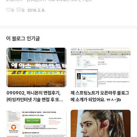
- Lenovo thinkpad S440 20AYA00GKD 사용기한
0
0
2014. 2. 8.
동안 우분투 계열의 리눅스를 설치하고 애를 먹었다.Leno
vo의 Thinkpad 중에는 Intel그래픽칩셋과 ATI 혹은 nVi
dia 칩셋을 함께 내장하고 있는 제품들이 출시되고 있다.
윈도우 쪽에서는 별다른 무리없이 Switchable Graphic
s 기능을 사용할 수 있다.그러나 내가 애용하는 우분투 계
이 블로그 인기글
열의 리눅스에서는 이 기능이 참 거슬리는 기능이 되어버
렸다. 잘 설치해서 사용하다가 업데이트를 하고 나면 노트
북의 화면이 나타나지 않는 문제가 발생했다.대부분 ATI
그래픽과 관련된 문제였다. 업데이..
090902, 허니몬의 면접후기,
제 스프링노트가 오픈마루 블로그
㈜잉카인터넷 기술 면접 후 또한
에 소개가 되었어요. ㅠㅅ-)b
번 깨달음을 얻다. ㅡㅅ-)/ 레벨
업!!