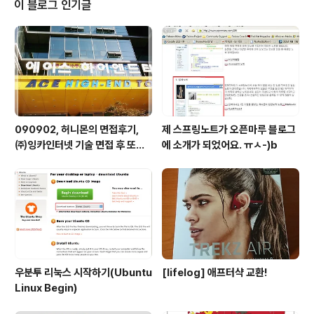
이 블로그 인기글
090902, 허니몬의 면접후기,
제 스프링노트가 오픈마루 블로그
㈜잉카인터넷 기술 면접 후 또한
에 소개가 되었어요. ㅠㅅ-)b
번 깨달음을 얻다. ㅡㅅ-)/ 레벨
업!!
우분투 리눅스 시작하기(Ubuntu
[lifelog] 애프터샥 교환!
Linux Begin)