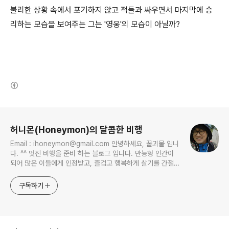
불리한 상황 속에서 포기하지 않고 적들과 싸우면서 마지막에 승
리하는 모습을 보여주는 그는 '영웅'의 모습이 아닐까?
(새창열림)
로그 정보
허니몬(Honeymon)의 달콤한 비행
Email : ihoneymon@gmail.com 안녕하세요, 꿀괴물 입니
다. ^^ 멋진 비행을 준비 하는 블로그 입니다. 만능형 인간이
되어 많은 이들에게 인정받고, 즐겁고 행복하게 살기를 간절히
원합니다!! 달콤살벌한 꿀괴물의 좌충우돌 파란만장한 여정을
지켜봐주세요!! ^^
구독하기