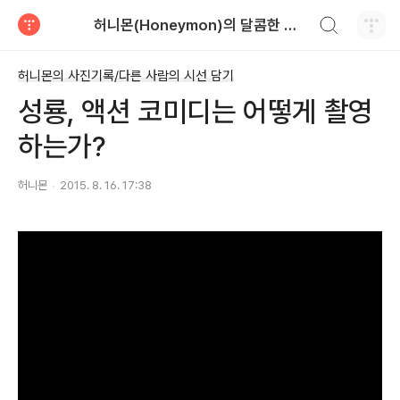
검색하기
허니몬(Honeymon)의 달콤한 비행
티스토리
허니몬의 사진기록/다른 사람의 시선 담기
성룡, 액션 코미디는 어떻게 촬영
하는가?
허니몬
2015. 8. 16. 17:38