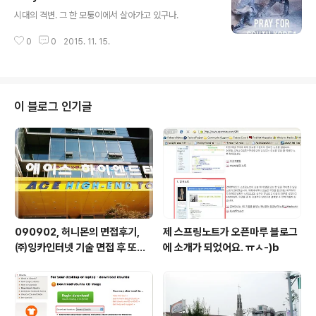
글 내용
시대의 격변. 그 한 모퉁이에서 살아가고 있구나.
0
0
2015. 11. 15.
이 블로그 인기글
090902, 허니몬의 면접후기,
제 스프링노트가 오픈마루 블로그
㈜잉카인터넷 기술 면접 후 또한
에 소개가 되었어요. ㅠㅅ-)b
번 깨달음을 얻다. ㅡㅅ-)/ 레벨
업!!