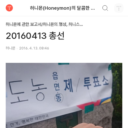
검색하기
허니몬(Honeymon)의 달콤한 비행
티스토리
허니몬에 관한 보고서/허니몬의 행성, 허니스(Honies)
20160413 총선
허니몬
2016. 4. 13. 08:46