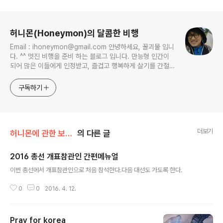
로그 정보
허니몬(Honeymon)의 달콤한 비행
Email : ihoneymon@gmail.com 안녕하세요, 꿀괴물 입니
다. ^^ 멋진 비행을 준비 하는 블로그 입니다. 만능형 인간이
되어 많은 이들에게 인정받고, 즐겁고 행복하게 살기를 간절히
원합니다!! 달콤살벌한 꿀괴물의 좌충우돌 파란만장한 여정을
지켜봐주세요!! ^^
구독하기
더보기
허니몬에 관한 보고서/허니몬의 행성, 허니스(Honies)
의 다른 글
2016 총선 개표참관인 간편메뉴얼
글 내용
이번 총선에서 개표참관인으로 처음 참석한다.다음 대선도 가도록 한다.
0
0
2016. 4. 12.
Pray for korea