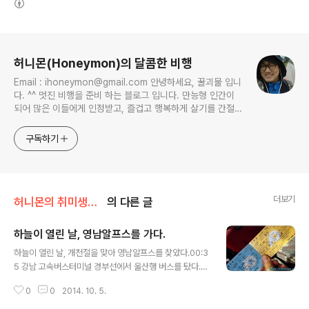
로그 정보
허니몬(Honeymon)의 달콤한 비행
Email : ihoneymon@gmail.com 안녕하세요, 꿀괴물 입니
다. ^^ 멋진 비행을 준비 하는 블로그 입니다. 만능형 인간이
되어 많은 이들에게 인정받고, 즐겁고 행복하게 살기를 간절히
원합니다!! 달콤살벌한 꿀괴물의 좌충우돌 파란만장한 여정을
지켜봐주세요!! ^^
구독하기
더보기
허니몬의 취미생활/여행객!
의 다른 글
하늘이 열린 날, 영남알프스를 가다.
글 내용
하늘이 열린 날, 개천절을 맞아 영남알프스를 찾았다.00:3
5 강남 고속버스터미널 경부선에서 울산행 버스를 탔다.고
속버스터미널에는 각기 다른 목적을 가지고 내려가려는 사
0
0
2014. 10. 5.
람들이 자정을 넘은 시간까지 분주히 오고갔다. 어떤 이들
은 나와 같이 등산을 목적으로 하는 이들도 있었고, 어떤 이