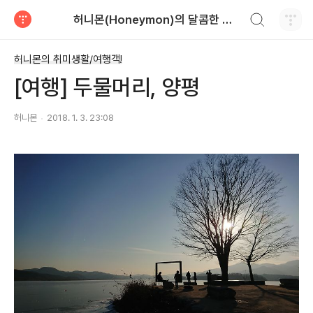
검색하기
허니몬(Honeymon)의 달콤한 비행
티스토리
허니몬의 취미생활/여행객!
[여행] 두물머리, 양평
허니몬
2018. 1. 3. 23:08