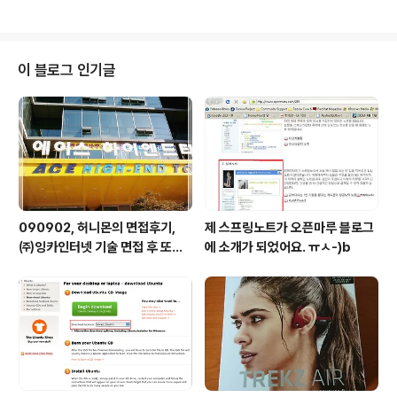
이 블로그 인기글
090902, 허니몬의 면접후기,
제 스프링노트가 오픈마루 블로그
㈜잉카인터넷 기술 면접 후 또한
에 소개가 되었어요. ㅠㅅ-)b
번 깨달음을 얻다. ㅡㅅ-)/ 레벨
업!!