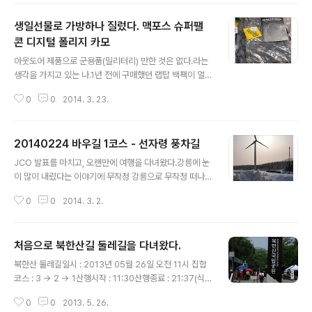
들은 자전거 라이딩을 즐기려는 이들도 있었고, 고향을 향
생일선물로 가방하나 질렀다. 맥포스 슈퍼팰
하는 이들도 있었다. 다양한 사람들이 늦은 시간에 버스터
미널에서 버스를 기다리는 모습은 언제나 흥미롭다.울산으
콘 디지털 폴리지 카모
글 내용
로 가는 심야우등은 35,200원.자정 무렵에 출발하여 부지
아웃도어 제품으로 군용품(밀리터리) 만한 것은 없다.라는
런히 고속도로를 달려 2시 반에 구미쪽에 있는 선산휴게소
생각을 가지고 있는 나.1년 전에 구매했던 랩탑 백팩이 얼
에 들렸다가 5시 무렵 울산고속버스터미널에 도착했다. 고
마 버티지 못하고 헤졌다. 급한대로 실과 바늘로 꼬메어 사
속버스 터미널 부근에 있는 해장국집을 찾아들어가 빈 속
0
0
2014. 3. 23.
용하고 있다가 생일도 됐고 하니 쓸만한 녀석을 하나 구매
을 채우고 배내고개까지 택시를 타고 이동했..
를 해야겠다는 생각을 품게 되었다. 어쩌다가 이 제품에 꽂
혀버렸는지는 기억나지 않는다. 아... 그러고보니 출퇴근길
20140224 바우길 1코스 - 선자령 풍차길
에 군인들이 메고다니는 가방을 보면서 찾게 된 듯 하다. 쇼
글 내용
핑백 들고다니는 모습이 꼴불견이라는 어느 컬럼니스트의
JCO 발표를 마치고, 오랜만에 여행을 다녀왔다.강릉에 눈
글 때문에 국방부에서 지침이 내려갔다나 모라나... 지랄맞
이 많이 내렸다는 이야기에 무작정 강릉으로 무작정 떠나
은 넘들. 쯥..우쨌든! 이 가방은 강남에 있는 펀샵에 방문해
서 친구를 만나 근사하게 대접을 받고, 대관령 휴게소로 샹
서 직접 노트북을 넣어보고 착용해보고 구매를 결정했다.h
0
0
2014. 3. 2.
했다. 대관령 휴게소에서 '선자령 풍차길'은 바우길 제 1코
ttp://www.funshop.co.kr/goods/detail/17129 펀
스로 대략 4~5시간이 소요된다(눈길을 걸으니 조금 추가
샵에서..
될 수도 있다). 선자룡 풍차길에서 길을 잘못들 수 있는 구
처음으로 북한산길 둘레길을 다녀왔다.
간이 있다. 선자령을 돌아서 내려오는 길에 한일목장 쪽입
글 내용
구 부근에서 안내표지판에 따라서 가지 않고 차단기를 넘
북한산 둘레길일시 : 2013년 05월 26일 오전 11시 집합
어 한일목장으로 쭈욱 들어가는 경우가 있다(내가 그랬다.
코스 : 3 -> 2 -> 1산행시작 : 11:30산행종료 : 21:37(식
길을 잘못 들어서 왕복 2시간을 허비했다). 한일목장 쪽으
사 및 오락)
로 가면 횡계시 쪽으로 쭈욱 걸어나갈 수밖에 없다.
0
0
2013. 5. 26.