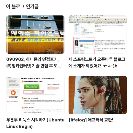
: 지극한 아내 사랑이 만들어낸 사랑스런 발명품, 일회용 반창고 http://www.i
이 블로그 인기글
deakeyword.com/1813 ● 술 잘..
090902, 허니몬의 면접후기,
제 스프링노트가 오픈마루 블로그
㈜잉카인터넷 기술 면접 후 또한
에 소개가 되었어요. ㅠㅅ-)b
번 깨달음을 얻다. ㅡㅅ-)/ 레벨
업!!
우분투 리눅스 시작하기(Ubuntu
[lifelog] 애프터샥 교환!
Linux Begin)