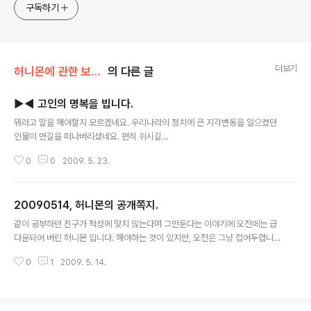
지켜봐주세요!! ^^
구독하기
더보기
허니몬에 관한 보고서/허니몬의 물병편지
의 다른 글
▶◀ 고인의 명복을 빕니다.
글 내용
뭐라고 말을 해야할지 모르겠네요. 우리나라의 정치에 큰 지각변동을 일으켰던
인물이 먼길을 떠나버리셨네요. 편히 쉬시길...
0
0
2009. 5. 23.
20090514, 허니몬의 공개쪽지.
글 내용
같이 공부하던 친구가 적성에 맞지 않는다며 그만둔다는 이야기에 오전에는 급
다운되어 버린 허니몬 입니다. 해야하는 것이 있지만, 오전은 그냥 접어두렵니
다. 후우~~ 갑자기 고민거리들이 생겨나는군요. ● 맛있는 커피를 만드는 26가
0
1
2009. 5. 14.
지 방법(도아의 세상사는 이야기) http://offree.net/entry/Delicious-Coff
ee-Making-26 사담이지만, 저도 커피 하나 만들 줄 압니다. ㅡㅅ-)b 블랙 커
피를 만든 다음, 50cc 정도 우유를 붓고~ 거기에 꿀을 듬뿍 넣어서 만드는 허
니몬표 '허니밀크티!!' 맛이 달짝지근하니 끝내줍니다. 음트트트. ● 반찬고 발명