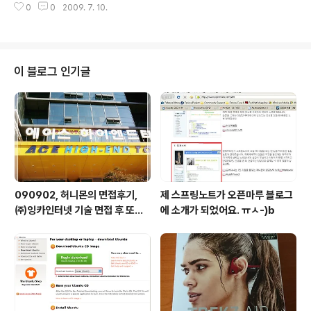
0
0
2009. 7. 10.
인들에게 해물파전에 동동주를 마시자고 꼬셔보고 있지만… ㅡㅅ-)> 우후훗…
(듣는이없네!! me2google)2009-07-09 11:11:01오호호잇… @_@)> 비
가 그친 날 뭔가, 신기하고 즐거운 일 없을까요??(ㅡ_-)> 역시 해물파전에 동동
주를 마셔주어야 하는건가요!?)2009-07-09 18:52:34'티맥스소프트 연구
원이 직접 쓴 티맥스 윈도..
이 블로그 인기글
090902, 허니몬의 면접후기,
제 스프링노트가 오픈마루 블로그
㈜잉카인터넷 기술 면접 후 또한
에 소개가 되었어요. ㅠㅅ-)b
번 깨달음을 얻다. ㅡㅅ-)/ 레벨
업!!