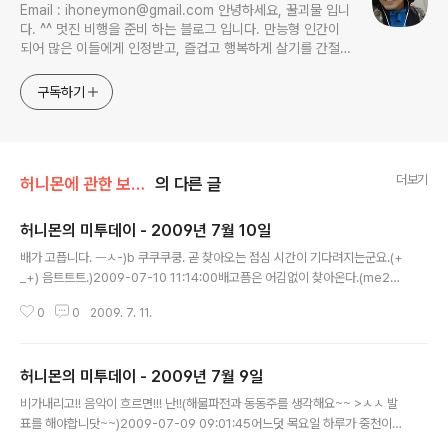
Email : ihoneymon@gmail.com 안녕하세요, 꿀괴물 입니
다. ^^ 멋진 비행을 준비 하는 블로그 입니다. 만능형 인간이
되어 많은 이들에게 인정받고, 즐겁고 행복하게 살기를 간절히
원합니다!! 달콤살벌한 꿀괴물의 좌충우돌 파란만장한 여정을
지켜봐주세요!! ^^
구독하기
더보기
허니몬에 관한 보고서/허니몬의 물병편지
의 다른 글
허니몬의 미투데이 - 2009년 7월 10일
글 내용
배가 고픕니다. ㅡㅅ-)b 쿠쿠쿠쿵. 곧 찾아오는 점심 시간이 기다려지는군요.(+
_+) 음트트트.)2009-07-10 11:14:00배고픔은 어김없이 찾아온다.(me2m
obile 배가 고프면 짜증난다는 말이지.)2009-07-10 19:33:49이 글은 허니
0
0
2009. 7. 11.
몬님의 2009년 7월 10일의 미투데이 내용입니다.
허니몬의 미투데이 - 2009년 7월 9일
글 내용
비가내리고!! 음악이 흐르면!!! 난!!(해물파전과 동동주를 생각해요~~ >ㅅㅅ 발
표를 해야합니닷~~)2009-07-09 09:01:45어느덧 목요일 하루가 중천이
되어가고 있군요. 하늘에는 구멍이 난 듯 수없이 비를 뿌려주고 있는 하루. 주변