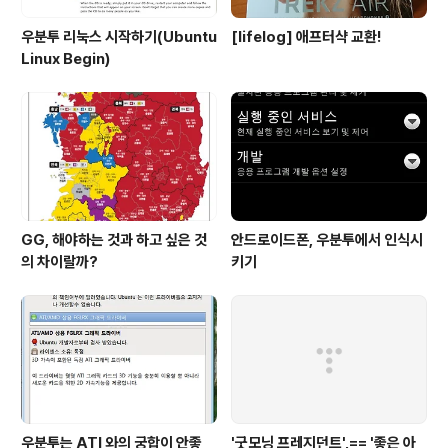
우분투 리눅스 시작하기(Ubuntu
[lifelog] 애프터샥 교환!
Linux Begin)
GG, 해야하는 것과 하고 싶은 것
안드로이드폰, 우분투에서 인식시
의 차이랄까?
키기
우분투는 ATI 와의 궁합이 안좋
'굿모닝 프레지던트',== '좋은 아