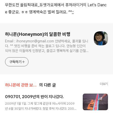
무한도전 올림픽대로_듀엣가요제에서 퓨처라이거의 Let's Danc
e 좋군요. ㅎㅎ 영계백숙은 벌써 질려요. ^^;;
로그 정보
허니몬(Honeymon)의 달콤한 비행
Email : ihoneymon@gmail.com 안녕하세요, 꿀괴물 입니
다. ^^ 멋진 비행을 준비 하는 블로그 입니다. 만능형 인간이
되어 많은 이들에게 인정받고, 즐겁고 행복하게 살기를 간절히
원합니다!! 달콤살벌한 꿀괴물의 좌충우돌 파란만장한 여정을
지켜봐주세요!! ^^
구독하기
더보기
허니몬에 관한 보고서/예측불허 허니몬
의 다른 글
090701, 2009년의 반이 지나갔다.
글 내용
2009년 1월 1일. 그게 엊그제 같은데 어느사이에 2009
년 6월 30일이 지나가버렸다. 정말 후딱 지나갔다. 2009