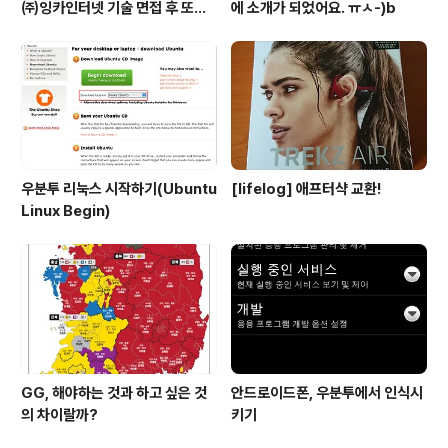
㈜잉카인터넷 기술 면접 후 또한
에 소개가 되었어요. ㅠㅅ-)b
번 깨달음을 얻다. ㅡㅅ-)/ 레벨
업!!
우분투 리눅스 시작하기(Ubuntu
[lifelog] 애프터샥 교환!
Linux Begin)
GG, 해야하는 것과 하고 싶은 것
안드로이드폰, 우분투에서 인식시
의 차이랄까?
키기