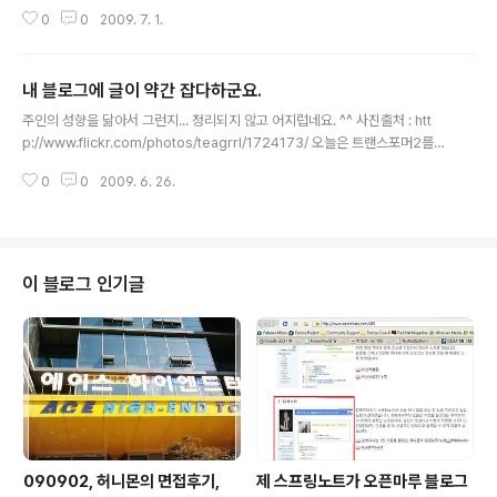
년 상반기를 보낸 소감을 적어봐야지 하면서 준비를 하고
0
0
2009. 7. 1.
있었는데 지금은 7월 1일이 되어버렸다. 2009년 상반기
에 내가 한 일은 뭐가 있지? 하고 곰곰히 생각을 해본다. 2
월달에 태국 푸켓에 있는 시밀란에 다이빙 투어를 다녀왔
내 블로그에 글이 약간 잡다하군요.
다. 그리고는 3월부터는 양재역에 있는 CJ정보기술교육센
글 내용
터에서 Java Expert 과정을 수강하면서 지금까지 오고
주인의 성향을 닮아서 그런지... 정리되지 않고 어지럽네요. ^^ 사진출처 : htt
있다. 작년 12월부터 지금까지 취업준비생의 생활을 하면
p://www.flickr.com/photos/teagrrl/1724173/ 오늘은 트랜스포머2를
서 통장에 잔고를 야금야금 깍아먹고 있는 상황이다. 아마
보러 갑니다. 완전기대하고 있습니다. 트랜스포머 : 패자의 역습 감독 마이클 베
도, 이 교육과정이 끝나는 것과 비슷하게 내 통장의 잔고도
0
0
2009. 6. 26.
이 (2009 / 미국) 출연 샤이아 라보프, 메간 폭스, 이자벨 루카스, 레인 윌슨 상
바닥을 드러낼 것으로 보인다. 그나마 2년동안 일하면서 1
세보기 어제 먹은(아직 체력회복이 되지 않음) 술의 여파가 있겠지만, 그런건 신
000만원 남짓 모아..
경쓰지 않고!! 즐겁게 보러 가고 싶습니다. ^^
이 블로그 인기글
090902, 허니몬의 면접후기,
제 스프링노트가 오픈마루 블로그