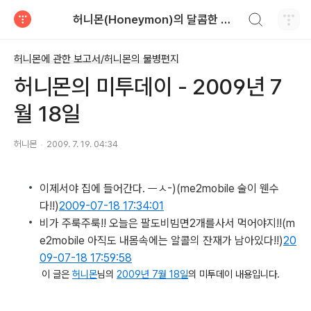
검색하기
허니몬(Honeymon)의 달콤한 비행
티스토리
허니몬에 관한 보고서/허니몬의 물병편지
허니몬의 미투데이 - 2009년 7
월 18일
허니몬
2009. 7. 19. 04:34
이제서야 집에 들어간다. ㅡㅅ-)
(me2mobile 술이 웬수
다!!)
2009-07-18 17:34:01
비가 주룩주룩!! 오늘은 팔도비빔면2개를사서 먹어야지!!
(m
e2mobile 아직도 내몸속에는 알콜의 잔재가 남아있다!!)
20
09-07-18 17:59:58
이 글은
허니몬
님의
2009년 7월 18일
의 미투데이 내용입니다.