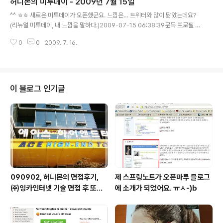
허니몬의 미투데이 - 2009년 7월 15일
능 넣어주면 유저들이 좋아하지 않을까 하는..)2009-07-16 08:08:56오늘
글 내용
보는 글들의 주제는 도전!! The Challenge!!! 세상의 벽에 부딪치고 부딪쳐 세
^^ ㅎㅎ 새로운 미투데이가 오픈했군요. 느낌은… 트위터와 많이 닮았는데요?
상의 벽을 깨부셔보자…..
(리뉴얼 미투데이, 내 느낌을 말하다.)2009-07-15 06:38:39문득 프로필 사
진을 보니… ㅡㅅ-);; 난 아직도 한겨울 이군요.(OTL 이런 귀차니즘의 한계는
0
0
2009. 7. 16.
어디인가...)2009-07-15 06:39:46그나저나… IE 8 은… 왜 이 런 알수없는
오류를 계속 반복시키는 것이냐!?(MS의 음모?)2009-07-15 06:40:16헛…
ㅡㅅ-)> 저도 리뉴얼에 맞춰서 프로필 사진 업뎃 들어가야하나요!?(그런데 찍
은 사진이 없는데... OTL...)2009-07-15 15:34:16미투데이 리뉴얼 소감 :
기대하고 있습니다. ㅠㅅ-) 당분간 쓸 여력은 없군요. 우훗.(미투데이, 리뉴얼,
이 블로그 인기글
소감, 배고파!?)2009-07-1..
090902, 허니몬의 면접후기,
제 스프링노트가 오픈마루 블로그
㈜잉카인터넷 기술 면접 후 또한
에 소개가 되었어요. ㅠㅅ-)b
번 깨달음을 얻다. ㅡㅅ-)/ 레벨
업!!