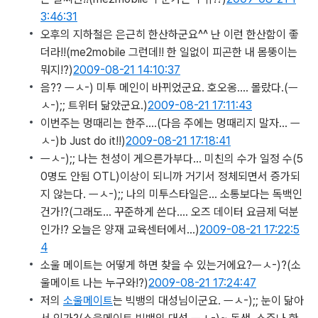
3:46:31
오후의 지하철은 은근히 한산하군요^^ 난 이런 한산함이 좋
더라!!
(me2mobile 그런데!! 한 일없이 피곤한 내 몸뚱이는
뭐지!?)
2009-08-21 14:10:37
음?? ㅡㅅ-) 미투 메인이 바뀌었군요. 호오옹…. 몰랐다.
(ㅡ
ㅅ-);; 트위터 닮았군요.)
2009-08-21 17:11:43
이번주는 멍때리는 한주….
(다음 주에는 멍때리지 말자... ㅡ
ㅅ-)b Just do it!!)
2009-08-21 17:18:41
ㅡㅅ-);; 나는 천성이 게으른가부다… 미친의 수가 일정 수(5
0명도 안됨 OTL)이상이 되니까 거기서 정체되면서 증가되
지 않는다. ㅡㅅ-);; 나의 미투스타일은… 소통보다는 독백인
건가!?
(그래도... 꾸준하게 쓴다.... 오즈 데이터 요금제 덕분
인가!? 오늘은 양재 교육센터에서...)
2009-08-21 17:22:5
4
소울 메이트는 어떻게 하면 찾을 수 있는거에요?ㅡㅅ-)?
(소
울메이트 나는 누구와!?)
2009-08-21 17:24:47
저의
소울메이트
는 빅뱅의 대성님이군요. ㅡㅅ-);; 눈이 닮아