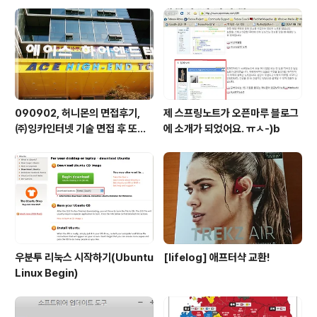
090902, 허니몬의 면접후기,
제 스프링노트가 오픈마루 블로그
㈜잉카인터넷 기술 면접 후 또한
에 소개가 되었어요. ㅠㅅ-)b
번 깨달음을 얻다. ㅡㅅ-)/ 레벨
업!!
우분투 리눅스 시작하기(Ubuntu
[lifelog] 애프터샥 교환!
Linux Begin)