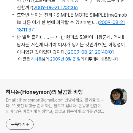
서 인가?
(소울메이트 빅뱅의 대성 ㅡㅅ-)~ 동생, 소주나 한
잔할까?)
2009-08-21 17:31:06
또한번 느끼는 진리 : SIMPLE MORE SIMPLE
(me2mob
ile 다른 이가 한 번에 파악할 수 있어야한다.)
2009-08-21
18:11:37
난 벌써 졸리다…. ㅡㅅ-);; 원피스 53편이 나왔군하. 역시!!
남자는 거칠게 나가야 여자가 생기는 것인가!?
(난 야행성이
아니었던 것이었던 것이다.)
2009-08-21 20:40:01
이 글은
허니몬
님의
2009년 8월 21일
의 미투데이 내용입니다.
로그 정보
허니몬(Honeymon)의 달콤한 비행
Email : ihoneymon@gmail.com 안녕하세요, 꿀괴물 입니
다. ^^ 멋진 비행을 준비 하는 블로그 입니다. 만능형 인간이
되어 많은 이들에게 인정받고, 즐겁고 행복하게 살기를 간절히
원합니다!! 달콤살벌한 꿀괴물의 좌충우돌 파란만장한 여정을
지켜봐주세요!! ^^
구독하기