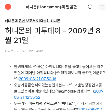
검색하기
허니몬(Honeymon)의 달콤한 비행
티스토리
허니몬에 관한 보고서/예측불허 허니몬
허니몬의 미투데이 - 2009년 8
월 21일
허니몬
2009. 8. 22. 04:32
안녕하세요. ^^ 좋은 아침입니다. 창을 뚫고!! 들어오는 아침
햇살에 깨어난 아침입니다.
(^^ 생각해보니까 금요일이군요?
^^)
2009-08-21 07:50:16
오늘가을졸업식이있는날인가봅니다^^;;더운날정장입고꽃
들고있는이들이많이있네요
(me2mobile 덥겠다^^;;)
2009-
08-21 12:38:52
누군가의 마음처럼 변덕스런 날씨네요^^; 갑자기 급흐려지
는 날씨란!!
(me2mobile 누군가는 누규!?)
2009-08-21 1