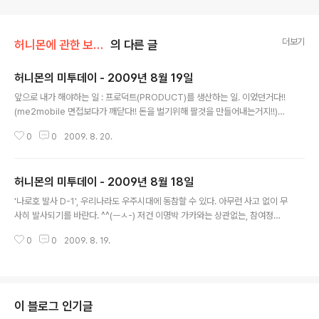
더보기
허니몬에 관한 보고서/예측불허 허니몬
의 다른 글
허니몬의 미투데이 - 2009년 8월 19일
글 내용
앞으로 내가 해야하는 일 : 프로덕트(PRODUCT)를 생산하는 일. 이었던거다!!
(me2mobile 면접보다가 깨닫다!! 돈을 벌기위해 팔것을 만들어내는거지!!)2
009-08-19 11:22:53아흥.. 나도 공기통메고 물속(다이빙 풀이라도)에 들어
0
0
2009. 8. 20.
가고 싶어..!!(me2mobile 물 속 고요함을 느끼고 싶단 말이지!!)2009-08-1
9 11:28:51'나로호 발사 생중계', 발사 10분여전…(성공적으로 하늘을 향해 올
라가라!!)2009-08-19 16:53:19나로호!! 왜 갑작스럽게 발사 중지!?(나로
허니몬의 미투데이 - 2009년 8월 18일
호!!)2009-08-19 16:56:37오늘, 나로호 발사는 이뤄지지 않겠군요. ㅡㅅ-)
글 내용
~ 에잉~~(나름 두근거렸는데... 음트트.)2009-08-19 17:01:01이 글은 허니
'나로호 발사 D-1', 우리나라도 우주시대에 동참할 수 있다. 아무런 사고 없이 무
몬님의 2009년..
사히 발사되기를 바란다. ^^(ㅡㅅ-) 저건 이명박 가카와는 상관없는, 참여정부
의 결실이란 생각이다. 세계의 관심이 집중되면, 우리 이명박 가카는 또 뭐라고
0
0
2009. 8. 19.
씨부려주실까?)2009-08-18 08:46:13허니몬의 개인명함 시안 발표. ㅡㅅ-)
b(뒷면 입니다. me2google me2photo)2009-08-18 12:11:28허니몬의
개인명함 시안 발표, 앞면입니다. 제가 그린 건 아니고, 함께 동문수학하시던 형
님이 추천해주셨음.(명함, 4가지 종류 중 한가지 입니다. me2google me2p
hoto)2009-08-18 12:12:11돌아가신 김대중 전대통령님, 편안히 잠드십시
이 블로그 인기글
오. 대한민국은 변해갈 겁니다.(김대중 전..