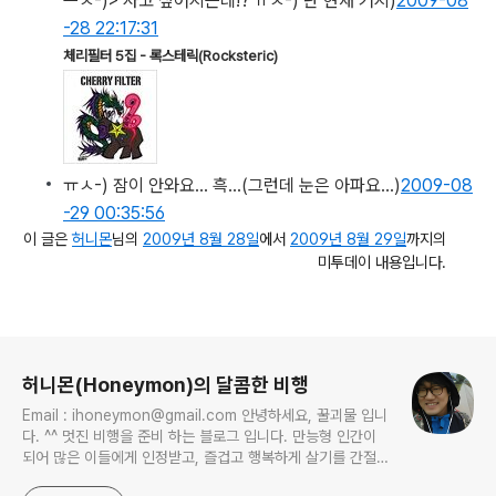
ㅡㅅ-)> 사고 싶어지는데!? ㅠㅅ-) 난 현재 거지)
2009-08
-28 22:17:31
체리필터 5집 - 록스테릭(Rocksteric)
ㅠㅅ-) 잠이 안와요… 흑…
(그런데 눈은 아파요...)
2009-08
-29 00:35:56
이 글은
허니몬
님의
2009년 8월 28일
에서
2009년 8월 29일
까지의
미투데이 내용입니다.
로그 정보
허니몬(Honeymon)의 달콤한 비행
Email : ihoneymon@gmail.com 안녕하세요, 꿀괴물 입니
다. ^^ 멋진 비행을 준비 하는 블로그 입니다. 만능형 인간이
되어 많은 이들에게 인정받고, 즐겁고 행복하게 살기를 간절히
원합니다!! 달콤살벌한 꿀괴물의 좌충우돌 파란만장한 여정을