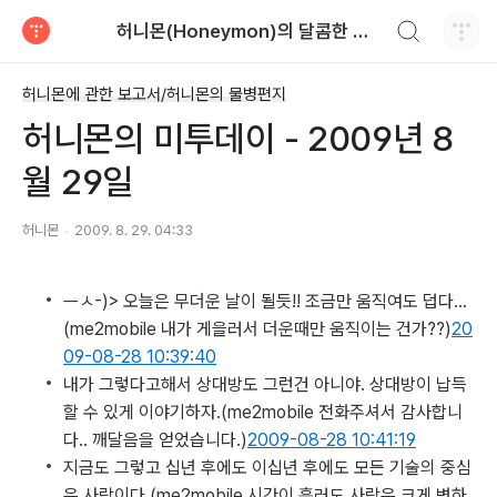
검색하기
허니몬(Honeymon)의 달콤한 비행
티스토리
허니몬에 관한 보고서/허니몬의 물병편지
허니몬의 미투데이 - 2009년 8
월 29일
허니몬
2009. 8. 29. 04:33
ㅡㅅ-)> 오늘은 무더운 날이 될듯!! 조금만 움직여도 덥다…
(me2mobile 내가 게을러서 더운때만 움직이는 건가??)
20
09-08-28 10:39:40
내가 그렇다고해서 상대방도 그런건 아니야. 상대방이 납득
할 수 있게 이야기하자.
(me2mobile 전화주셔서 감사합니
다.. 깨달음을 얻었습니다.)
2009-08-28 10:41:19
지금도 그렇고 십년 후에도 이십년 후에도 모든 기술의 중심
은 사람이다.
(me2mobile 시간이 흘러도 사람은 크게 변하