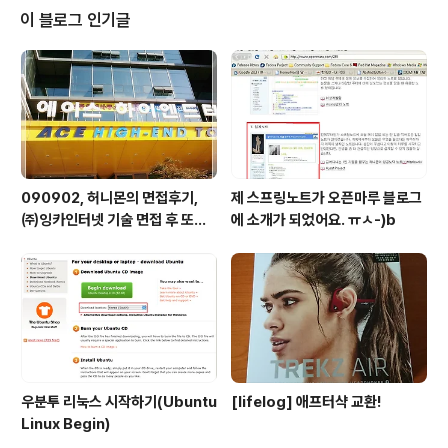
도 많구나.. 나도 5센치만 더 키컸으면(me2mobile 내 키 170, 까칠한 동생이
이 블로그 인기글
'호빗족'이라 칭하는 신장..
090902, 허니몬의 면접후기,
제 스프링노트가 오픈마루 블로그
㈜잉카인터넷 기술 면접 후 또한
에 소개가 되었어요. ㅠㅅ-)b
번 깨달음을 얻다. ㅡㅅ-)/ 레벨
업!!
우분투 리눅스 시작하기(Ubuntu
[lifelog] 애프터샥 교환!
Linux Begin)