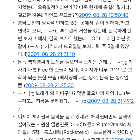
지않는다. 오욕칠정이라던가?? 더욱 현재에 충실해질거다.
필요한 것은!! 마인드 꼰뜨롤??)
2009-08-28 10:50:40
흠냠… 전혀 생각을 안하고 있는 곳에서 '같이 일하자.'라고
연락이 오니, ㅡㅅ-);; 부드럽게 거절을 했는데, 완곡하게 한
번 보자고 해서, 결국 보기로 했는데… OTL… 이건 아닌 것
같아.
(ㅡㅅ-); 거기다가 토요일날 보자니!!!! 주 5일제 였잖
아!!!)
2009-08-28 21:21:10
문득 백지영씨의 노래를 들으면서 느끼는 건데… ㅡㅅ-);; 가
사가 나름 Free 한 것들이 많다. 이미지가 너무 그쪽으로 고
착화 되는 듯한 모습.
(백지영에 대한 생각, 문득 든 생각일
뿐.)
2009-08-28 21:25:30
ㅡㅅ-);;; 노래가 왜 이따구야? 몇번 들으니까 짜잉나….
(누
구라고... 지목은 못하겠다. ㅡㅅ-)b)
2009-08-28 21:49:2
7
이제야 체리필터 음악을 듣고 있네요. 체리필터만의 음색이
살아있는 시원한 앨범인듯. >ㅅ<)b 좋아요.
(me2music 체
리필터 5집 - 록스테릭(Rocksteric) - 초도한정 사인CD //