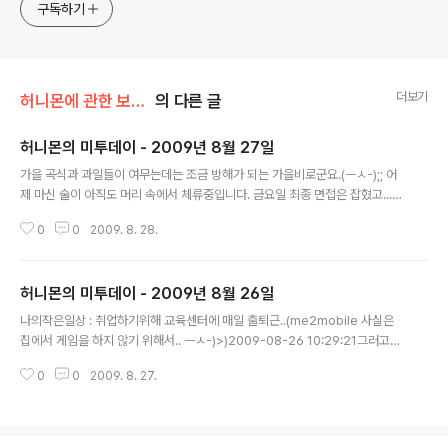
지켜봐주세요!! ^^
구독하기
더보기
허니몬에 관한 보고서/허니몬의 물병편지
의 다른 글
허니몬의 미투데이 - 2009년 8월 27일
글 내용
가을 곡식과 과일들이 여무는데는 조금 방해가 되는 가을비로군요.(ㅡㅅ-);; 어
제 마신 술이 아직도 머리 속에서 체류중입니다. 금요일 최종 면접은 잡혔고...)2
009-08-27 13:18:10최종면접 제의 거절…. 그 쪽은 제 길이 아니었던 것입
0
0
2009. 8. 28.
니다. 죄송합니다.(나는 나의 길을 가야한다.)2009-08-27 18:11:41'트위터
와 10대 그리고 앞날에 대한 방정식' , 미투데이에 대한 언급, 10대 유입 그후 미
투데이에 변화는??(미투데이, 트위터, 닮은 모습, 다른 행보, 스타마케팅은 순간
허니몬의 미투데이 - 2009년 8월 26일
효과적일 것 같기도 하고...)2009-08-27 20:14:58'술자리 면접, 긴장을 늦
글 내용
추지 마라.', ㅡㅅ-);; 술자리 면접에서는 난!! '술 못마셔요~ >ㅅ< 술이 뭐에
나의작은일상 : 취업하기위해 교육센터에 매일 출퇴근..(me2mobile 사실은
요!?'로 일관한다.(ㅡㅅ-);; ..
집에서 게임을 하지 않기 위해서.. ㅡㅅ-)>)2009-08-26 10:29:21그러고보
니… ㅡㅅ-);; 어제가 25일인 덕분에 여기저기서 8월의 크리스마스 행사를 살
0
0
2009. 8. 27.
며시 한 것 같더군요. 난 그런 것이 있는지도 모르고~~~(점점 무신경해지는 내
일상.)2009-08-26 10:59:00혜화동 면접 장소로 무브!! ㅡㅅ-)> OAuth..I
DP.. OpenID.. 이름만 들었던 것들!! 개념탑재.. 가능할까??(me2mobile 벼
락치기로 어찌해볼게 아니잖아!?)2009-08-26 15:18:23나보다 큰 여성들