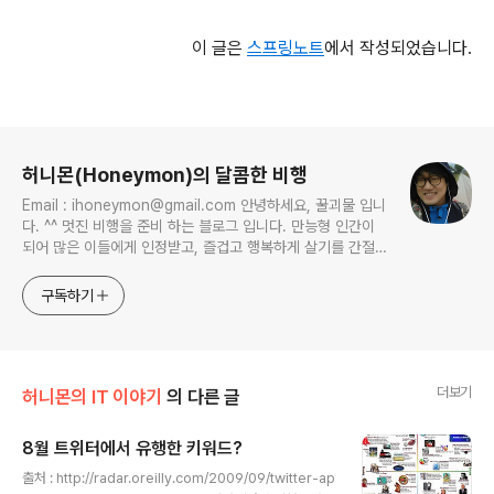
이 글은
스프링노트
에서 작성되었습니다.
로그 정보
허니몬(Honeymon)의 달콤한 비행
Email : ihoneymon@gmail.com 안녕하세요, 꿀괴물 입니
다. ^^ 멋진 비행을 준비 하는 블로그 입니다. 만능형 인간이
되어 많은 이들에게 인정받고, 즐겁고 행복하게 살기를 간절히
원합니다!! 달콤살벌한 꿀괴물의 좌충우돌 파란만장한 여정을
지켜봐주세요!! ^^
구독하기
더보기
허니몬의 IT 이야기
의 다른 글
8월 트위터에서 유행한 키워드?
글 내용
출처 : http://radar.oreilly.com/2009/09/twitter-ap