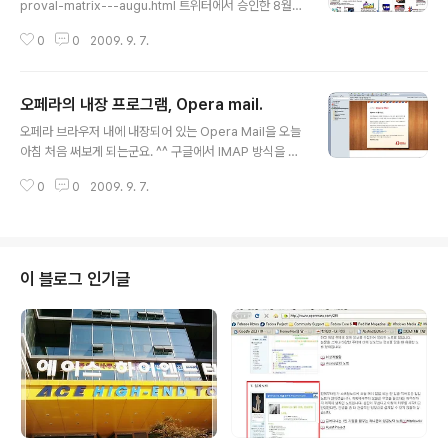
proval-matrix---augu.html 트위터에서 승인한 8월의
메트릭스라고 합니다. 원문을 보시면 아시겠지만, 객관적
0
0
2009. 9. 7.
인 자료는 아니고, 작성자의 개인적인 의견이 많이 들어간
트랜드라고 생각되어지는군요. ^^; 트위터에서 유행하는
트렌드 들에 대한 정리인것 같군요. 제가 영어가 짧아서 자
오페라의 내장 프로그램, Opera mail.
세한 내용을 전달해드리지 못해서 죄송합니다. 영어 공부
글 내용
는 쭈욱 계속 되어야 겠습니다. twitter, iphone, facebo
오페라 브라우저 내에 내장되어 있는 Opera Mail을 오늘
ok & google 은 트위터 트래픽의 최상위를 차지하고 있
아침 처음 써보게 되는군요. ^^ 구글에서 IMAP 방식을 지
군요. #tcot(Top Conservatives on Twitter Websit
원하기 때문에 메일주소와 비밀번호만 입력을 해주면 오페
e(#TCOT)) http://www.tcotreport.com..
0
0
2009. 9. 7.
라 메일에서 편하게 사용을 할 수가 있게 되어 있군요. +_
+) 구글 웹메일을 쓰게 되니까, 굳이 아웃룩이나 선버드 같
은 프로그램을 쓸 필요가 없네요. 인터넷이 되는 곳이면 어
디서든 쓸 수 있으니까 말이죠. 흐음.... +_+)> 다만 오페라
가 메모리를 좀 많이 차지하기는 하네요. 다른 프로그램에
이 블로그 인기글
비해서 그런 부분이 조금 있기는 하네요. 그래도 메모리 자
체는 충분하니까~ >ㅅ