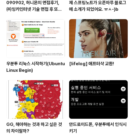
090902, 허니몬의 면접후기,
제 스프링노트가 오픈마루 블로그
㈜잉카인터넷 기술 면접 후 또한
에 소개가 되었어요. ㅠㅅ-)b
번 깨달음을 얻다. ㅡㅅ-)/ 레벨
업!!
우분투 리눅스 시작하기(Ubuntu
[lifelog] 애프터샥 교환!
Linux Begin)
GG, 해야하는 것과 하고 싶은 것
안드로이드폰, 우분투에서 인식시
의 차이랄까?
키기