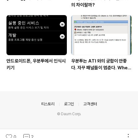
의 차이랄까?
안드로이드폰, 우분투에서 인식시
우분투는 ATI 와의 궁합이 안좋
키기
다. 자꾸 패널들이 멈춘다. When
return screen after scree
n saver, gnome panel is st
op.
의안내
티스토리
로그인
고객센터
© Daum Corp.
0
2