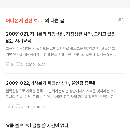
더보기
허니몬에 관한 보고서/허니몬의 직장일기
의 다른 글
20091021, 허니몬의 직장생활, 직장생활 시작, 그리고 끊임
없는 자기교육
글 내용
그동안 미투데이에서 올라오는 글배달만으로 블로그를 채웠었지만, 오늘은 그
러면 안되겠다는 생각에 이렇게 블로그에 글을 끄적이고 있습니다. 저는 8월 1
4일 CJ 정보기술교육센터에서 5개월의 자바 전문가 과정을 수료하고 2개월간
0
2
2009. 10. 21.
의 취업활동을 하다가 오라클의 협력사 중 한 곳에 취업이 되었습니다. 지난 금
요일(16일) 출근을 한 이후, 월요일부터 상암동에 있는 기업에서 기업 솔루션과
관련된 설치 및 기술 교육을 받고 있습니다. 약간은 느긋하지만 한편으로는, 한
20091022, 4사분기 워크샵 참가, 불안감 증폭!!
동안 나태했던 생활을 하다가 규칙적이고 힘든 생활을 하려니 재빠르게 적응이
글 내용
되지는 않습니다. 몸이 많이 불어난 탓에 움직임이나 체력도 예전같지 않은 것
불확실성으로 가득찬 올해. 그 분위기는 내년 상반기까지 지속될 것이라는 것이
이 한 몫하는 듯 합니다. 교육은 월요일부터 금요일까지 19일부터 30일까지 진
회사의 전망. 이제 IT 라는 단어는 사라지고 회사의 가치를 창조할 수 있는 도구
행이 될 예정입니다. 내일..
로서 전락할지도 모르겠다는 생각을 합니다. 과거의 IT라는 것은 회사의 재산과
0
0
2009. 10. 23.
생산성을 높여주는 마법도구 처럼 여겨졌었습니다. 그래서 기업에서는 너도나
도 IT를 사업에 적용하는 과정에서 국내외적으로 IT 산업은 고도로 발달하게 되
었습니다. 그리고 세계적인 경기침체와 더불어서 IT의 역할은 희미해지기 시작
요즘 블로그에 글을 쓸 시간이 없다.
하는 것 같습니다. 이미 대부분의 분야에 IT가 적용되어 충분한 가치를 뽑아낸
글 내용