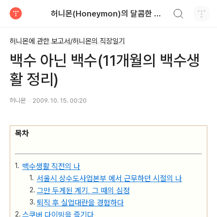
검색하기
허니몬(Honeymon)의 달콤한 비행
티스토리
허니몬에 관한 보고서/허니몬의 직장일기
백수 아닌 백수(11개월의 백수생
활 정리)
허니몬
2009. 10. 15. 00:20
목차
백수생활 직전의 나
서울시 상수도사업본부 에서 근무하던 시절의 나
그만 두게된 계기, 그 때의 심정
퇴직 후 실업대란을 경험하다
스쿠버 다이빙을 즐기다