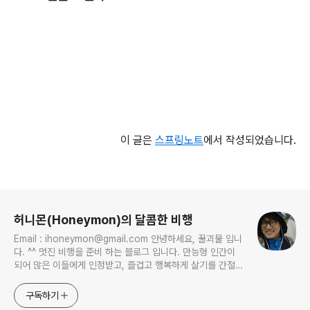
이 글은
스프링노트
에서 작성되었습니다.
로그 정보
허니몬(Honeymon)의 달콤한 비행
Email : ihoneymon@gmail.com 안녕하세요, 꿀괴물 입니
다. ^^ 멋진 비행을 준비 하는 블로그 입니다. 만능형 인간이
되어 많은 이들에게 인정받고, 즐겁고 행복하게 살기를 간절히
원합니다!! 달콤살벌한 꿀괴물의 좌충우돌 파란만장한 여정을
지켜봐주세요!! ^^
구독하기