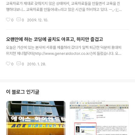
상태이며, 말라가는 오아시스 처럼, 점점 고갈되는 자원을 두고서 치열한 싸움
교육자료가 제대로 갖춰지지 않은 상태에서, 교육자료들을 만들면서 교육을 진
이 벌어질 것으로 보여집니다. 이제 많은 IT 기술들은 대형 벤더업체나 대기업
행하다보니... 교육자료를 만들어내느라고 많은 시간을 허비하고 있다. ㅡ_-);;
을 중심으로 진행이 ..
교육에 대한 방식도 예제로 익히는 것에서 개념을 설명하는 쪽으로 선회를 해야
0
0
2009. 12. 10.
한다. 누군가에게 개념을 설명해주기 위해서는 내 자신이 그 개념을 정확하게
파악하고 더욱 많은 것을 알고 있어야 한다. 하지만, 지금 나는 그렇지 못한 상황
이고 시간은 빠르게 흘러가고 있다. 이거 대체 어떻게 해야할지 모르겠다. ㅠ
오랜만에 하는 코딩에 골치도 아프고, 하지만 즐겁고
ㅅ-) 나름 압박이야. 잘하던 못하던 해본다는 게 중요한 것이고, 내 나름의 기준
글 내용
자료를 만들어 둔 후에 그걸 차근차근 살을 붙혀나갈 수밖에 없겠지. OTL... Ni
오늘은 가산에 있는 본사에 서류를 제출하러 갔다가 일찍 퇴근한 덕분에 홍대에
ghtmare（惡夢）(1) by moontan
위치한 제너럴닥터(http://www.generaldoctor.co.kr/)에 들렸습니다. 오늘
처음 방문하는 곳이죠. ^^ 미투데이에서 유명한 두분 선생님 김제닥(http://me
0
0
2010. 1. 28.
2day.net/gedoc_kim)쌤, 정제닥(http://me2day.net/gedoc)쌤 두분이
운영하는 동네병원같은 까페라고 할 수 있습니다. 연예묘들도 다수 지내고 있는
곳이기도 하지요. 미투를 하는 사람들 사이에서는 미투성지라고 칭송되는 곳입
니다. ^^ 홍대에 가시면 한번 들려봐주세요. 별다방이나 콩다방처럼 세련되지는
않지만 아기자기한 맛도 있고, 병원냄새도 살짝 나고, 카레 냄새도 나고 그래요.
이 블로그 인기글
ㅎㅎ 본사에 들렸다가 퇴근길에 홍대가기!! 제..