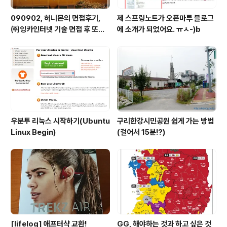
090902, 허니몬의 면접후기,
제 스프링노트가 오픈마루 블로그
㈜잉카인터넷 기술 면접 후 또한
에 소개가 되었어요. ㅠㅅ-)b
번 깨달음을 얻다. ㅡㅅ-)/ 레벨
업!!
우분투 리눅스 시작하기(Ubuntu
구리한강시민공원 쉽게 가는 방법
Linux Begin)
(걸어서 15분!?)
[lifelog] 애프터샥 교환!
GG, 해야하는 것과 하고 싶은 것