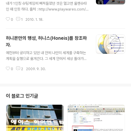
이름을 보내면, 해당하는 역이름에 대한 정보를 MMS로
까?
내가 1인칭 슈팅게임에 빠져들었던 것은 멀고먼 울펜슈타
사용자에게 보내주는 서비스였다. 이 서비스가 어떤 내용
인 때 인듯 하다. 출처 : http://www.playwares.com/x
인지 호기심이 생겨서 내가 자주 이용하는 지하철역 두개
e/?document_srl=519068&mid=gamereview&li
를 선정을 해서 정보를 받아보았다. 전송내용은 위의..
0
1
2010. 1. 18.
stStyle=&cpage= 최근에 새로운 버전으로 리버스되기
도 했던 녀석이다. 이 제품이 나온지 얼마 지나지 않아서 D
oom이 나왔고, 이어서 Doom2 가 나왔다. 음산한 분위
허니몬만의 행성, 허니스(Honeis)를 창조하
기와 사방에서 쏟아져 나오는 괴물들에 섬짓함에 놀라면서
천하무적 모드로 벽을 뚫고다니면서 괴물들을 유린했던 슈
자.
글 내용
퍼솔져가 되기도 했다. 이어서 패키지 게임이 조금씩 사그
예전부터 궁리하고 있던 내 안에 나만의 세계를 구축하는
라들더니 온라인 FPS 게임들이 유행하기 시작했다. 처음
계획을 실행으로 옮겨간다. 그 세계 안에서 세상 돌아가는
에 한 것은 '카르마'였다. 2차 세계대전과 가까운 미래를 배
이치를 심어 모의실험(시뮬레이션)하면서 내가 세상에서
경으로 하는 FPS 게임이었고, 이어서 스페셜포스를 ..
0
2
2009. 9. 30.
살아가기 위해 어떻게 대처해야하는지, 세상에 영향을 끼
치기 위해서는 어떻게 해야하는지를 곰곰히 상상해보도록
하자. 심심할 때는 멍때리지 말고 허니스를 아름답게 꾸미
자. ㅡ_-)~ 현재 Honies 는 내핵, 외핵, 맨틀, 지각까지 구
축이 완료된 상태이며, 6대양 5대주로 구성이 될 것이다.
이 블로그 인기글
그 안에서 다양한 종족, 다양한 사회, 다양한 종교가 어울어
져 복잡하고 다양하며 예측불허의 흐름을 만들어갈 것이
다. 여러분도 해보지 않으시겠습니까? ^^ 이미 Honeymo
n 의 Genesis(창세기)는 시작되었습니다. 나만의 세상을
창조하라.