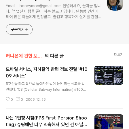
Email : ihoneymon@gmail.com 안녕하세요, 꿀괴물 입니
다. ^^ 멋진 비행을 준비 하는 블로그 입니다. 만능형 인간이
되어 많은 이들에게 인정받고, 즐겁고 행복하게 살기를 간절히
원합니다!! 달콤살벌한 꿀괴물의 좌충우돌 파란만장한 여정을
지켜봐주세요!! ^^
구독하기
더보기
허니몬에 관한 보고서/허니몬의 행성, 허니스(Honies)
의 다른 글
모바일 서비스, 지하철역 관련 정보 전달 '#10
09 서비스'
글 내용
5호선을 타고 집으로 돌아가던 길에 눈에 띄는 광고를 발
견했다. 'CSI(Cellular Subway Information) #1009
서비스' 이 1009서비스를 사용하는 사람이 있을까?? ㅡ
0
0
2009. 12. 29.
ㅅ-)> 한번해볼까나??(me2mms me2photo) 2009-
12-29 19:44:39 이 글은 허니몬님의 2009년 12월 29
일의 미투데이 내용입니다. 하이서울뉴스에도 이와 관련한
나는 1인칭 시점(FPS:First-Persion Shoo
뉴스가 제공이 되고 있었다. 관련기사 : 무선인터넷보다 빠
르고 저렴하다(건당 100원) 사용방법은 #1009 번으로 역
ting) 슈팅에만 너무 익숙해져 있던 건 아닐
글 내용