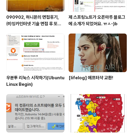
090902, 허니몬의 면접후기,
제 스프링노트가 오픈마루 블로그
㈜잉카인터넷 기술 면접 후 또한
에 소개가 되었어요. ㅠㅅ-)b
번 깨달음을 얻다. ㅡㅅ-)/ 레벨
업!!
우분투 리눅스 시작하기(Ubuntu
[lifelog] 애프터샥 교환!
Linux Begin)