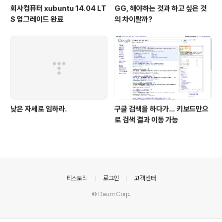
회사컴퓨터 xubuntu 14.04 LT
GG, 해야하는 것과 하고 싶은 것
S 업그레이드 완료
의 차이랄까?
낮은 자세로 임하라.
구글 검색을 하다가... 키보드만으
로 검색 결과 이동 가능
의안내
티스토리
로그인
고객센터
© Daum Corp.