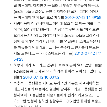
웹 미투데이. 하지만 지금 쓸려니 부족한 부분들이 많구나.
(me2mobile 일주일 동안 디자이어만 쓰기. 디자이어에서
는 미투데이 앱이 느리므로 패쑤!!)
2010-07-12 14:49:58
사람마음이 참 간사한게… 예전에 오즈폰 쓸 때는 이틀은 가
야 '아, 오래간다.' 했는데…. 지금은 하루만 가도 '이 정도면
오래가는거지.'라고 생각하게 된다.
(me2mobile 그러면서
집에 돌아가면 허겁지겁 배터리를 연결한다. 스마트폰은 나
를 여유롭게 만들기보다... 더욱 분주하고 번거롭게 만드는
지도 모른다.... ㅡㅅ-); 스마트폰 라이프)
2010-07-12 14:
54:23
하루가 이리 끝나가고 있구나. ㅋㅋ 퇴근이 멀지 않았다!!!
(m
e2mobile 흠.... 새글 쓰기 하려는데 이전 글이 남아있네. 잇
힝!!?)
2010-07-12 18:03:02
후후후…. 플랫폼을 제대로 누리려면 기본을 지켜줘야하는
데… 자신들의 삐뚫어진 환경에 맞춰주느라고… 플랫폼을 변
형시켜서 그 불편함을 사용자들에게 전가시키고 있죠. ㅡ_
-);; 그런 변형이 심하면 심할수록… OS 업뎃에 대한 적용도