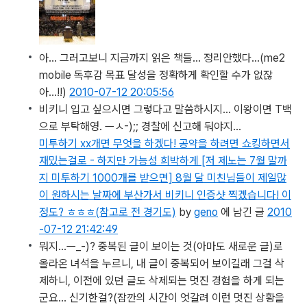
아… 그러고보니 지금까지 읽은 책들… 정리안했다…
(me2
mobile 독후감 목표 달성을 정확하게 확인할 수가 없잖
아...!!)
2010-07-12 20:05:56
비키니 입고 싶으시면 그렇다고 말씀하시지… 이왕이면 T백
으로 부탁해영. ㅡㅅ-);; 경찰에 신고해 둬야지…
미투하기 xx개면 무엇을 하겠다! 공약을 하려면 쇼킹하면서
재밌는걸로 - 하지만 가능성 희박하게 [저 제노는 7월 말까
지 미투하기 1000개를 받으면] 8월 달 미친님들이 제일많
이 원하시는 날짜에 부산가서 비키니 인증샷 찍겠습니다! 이
정도? ㅎㅎㅎ(참고로 전 경기도)
by
geno
에 남긴 글
2010
-07-12 21:42:49
뭐지…ㅡ_-)? 중복된 글이 보이는 것(아마도 새로운 글)로
올라온 녀석을 누르니, 내 글이 중복되어 보이길래 그걸 삭
제하니, 이전에 있던 글도 삭제되는 멋진 경험을 하게 되는
군요… 신기한걸?
(잠깐의 시간이 엇갈려 이런 멋진 상황을