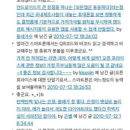
오래걸리고 어렵고….
안드로이드의 큰 장점중 하나는 [모든앱은 동등하다]라는점
인데 최근 국내제조사들이 내놓는 휴대폰을 보면 엉뚱하게
도 플랫폼에 기본적으로 가져가야될 원칙을 무시하며 핸드
센트 메시지등의 유용한 앱을 사용할 수 없게 만들었다.
by
동네가수
에 남긴 글
2010-07-12 18:26:02
얼마간 스마트폰에서는 QR코드와 바코드 읽고 검색하고 비
교해주는 앱 종류가 봇물을 이루겠군요. ^^
가격 안 적혀있는 라면·과자, 어떻게 싸게 살까? 오픈 프라이
스에 관한 정보!! 가정 주부님들께 많은 도움이 될 것 같네요
~!! 좋은 정보 감사합니다~~~
by
kisssjin
에 남긴 글
(오픈
프라이스에 대한 단말기로서... 스마트폰은 어느정도의 능력
을 보여줄까용?)
2010-07-12 18:26:53
좋군요. +_+)b
반짝반짝 빛나는 은정. 몸매가 참 좋다. 은정이 뱃살로 놀리
지 마라. 애가 놀라서 과도한 다이어트라도 했다간 허벅지
살이 사라진단 말이야.
by
은별
에 남긴 글
2010-07-12 1
8:34:44