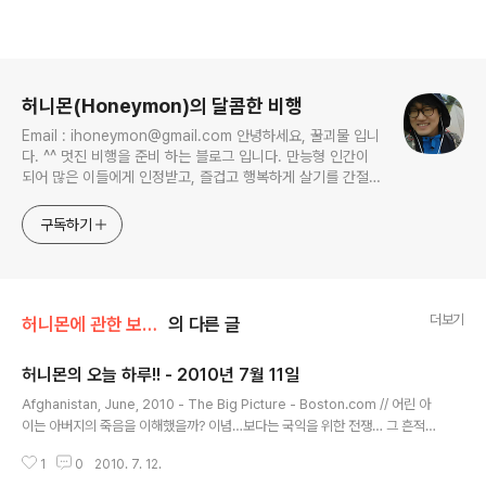
로그 정보
허니몬(Honeymon)의 달콤한 비행
Email : ihoneymon@gmail.com 안녕하세요, 꿀괴물 입니
다. ^^ 멋진 비행을 준비 하는 블로그 입니다. 만능형 인간이
되어 많은 이들에게 인정받고, 즐겁고 행복하게 살기를 간절히
원합니다!! 달콤살벌한 꿀괴물의 좌충우돌 파란만장한 여정을
지켜봐주세요!! ^^
구독하기
더보기
허니몬에 관한 보고서/허니몬의 물병편지
의 다른 글
허니몬의 오늘 하루!! - 2010년 7월 11일
글 내용
Afghanistan, June, 2010 - The Big Picture - Boston.com // 어린 아
이는 아버지의 죽음을 이해했을까? 이념…보다는 국익을 위한 전쟁… 그 흔적들
에 아파하는 기억을 왜 아이는 간직해야할까?(me2book 신, 은비라는 일본인
1
0
2010. 7. 12.
아버지와 한국인 어머니 사이의 소녀에게 관심을 보이는 주인공이 전하는 또다