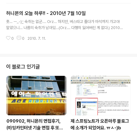
시 기억나게 만드는 일본 침략기의 이야기, 그리고 일본에 있는 재일 동포의 이
야기, 위안부 문제, 역사적 트라우마로 남아있는 이 일을... 네가 용서하겠다고?)
허니몬의 오늘 하루!! - 2010년 7월 10일
2010-07-11 00:35:52 흠… 월드컵을 봐야할까…??(잘까 말까... me2mob
글 내용
ile) 2010-07-11 00:41:54 어느샌가… 비가 그쳤다? ㅎㅎ… 오늘은 계속 내
훗… ㅡ_-);; 숙취는 없군…. Orz… 하지만, 버스타고 졸다가 마석까지 가고야
려줘도 괜찮은데…(비내리는 일..
말았으니… 나름의 숙취가 남아있…(Orz.... 다행히 잃어버린 게 없다.) 2010-
07-10 09:41:17 비빔면 먹고… JCO 개발자 페스티벌 나갈채비를 해야겠구
0
0
2010. 7. 11.
나.(이화여대 ECC 에서 열리는 JCO, 신촌에 또 나가는구나....) 2010-07-10
10:22:49 흠… 미투앱을 종료시키지 않은 상태에서… 장시간이 흐른 다음… 새
로운 글들을 보려고 하면 미투앱이 정지된 시점부터 현시각까지의 글들을 모두
가져오느라 많은 시간과 데이터가 소모된다…(아이폰 미투앱 일시정지 그 후 글
불러오기 // 설정에서 불러오는 글의 시간대를 설정할 수 있으면 어떨까?? // 안
이 블로그 인기글
되면 미투앱 종료했다가 다시 시작하는게 편하다. me..
090902, 허니몬의 면접후기,
제 스프링노트가 오픈마루 블로그
㈜잉카인터넷 기술 면접 후 또한
에 소개가 되었어요. ㅠㅅ-)b
번 깨달음을 얻다. ㅡㅅ-)/ 레벨