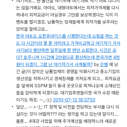
여기서도… 싼 물건을 사기위해 여기 마트 저기 마트 다니지
는 않을거에요. 아마도, 대형마트에서는 최저가격제를 다시
꺼내서 최저요금이 아닐경우 그만큼 보상하겠다는 식의 이
벤트를 벌이겠죠. 납품하는 업체들에게 최저가를 낮추라는
압박을 할테고요…
한국 마트도 오픈프라이스를 시행한다는데 쇼핑을 하는 것
도 다 시간이라 몇 푼 아끼려고 가격비교하고 여기저기 가서
사기보다 웬만하면 일주일에 한 번만 쇼핑한다. 시간은 모
다? 호주니까 1시간에 2만원으로 환산하는데 한국가면 4천
원이 되겠지. 그럼 난 여기저기서 사게될까?
by
은별
에 남
긴 글
(이 압박은 납품업체의 경영을 악화시키고 중소기업의
생산성을 저하시키고 경제침체를 가져오게 되고... 최저요금
을 앞세워 SSPM 들이 동네 곳곳으로 퍼져나오며 소매상인
들을 압박하게 되겠지요. 대기업프렌들리한 국가 수장 때문
이기도 하죠. ㅡ_-);)
2010-07-12 18:37:53
일단… ㅡㅅ-);; IT 정책 및 비전을 전담하는 부서를 다시 되
살리는 것이 어떨까??? 라는 생각을 하고 있는데 말이지….
물론… 4대강 사업을 위해 추가예산을 배정하느라 새로운