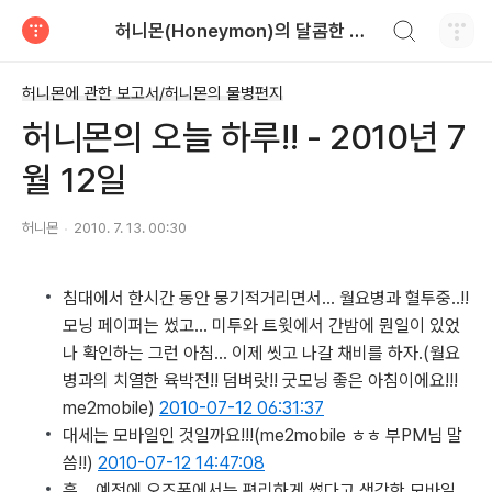
검색하기
허니몬(Honeymon)의 달콤한 비행
티스토리
허니몬에 관한 보고서/허니몬의 물병편지
허니몬의 오늘 하루!! - 2010년 7
월 12일
허니몬
2010. 7. 13. 00:30
침대에서 한시간 동안 뭉기적거리면서… 월요병과 혈투중..!!
모닝 페이퍼는 썼고… 미투와 트윗에서 간밤에 뭔일이 있었
나 확인하는 그런 아침… 이제 씻고 나갈 채비를 하자.
(월요
병과의 치열한 육박전!! 덤벼랏!! 굿모닝 좋은 아침이에요!!!
me2mobile)
2010-07-12 06:31:37
대세는 모바일인 것일까요!!!
(me2mobile ㅎㅎ 부PM님 말
씀!!)
2010-07-12 14:47:08
흠… 예전에 오즈폰에서는 편리하게 썼다고 생각한 모바일