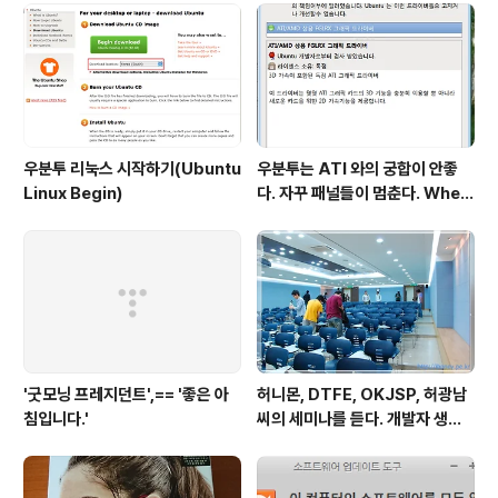
업!!
우분투 리눅스 시작하기(Ubuntu
우분투는 ATI 와의 궁합이 안좋
Linux Begin)
다. 자꾸 패널들이 멈춘다. When
return screen after scree
n saver, gnome panel is st
op.
'굿모닝 프레지던트',== '좋은 아
허니몬, DTFE, OKJSP, 허광남
침입니다.'
씨의 세미나를 듣다. 개발자 생존
가이드. ^^