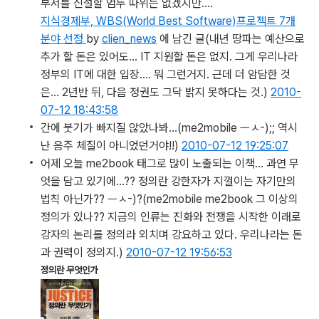
부서를 신설할 엄두 따위는 없겠지만….
지식경제부, WBS(World Best Software)프로젝트 7개
분야 선정
by
clien_news
에 남긴 글
(내년 땅파는 예산으로
추가 할 돈은 있어도... IT 지원할 돈은 없지. 그게 우리나라
정부의 IT에 대한 입장.... 뭐 그런거지. 근데 더 암담한 것
은... 2년반 뒤, 다음 정권도 그닥 밝지 못하다는 것.)
2010-
07-12 18:43:58
간에 붓기가 빠지질 않았나봐…
(me2mobile ㅡㅅ-);; 역시
난 음주 체질이 아니었던거야!!)
2010-07-12 19:25:07
어제 오늘 me2book 태그로 많이 노출되는 이책… 과연 무
엇을 담고 있기에…?? 정의란 강한자가 지껄이는 자기만의
법칙 아닌가?? ㅡㅅ-)?
(me2mobile me2book 그 이상의
정의가 있나?? 지금의 인류는 진화와 전쟁을 시작한 이래로
강자의 논리를 정의라 외치며 강요하고 있다. 우리나라는 돈
과 권력이 정의지.)
2010-07-12 19:56:53
정의란 무엇인가