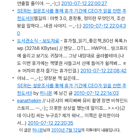
연출할 줄이야. ㅡ_-);;)
2010-07-12 22:00:27
SERI는 설문조사를 통해 휴가 기간에 CEO가 읽을 만한 추
천도서!!
(웹갈피 : 마켓 3.0, 혼창통, 정의란 무엇인가, 조선
왕을 말하다... 네권 사야지. ㅡ_-);)
2010-07-12 22:04:3
0
도서관소식 - 보도자료
- 휴가철_읽기_좋은책_80선 목록.h
wp (32768 KBytes) // 젠당… OTL… HWP야… 띵크프리
에 올리고 보기도 귀찮아…. 그냥 내맘대로 골라볼테야.
(나
도 이번 휴가에는 책몇권 사들고서 산에 들어가 쉴까봐... ㅎ
ㅎ 어차피 혼자 즐기는 휴가인걸.)
2010-07-12 22:08:42
아놔… ㅡ_-);; 양장본 책 싫은데…
SERI는 설문조사를 통해 휴가 기간에 CEO가 읽을 만한 추
천도서!!
by
허니몬
에 남긴 글
2010-07-12 22:16:03
eanathekim
// 나르샤의 삐리빠빠 뮤비 촬영 장면 비하인드
스토리…. ㅡ_-);; 므훗한 상상을 했는데 말이죠… >ㅅ<)
(근
데 이나킴 씨는 누구죠? 제가 워낙... 이쪽은 문외한이라
서...)
2010-07-12 22:20:35
이 글은
허니몬
님의
2010년 7월 12일
의 미투데이 내용입니다.