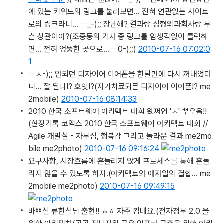
에 있는 키워드의 링크를 눌러보면… 전혀 연관없는 사이트
로의 링크라니… ㅡ_-);; 장난해? 결과랑 성형외과회사랑 무
슨 상관이야?
(조중동의 기사 중 링크를 암생각없이 클릭하
면... 전혀 엉뚱한 곳으로... ㅡ0-);;)
2010-07-16 07:02:0
1
ㅡㅅ-);; 안되던 디자이어 이어폰을 한달만에 다시 꺼내었더
니… 잘 된다!? 호잇!?
(자가치료되믄 디자이어 이어폰!? me
2mobile)
2010-07-16 08:14:33
2010 한국 소프트웨어 아키텍트 대회 왔쩌염 'ㅅ' 뿌우움!!
(현장기록 코엑스 2010 한국 소프트웨어 아키텍트 대회 //
Agile 개발실 - 자부심, 행복감 그리고 놀라운 결과 me2mo
bile me2photo)
2010-07-16 09:16:24
요구사항, 시장흐름에 흔들리지 않게 프로세스를 통해 흔들
리지 않을 수 있도록 하자.
(아키텍트와 애자일의 결합... me
2mobile me2photo)
2010-07-16 09:49:15
바쁘신 류한석님 출현!! ㅎㅎ 자주 뵙네요.
(전자정부 2.0 을