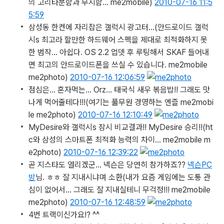
의 고리타분함과 무지함... me2mobile)
2010-07-16 11:5
5:59
삼성동 한켠에 자리잡은 갤럭시 광고터…
(안드로이드 갤럭
시s 최고라 할만한 하드웨어 스펙을 제대로 최적화하지 못
한 범작... 아쉽다. OS 2.2 업뎃 후 루팅해서 SKAF 들어내
면 최고의 안드로이드폰을 쓰실 수 있습니다. me2mobile
me2photo)
2010-07-16 12:06:59
점심은… 혼자먹는… Orz… 태국식 새우 볶음밥!! 그래도 맛
나게 먹어줄테다!!!
(여기는 풀무원 경영하는 엔즐 me2mobi
le me2photo)
2010-07-16 12:10:49
MyDesire와 갤럭시s 잠시 비교결과!! MyDesire 승리!!
(ht
c와 삼성의 스마트폰 최적화 능력의 차이... me2mobile m
e2photo)
2010-07-16 12:39:22
곧 지스타도 열리겠군… 넥슨은 당연히 참가하죠??
넥슨PC
방
님. ㅎㅎ 잘 지내시냐며 소환
(내가 요즘 게임에는 도통 관
심이 없어서... 그래도 잘 지내실테니 무걱정!!! me2mobile
me2photo)
2010-07-16 12:48:59
4번 트랙이신가요!? ^^