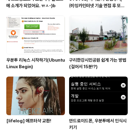
에 소개가 되었어요. ㅠㅅ-)b
㈜잉카인터넷 기술 면접 후 또한
번 깨달음을 얻다. ㅡㅅ-)/ 레벨
업!!
우분투 리눅스 시작하기(Ubuntu
구리한강시민공원 쉽게 가는 방법
Linux Begin)
(걸어서 15분!?)
[lifelog] 애프터샥 교환!
안드로이드폰, 우분투에서 인식시
키기