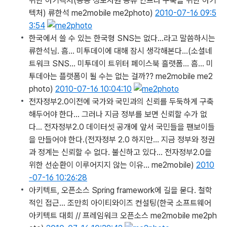
위한 아키텍처(공공 정보자원 공유 인프라 구축을 위한 아키
텍처) 류한석 me2mobile me2photo)
2010-07-16 09:5
3:54
한국에서 쓸 수 있는 한국형 SNS는 없다…라고 말씀하시는
류한석님. 흠… 미투데이에 대해 잠시 생각해본다…
(소셜네
트워크 SNS... 미투데이 트위터 페이스북 흘랫폼... 흠... 미
투데아는 플랫폼이 될 수는 없는 걸까?? me2mobile me2
photo)
2010-07-16 10:04:10
전자정부2.0이전에 국가와 국민과의 신뢰를 두둑하게 구축
해두어야 한다… 그러나 지금 정부를 보면 신뢰할 수가 없
다… 전자정부2.0 데이터셋 공개에 앞서 국민들을 팬보이들
을 만들어야 한다.
(전자정부 2.0 하지만... 지금 정부와 정권
과 정계는 신뢰할 수 없다. 불신하고 있다... 전자정부2.0을
위한 선순환이 이루어지지 않는 이유... me2mobile)
2010
-07-16 10:26:28
아키텍트, 오픈소스 Spring framework에 길을 묻다. 철학
적인 접근… 조만희 아이티와이즈 컨설팅
(한국 소프트웨어
아키텍트 대회 // 프레임워크 오픈소스 me2mobile me2ph