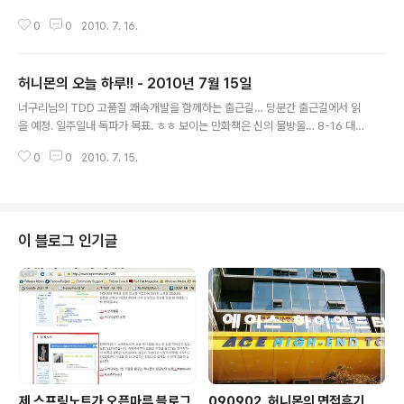
외로워를 부르게 만듭시다!!! geno 님과 함께하면 더 좋겠지만….(me2mobil
0
0
2010. 7. 16.
e 뭐 아쉬운대로.... 미투 고고싱!!) 2010-07-15 07:59:26 ㅠㅅ-) 술이 안
깨!!!(me2mobile 눈 풀리고 약간 늦은 출근) 2010-07-15 08:22:49 일본
여행 다녀온 토닥토닥님에게서 삥 뜯어낸 명치신궁(메이지??) 표 돈을 부르는
허니몬의 오늘 하루!! - 2010년 7월 15일
묘!!! 돈호묘!?(개발자와 부는 어울리지 않는가!!! me2mobile me2photo) 2
글 내용
010-07-15 09:01:17 설득력 없는 설득을 하는 사람이 있습니다. (5) 오..
너구리님의 TDD 고품질 쾌속개발을 함께하는 출근길… 당분간 출근길에서 읽
을 예정. 일주일내 독파가 목표. ㅎㅎ 보이는 만화책은 신의 물방울… 8-16 대
여해주려는 것임.(좋은 아침!! 출퇴근길에 있는 책한권의 여유!! me2book 테
0
0
2010. 7. 15.
스트 주도 TDD 실천법과 도구 me2mobile me2photo) 2010-07-14 0
8:01:41 여러분!!! 1000을 찍을 날이 멀지 않았습니다. geno님을 제모하고 비
키니 입은 모습으로 부산 해수욕장에 보내드립시다!!! 우워어어!!!! ㅡㅅ-);; 전…
못볼 것 같아요… 여러의미로..!? 미투하기 xx개면 무엇을 하겠다! 공약을 하려
면 쇼킹하면서 재밌는걸로 - 하지만 가능성 희박하게 [저 제노는 7월 말까지 미
이 블로그 인기글
투하기 1000개를 받으면] 8월 달 미친님들이 제..
제 스프링노트가 오픈마루 블로그
090902, 허니몬의 면접후기,