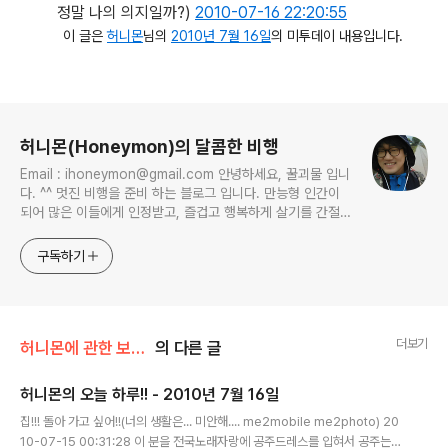
정말 나의 의지일까?)
2010-07-16 22:20:55
이 글은
허니몬
님의
2010년 7월 16일
의 미투데이 내용입니다.
로그 정보
허니몬(Honeymon)의 달콤한 비행
Email : ihoneymon@gmail.com 안녕하세요, 꿀괴물 입니
다. ^^ 멋진 비행을 준비 하는 블로그 입니다. 만능형 인간이
되어 많은 이들에게 인정받고, 즐겁고 행복하게 살기를 간절히
원합니다!! 달콤살벌한 꿀괴물의 좌충우돌 파란만장한 여정을
지켜봐주세요!! ^^
구독하기
더보기
허니몬에 관한 보고서/허니몬의 물병편지
의 다른 글
허니몬의 오늘 하루!! - 2010년 7월 16일
글 내용
집!!! 돌아 가고 싶어!!(너의 생활은... 미안해.... me2mobile me2photo) 20
10-07-15 00:31:28 이 분을 전국노래자랑에 공주드레스를 입혀서 공주는