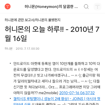
검색하기
허니몬(Honeymon)의 달콤한 비행
티스토리
허니몬에 관한 보고서/허니몬의 물병편지
허니몬의 오늘 하루!! - 2010년 7
월 16일
허니몬
2010. 7. 17. 00:30
안드로이드 마켓에 등록된 앱이 10만개를 돌파하고 10억 다
운로드를 달성했다고 한다. 안드로이드의 ㅛㅓㅇ장세는 여
전히 무섭다!! // 씻고 나가봐야겠구나… ㅡㅅ-); 출근이랑 뭐
가 달라!!
(월차내고 세미나 들으러 가는 남자... ㅡㅅ-);; 다들
신기한 듯 쳐다보더라... Orz.... 프로그래머라면 의당 그러해
야하지 않을까?? me2mobile)
2010-07-16 06:37:32
갤럭시S 루팅했더니 성능이 2배 향상! - JOINS | 아시아 첫
인터넷 신문
// 내용은 괜찮아. ㅡ_-); 그런데 기사 중간중간