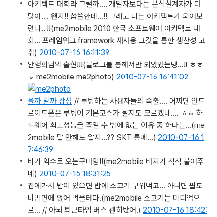
아키텍트 대회라 그럴까…. 개발자보다는 분석설계자가 더
많아…. 왠지!! 씁쓸한데…!! 그래도 나는 아키텍트가 되어보
련다…!!
(me2mobile 2010 한국 소프트웨어 아키텍트 대
회... 프레임워크 framework 재사용 그것을 통한 생산성 고
취)
2010-07-16 16:11:39
안영회님의 출현!!!
(블로그를 통해서만 뵈었었는뎅...!! ㅎㅎ
ㅎ me2mobile me2photo)
2010-07-16 16:41:02
울까 말까 삼성
// 루팅하는 사용자들의 속출…. 어쩌면 안드
로이드폰은 루팅이 기본코스가 될지도 모르겠네…. ㅎㅎ 하
드웨어 최고성능을 죽일 수 밖에 없는 이유 중 하나는…
(me
2mobile 말 안해도 알지...?? SKT 통메...)
2010-07-16 1
7:46:39
비가 억수로 오는구마잉!!
(me2mobile 바지가 척척 붙어주
네)
2010-07-16 18:31:25
집에가서 밥이 있으면 밥에 소고기 구워먹고… 아니면 팔도
비빔면에 얹어 먹을테다.
(me2mobile 소고기는 미디엄으
로... // 아놔 퇴근타임 버스 괜히탔어.)
2010-07-16 18:42: