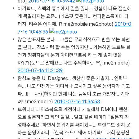
oto)
2010-07-16 10:39:42
아키텍트, 스펙의 홍수에서 길을 잃다… 경험이 더욱 절실하
게 목말라지는 요즘…
(네스팟 좋은데... 컨퍼런스룸마다 다
터져. 티존은 어디에..!? me2mobile me2photo)
2010-0
7-16 10:46:36
많은 발표자를 본다… 그들은 무의식적으로 빔을 쏘는 화면
을 본다… 잡스처럼 할 수는 없겠지만… 가능하면 노트북 화
면과 청취자들의 눈과 아이컨텍트릉 하는 게 좋지 않을
까???
(눈으로 말해요... 나도 주의하자... ^^;; me2mobile)
2010-07-16 11:21:39
완성도 높은 UI Designer… 생산성 좋은 개발자… 인력부
족… 나도 언젠가는 어디서나 모셔가고 싶은 능력자가 되고
파…!! ㅡㅅ-)
(하지만 현재 나는 늦깍이 초급 개발자... 기다
려!!! me2mobile)
2010-07-16 11:36:53
트위터나 페이스북으로 계정하나 개설해서 DM이나 멘션
으로 질문하라고 하면 될걸… 발표 끝날 때마다 “질문지 작
성해주세요.”하면서 분위기를 쌔야겠니… 트렌드도 읽지 못
하는 운영이라니…
(한국 소프트웨어 아키텍트 대회 운영진