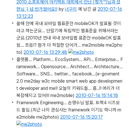
2010 소프트웨어 아키텍트 대회에서 만난 [짱가™]님과 성
현님 :) 넘 반가웠어요!!
by
너구리
에 남긴 글
2010-07-16
13:12:23
올해 안에 국내 모바일 웹표준안 mobileOK가 발표될 것이
라고 하는군요… 단말기에 독립적인 웹표준을 위해서라는
군요.
(2010년 연내 국내 모바일웹 표준안 mobileOK 발표
됨... 흐음!? 뭔가 더 적절한 단어가... me2mobile me2pho
to)
2010-07-16 13:29:48
플랫폼… Platform… EcoSystem… API… Enterprise… F
ramework… Opensource… Architect… Architecture…
Software… SNS… twitter… facebook…
(e-govment
2.0 me2day w3c mobile smart web app developmen
t developer and me!! 오늘의 키워드들... 흠..!! 머리가 더
복잡해지고 있어!!! me2mobile)
2010-07-16 15:14:18
Framework Engineering… 손영수님 발표. 트랙4 시즈모
드 돌입.
(최근 나의 관심사는 framework 이기도 하니까 m
e2mobile me2photo)
2010-07-16 15:20:17