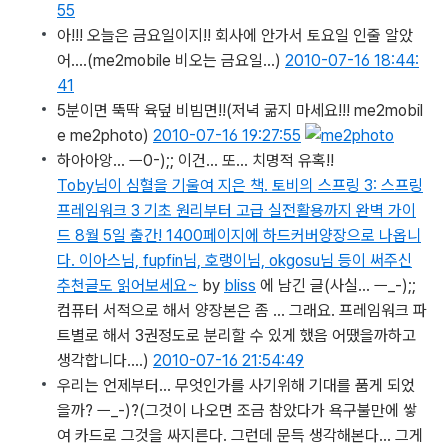
55
아!!! 오늘은 금요일이지!! 회사에 안가서 토요일 인줄 알았
어….
(me2mobile 비오는 금요일...)
2010-07-16 18:44:
41
5분이면 뚝딱 육덮 비빔면!!
(저녁 굶지 마세요!!! me2mobil
e me2photo)
2010-07-16 19:27:55
하아아앙… ㅡ0-);; 이건… 또… 치명적 유혹!!
Toby님이 심혈을 기울여 지은 책. 토비의 스프링 3: 스프링
프레임워크 3 기초 원리부터 고급 실전활용까지 완벽 가이
드 8월 5일 출간! 1400페이지에 하드커버양장으로 나옵니
다. 이아스님, fupfin님, 호랭이님, okgosu님 등이 써주신
추천글도 읽어보세요~
by
bliss
에 남긴 글
(사실... ㅡ_-);;
컴퓨터 서적으로 해서 양장본은 좀 ... 그래요. 프레임워크 파
트별로 해서 3권정도로 분리할 수 있게 했음 어땠을까하고
생각합니다....)
2010-07-16 21:54:49
우리는 언제부터… 무엇인가를 사기위해 기대를 품게 되었
을까? ㅡ_-)?
(그것이 나오면 조금 참았다가 욕구불만에 쌓
여 카드로 그것을 싸지른다. 그런데 문득 생각해본다... 그게