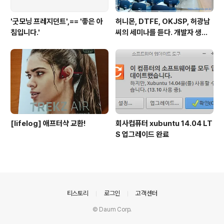
'굿모닝 프레지던트',== '좋은 아
허니몬, DTFE, OKJSP, 허광남
침입니다.'
씨의 세미나를 듣다. 개발자 생존
가이드. ^^
[lifelog] 애프터샥 교환!
회사컴퓨터 xubuntu 14.04 LT
S 업그레이드 완료
의안내
티스토리
로그인
고객센터
© Daum Corp.