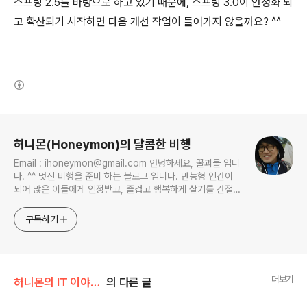
스프링 2.5를 바탕으로 하고 있기 때문에, 스프링 3.0이 안정화 되
고 확산되기 시작하면 다음 개선 작업이 들어가지 않을까요? ^^
(새창열림)
로그 정보
허니몬(Honeymon)의 달콤한 비행
Email : ihoneymon@gmail.com 안녕하세요, 꿀괴물 입니
다. ^^ 멋진 비행을 준비 하는 블로그 입니다. 만능형 인간이
되어 많은 이들에게 인정받고, 즐겁고 행복하게 살기를 간절히
원합니다!! 달콤살벌한 꿀괴물의 좌충우돌 파란만장한 여정을
지켜봐주세요!! ^^
구독하기
더보기
허니몬의 IT 이야기/프로그래머, '코드 엔지니어'
의 다른 글