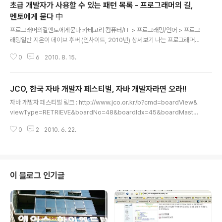
초급 개발자가 사용할 수 있는 패턴 목록 - 프로그래머의 길,
멘토에게 묻다 中
글 내용
프로그래머의길멘토에게묻다 카테고리 컴퓨터/IT > 프로그래밍/언어 > 프로그
래밍일반 지은이 데이브 후버 (인사이트, 2010년) 상세보기 나는 프로그래머의
길에 막 들어선 초보 개발자다. 그리고 나와 비슷한 처지의 많은 개발자들이 우
0
6
2010. 8. 15.
리나라에는 많다. 많은 이들이 방향을 잃고 고민하고 있다. 자신이 가야할 길이
어디인지 고민하고 있다. 이런 고민은, 자신의 방향을 제시해줄만한 멘토가 없
기 때문이기도 하고, 항상 이런저런 사고들이 터지는 우리나라의 IT현실과도 관
JCO, 한국 자바 개발자 페스티벌, 자바 개발자라면 오라!!
련이 깊다고 하겠다. 연일 계속되는 야근과 개발의 압박 속에서 자신을 계발하
글 내용
고 성장시킬 수 있는 여유를 가지지 못하기 때문일 것이다. 그런 쪽에서 본다면,
자바 개발자 페스티벌 링크 : http://www.jco.or.kr/b?cmd=boardView&
나는 조금은 여유롭게(혹은 과하게 여유롭게) 시작하는 개발자라고 할 수 있다.
viewType=RETRIEVE&boardNo=48&boardIdx=45&boardMaster
이 책은, 개발..
Id=board_notice
0
2
2010. 6. 22.
이 블로그 인기글