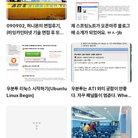
090902, 허니몬의 면접후기,
제 스프링노트가 오픈마루 블로그
㈜잉카인터넷 기술 면접 후 또한
에 소개가 되었어요. ㅠㅅ-)b
번 깨달음을 얻다. ㅡㅅ-)/ 레벨
업!!
우분투 리눅스 시작하기(Ubuntu
우분투는 ATI 와의 궁합이 안좋
Linux Begin)
다. 자꾸 패널들이 멈춘다. When
return screen after scree
n saver, gnome panel is st
op.