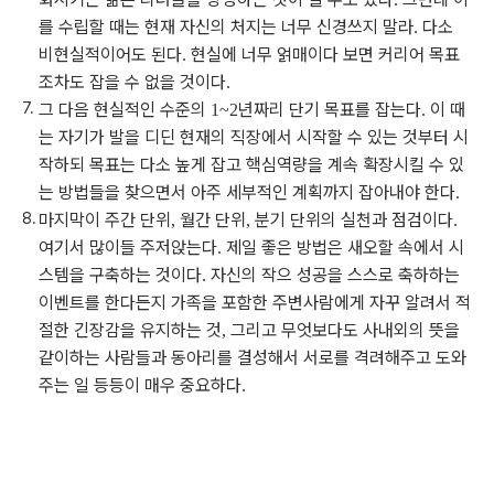
를 수립할 때는 현재 자신의 처지는 너무 신경쓰지 말라
다소
.
비현실적이어도 된다
현실에 너무 얽매이다 보면 커리어 목표
.
조차도 잡을 수 없을 것이다
.
그 다음 현실적인 수준의
년짜리 단기 목표를 잡는다
이 때
1~2
.
는 자기가 발을 디딘 현재의 직장에서 시작할 수 있는 것부터 시
작하되 목표는 다소 높게 잡고 핵심역량을 계속 확장시킬 수 있
는 방법들을 찾으면서 아주 세부적인 계획까지 잡아내야 한다
.
마지막이 주간 단위
월간 단위
분기 단위의 실천과 점검이다
,
,
.
여기서 많이들 주저앉는다
제일 좋은 방법은 새오할 속에서 시
.
스템을 구축하는 것이다
자신의 작으 성공을 스스로 축하하는
.
이벤트를 한다든지 가족을 포함한 주변사람에게 자꾸 알려서 적
절한 긴장감을 유지하는 것
그리고 무엇보다도 사내외의 뜻을
,
같이하는 사람들과 동아리를 결성해서 서로를 격려해주고 도와
주는 일 등등이 매우 중요하다
.
(새창열림)