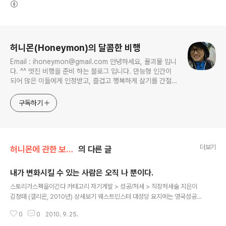
로그 정보
허니몬(Honeymon)의 달콤한 비행
Email : ihoneymon@gmail.com 안녕하세요, 꿀괴물 입니
다. ^^ 멋진 비행을 준비 하는 블로그 입니다. 만능형 인간이
되어 많은 이들에게 인정받고, 즐겁고 행복하게 살기를 간절히
원합니다!! 달콤살벌한 꿀괴물의 좌충우돌 파란만장한 여정을
지켜봐주세요!! ^^
구독하기
더보기
허니몬에 관한 보고서/허니몬의 드림성공노트
의 다른 글
내가 변화시킬 수 있는 사람은 오직 나 뿐이다.
글 내용
스토리가스펙을이긴다 카테고리 자기계발 > 성공/처세 > 직장처세술 지은이
김정태 (갤리온, 2010년) 상세보기 웨스트민스터 대성당 묘지에는 영국성공회
의 한 사제가 남긴 비문이 전해지고 있다. 내가 젊고 자유로워 상상력에 한계가
0
0
2010. 9. 25.
없을 때 나는 세상을 변화시키겠다는 꿈을 가졌었다. 좀 더 나이가 들고 지혜를