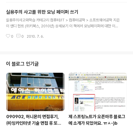
얻었을 때 나는 세상이 변하지 않으리라는 것을 알았다. 그래서 내 시야를 약간
좁혀 내가 살고 있는 나라를 변화시켜야겠다고 결심했다. 그러나 그것 역시 불
실용주의 사고를 위한 모닝 페이퍼 쓰기
가능한 일이었다. 황혼의 나이가 되었을 때 나는 마지막 시도로, 나와 가장 가까
글 내용
운 내 가족을 변화시키겠다고 마음을 정했다. 그러나 아무것도 달라지지 않았
실용주의사고와학습 카테고리 컴퓨터/IT > 컴퓨터공학 > 소프트웨어공학 지은
다. 이제 죽음을 맞이하기 위해 누운 자리에서 나는 문득 깨닫는다. 만일 내가 내
이 앤디 헌트 (위키북스, 2010년) 상세보기 이 책에서 모닝페이퍼에 대한 이야
자신을 먼저 변화..
기가 나온다. 매일 아침 아무것도!! 하기 전에 잠자리에서 뒤척거리면서 머리 속
0
0
2010. 7. 6.
에 처음 떠오르는 일을 적는 것이다. 나는... ㅡ_-);; 조금 의식적인 부분을 가미
하기 위해, 전날 밤에, 내일 아침에는 'OO를 주제로 글을 써야지.' 하면서 생각
을 하고 잠자리에 들었다가 깨어나면서 침대 곁에 놓아둔 노트에 끄적거리고 있
다. 책에서는 3페이지 이상을 써보라고 하지만, 지금의 글쓰기 실력으로는 도저
히 3페이지 이상을 쓸 능력은 없어보인다. 그래도 일주일이 조금 지난 현재에
이 블로그 인기글
들어서는 어느정도 편안하게 글을 써내려가고 있다는 뿌듯함을 느끼고 있다. 이
렇게 ..
090902, 허니몬의 면접후기,
제 스프링노트가 오픈마루 블로그
㈜잉카인터넷 기술 면접 후 또한
에 소개가 되었어요. ㅠㅅ-)b
번 깨달음을 얻다. ㅡㅅ-)/ 레벨