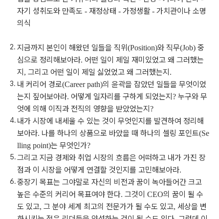
자기 성취도와 만족도
재정상태
가정생활
가치관이나 소명
-
-
-
의식
지금까지 본인이 해왔던 일들을 직위
와 직무
중
(Position)
(Job)
심으로 정리해보아라
어떤 일이 제일 재미있었고 왜 그러했는
.
지
그리고 어떤 일이 제일 싫었었고 왜 그러했는지
,
.
내 커리어 경로
의 윤곽을 잡았던 일들을 무엇이었
(Career path)
는지 짚어보아라
어떻게 일자리를 구하게 되었는지
누구와 무
.
?
엇에 의해 이직과 전직의 영향을 받았었는지
?
내가 시장에 내세울 수 있는 것이 무엇인지를 발견하여 정리해
보아라
나를 하나의 상품으로 바았을 때 하나의 셀링 포인트
.
(Se
는 무엇인가
lling point)
?
그리고 지금 경제와 취업 시장의 흐름은 어떠하고 내가 가진 장
점과 이 시장을 어떻게 연결할 것인지를 고민해보아라
.
중장기 목표는 그야말로 자신의 비전과 꿈이 녹아들어간 크고
높은 수준의 커리어 목표여야 한다
그것이
의 꿈이 될 수
.
CEO
도 있고
그 분야 세계 최고의 전문가가 될 수도 있고
세상을 변
,
,
화시키는 젊은 리더들을 양성하는 것이 될 수도 있다
그런데 이
.