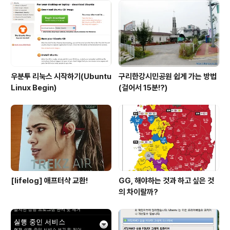
업!!
우분투 리눅스 시작하기(Ubuntu
구리한강시민공원 쉽게 가는 방법
Linux Begin)
(걸어서 15분!?)
[lifelog] 애프터샥 교환!
GG, 해야하는 것과 하고 싶은 것
의 차이랄까?