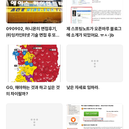
090902, 허니몬의 면접후기,
제 스프링노트가 오픈마루 블로그
㈜잉카인터넷 기술 면접 후 또한
에 소개가 되었어요. ㅠㅅ-)b
번 깨달음을 얻다. ㅡㅅ-)/ 레벨
업!!
GG, 해야하는 것과 하고 싶은 것
낮은 자세로 임하라.
의 차이랄까?