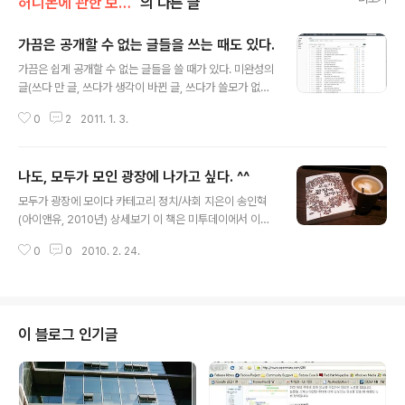
허니몬에 관한 보고서/허니몬의 취미생활
의 다른 글
가끔은 공개할 수 없는 글들을 쓰는 때도 있다.
글 내용
가끔은 쉽게 공개할 수 없는 글들을 쓸 때가 있다. 미완성의
글(쓰다 만 글, 쓰다가 생각이 바뀐 글, 쓰다가 쓸모가 없어
진 글...) 부끄러운 글 글을 드러냈을 때 부끄러울 것 같은
0
2
2011. 1. 3.
글 그 외에도 여러 이유로 공개하기 망설여지는 때가 있다.
하지만 중요한 것은 내가 글을 쓰는 것을 멈추지는 않을 것
이라는 걸까?
나도, 모두가 모인 광장에 나가고 싶다. ^^
글 내용
모두가 광장에 모이다 카테고리 정치/사회 지은이 송인혁
(아이앤유, 2010년) 상세보기 이 책은 미투데이에서 이벤
트를 통해 우연히 받게된 책이다. 책표지 안에는 저자 송인
0
0
2010. 2. 24.
혁님의 친필로 적어주신 글이 있다. 허니몬 님께 인연에 감
사드립니다. 세사으이 변화를 기쁜 마음으로 나눌 수 있어
서 얼마나 좋은지요. 소셜(?)의 공간에서 기다리고 있겠습
니다. 곧 뵈어요! - 2010. 2. 8. 송인혁 라고 적어서 친히
보내주셨습니다. 이 책은 '트위터(http://twitter.com)'라
이 블로그 인기글
고 하는 소셜 미디어(Social Media)가 구성한 소셜 네트
워크(Social Network)에 대해서 설명하고 있다. 저자 송
인혁, 이유진 외 한국 트위터 사용자들이 함께 지은 책이기
도 하다. 여기서 소셜(Social)이란 ..