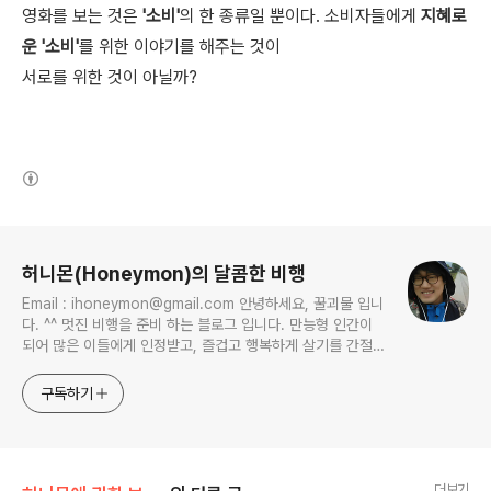
영화를 보는 것은
'소비'
의 한 종류일 뿐이다. 소비자들에게
지혜로
운 '소비'
를 위한 이야기를 해주는 것이
서로를 위한 것이 아닐까?
(새창열림)
로그 정보
허니몬(Honeymon)의 달콤한 비행
Email : ihoneymon@gmail.com 안녕하세요, 꿀괴물 입니
다. ^^ 멋진 비행을 준비 하는 블로그 입니다. 만능형 인간이
되어 많은 이들에게 인정받고, 즐겁고 행복하게 살기를 간절히
원합니다!! 달콤살벌한 꿀괴물의 좌충우돌 파란만장한 여정을
지켜봐주세요!! ^^
구독하기
더보기