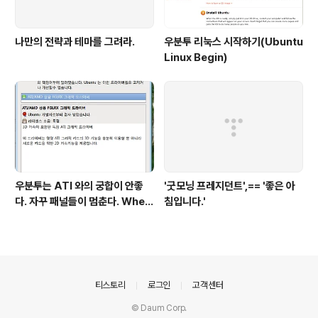
나만의 전략과 테마를 그려라.
우분투 리눅스 시작하기(Ubuntu
Linux Begin)
우분투는 ATI 와의 궁합이 안좋
'굿모닝 프레지던트',== '좋은 아
다. 자꾸 패널들이 멈춘다. When
침입니다.'
return screen after scree
n saver, gnome panel is st
op.
의안내
티스토리
로그인
고객센터
© Daum Corp.