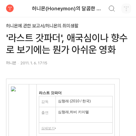
검색하기
허니몬(Honeymon)의 달콤한 비행
티스토리
허니몬에 관한 보고서/허니몬의 취미생활
'라스트 갓파더', 애국심이나 향수
로 보기에는 뭔가 아쉬운 영화
허니몬
2011. 1. 6. 17:15
라스트 갓파더
심형래 (2010 / 한국)
감독
심형래,하비 키이텔
출연
상세보기