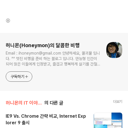
(새창열림)
로그 정보
허니몬(Honeymon)의 달콤한 비행
Email : ihoneymon@gmail.com 안녕하세요, 꿀괴물 입니
다. ^^ 멋진 비행을 준비 하는 블로그 입니다. 만능형 인간이
되어 많은 이들에게 인정받고, 즐겁고 행복하게 살기를 간절히
원합니다!! 달콤살벌한 꿀괴물의 좌충우돌 파란만장한 여정을
지켜봐주세요!! ^^
구독하기
더보기
허니몬의 IT 이야기/IT 트랜드
의 다른 글
IE9 Vs. Chrome 간략 비교, Internet Exp
lorer 9 출시
글 내용