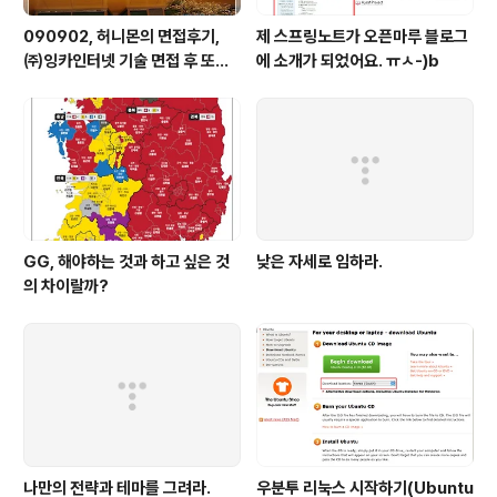
090902, 허니몬의 면접후기,
제 스프링노트가 오픈마루 블로그
㈜잉카인터넷 기술 면접 후 또한
에 소개가 되었어요. ㅠㅅ-)b
번 깨달음을 얻다. ㅡㅅ-)/ 레벨
업!!
GG, 해야하는 것과 하고 싶은 것
낮은 자세로 임하라.
의 차이랄까?
나만의 전략과 테마를 그려라.
우분투 리눅스 시작하기(Ubuntu