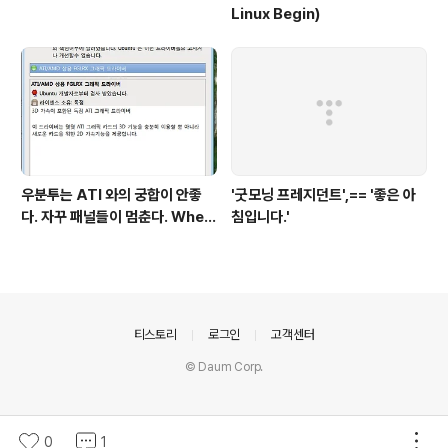
Linux Begin)
우분투는 ATI 와의 궁합이 안좋
'굿모닝 프레지던트',== '좋은 아
다. 자꾸 패널들이 멈춘다. When
침입니다.'
return screen after scree
n saver, gnome panel is st
op.
의안내
티스토리
로그인
고객센터
© Daum Corp.
0
1