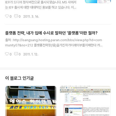
IE9가 드디어 정식버전으로 출시되었습니다. MS 사에서
는 IE9 출시에 대한 대대적인 홍보를 하고 있습니다. 이벤
트 사이트 URL : http://www.joinsmsn.com/ie9/ 꽤
0
0
2011. 3. 16.
상품에 신경을 쓰고 있는 것을 확인하실 수 있을 겁니다. ^
^; 노트북 줬으면 좋겠.... 주의사항!! Internet Explorer
9 은 Windows Vista, Windows 7, Windows Serve
플랫폼 전략, 내가 입에 수시로 말하던 '플랫폼'이란 뭘까?
r 2008급 사용자만 설치할 수 있습니다. Windows XP
글 내용
사용자는 안됩니다. Windows XP 사용자가 훨씬 많은
출처 : http://isangsang.hosting.paran.com/bbs/view.php?id=com
데...말이죠. 뭐 나름의 속사정이 있겠지만, 웹환경 개선을
munity07&no=212 플랫폼전략장(場)을가진자가미래의부를지배한다 카테
위해 IE6 쓰지 말라고 하는 것(IE 6 보이콧 운동, 다양한 사
고리 경제/경영 > 경영전략 > 경영전략일반 지은이 히라노 아쓰시 칼 (더숲, 20
이트에서 지원하고 있음)보다 조금 거북스러운 것은 사실
0
0
2011. 1. 12.
11년) 상세보기 성공하는 플랫폼 구축을 위한 전략은 다음의 9가지 단계로 구성
입니다..
된다. 1단계는 사업 도메인을 결정하는 일이다. 사회의 변화, 라이프스타일의 변
화라는 큰 흐름을 파악하여, 어떤 업계, 어떤 업종에서 어떤 가치를 제공할 것인
가를 결정해야 한다. 2단계는 타깃이 되는 그룹을 결정하는 일이다. 어떤 그룹
과 어떤 그룹을 연결하는 플랫폼을 만들 것인가에 대해 검토해야 한다. 어떤 점
이 블로그 인기글
을 특징으로 내세울 것인가는 매우 중요하다. 3단계는 플랫폼..