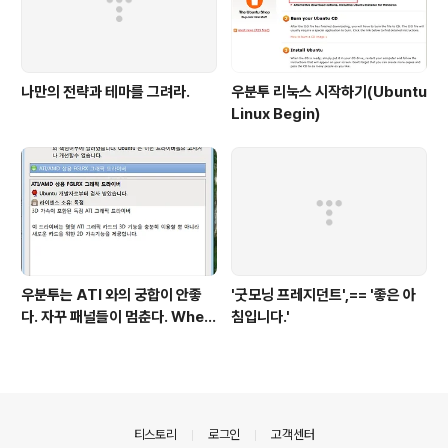
나만의 전략과 테마를 그려라.
우분투 리눅스 시작하기(Ubuntu
Linux Begin)
우분투는 ATI 와의 궁합이 안좋
'굿모닝 프레지던트',== '좋은 아
다. 자꾸 패널들이 멈춘다. When
침입니다.'
return screen after scree
n saver, gnome panel is st
op.
의안내
티스토리
로그인
고객센터