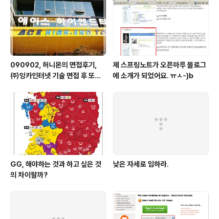
확인하는 다나와에서는 가격이 싸네 비싸네, 경쟁상대라고
할 수 있는 Intel u5700 CPU를 쓴 제품들과 비교를 하는
이들도 있다. 물론 ..
090902, 허니몬의 면접후기,
제 스프링노트가 오픈마루 블로그
㈜잉카인터넷 기술 면접 후 또한
에 소개가 되었어요. ㅠㅅ-)b
번 깨달음을 얻다. ㅡㅅ-)/ 레벨
업!!
GG, 해야하는 것과 하고 싶은 것
낮은 자세로 임하라.
의 차이랄까?