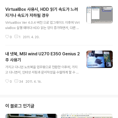
VirtualBox 사용시, HDD 읽기 속도가 느려
지거나 속도가 저하될 경우
글 내용
VirtualBox Ver 4.0.4 버전 으로 업그레이드 이후에 Virt
ulaBox 실행 때마다 HDD 읽는 양이 증가하면서, 다른 프
로그램들의 실행속도가 저하되는 증상이 나타났다. 불필요
0
1
2011. 4. 20.
한 프로그램들을 닫아보고 우분투 업데이트도 해보고 했지
만, 똑같은 증상이 나타나서 VMware로 갈아탈까 고민하
고 있었다. 갈아탈 결심을 하고, 마지막으로 설정을 뒤적이
내 넷북, MSI wind U270 E350 Genius 2
다가, '저장소 > 속성' 항목에서 눈에 띄는 녀석이 있었다.
호스트 I/O 캐시?왠지 이 녀석이, VirtualBox의 실행속도
주 사용기
글 내용
를 떨어뜨리는 녀석이 아닐까라는 생각에 설정을 해제하고
가지고 다니던 노트북을 업무용으로 전환한 이후에, 가지
실행했다. 실행시 심각한 장애를 발생할 수 있다는 '경고
고 다니면서, 인터넷 서핑과 문서작성을 수월하게 할 수 있
창'을 띄웠지만, '하다가 안되면 지우면 되니까' 라는 생각
는 것을 찾아 다녔다. 그러다가 새로운 하드웨어 플랫폼(A
으로 계속 진행한다. 가상머신이 뜨는 것을 확인해보니, ..
0
34
2011. 4. 16.
PU : CPU와 GPU가 합쳐짐) 자카테를 기반으로 하는 넷
북이 MSI에서 출시된다는 정보를 얻고 바로 구매했다. 처
음 구매할 때의 가격은 57만원이었지만, 초반에 거품이 있
는 가격이라는 사람들의 판단처럼, 가격이 5만원까지 빠진
것으로 알려져 있다. 조금 아깝기는 하지만, 별다른 불만없
이 블로그 인기글
이 사용하고 있으므로 별다른 욕심은 없다. 하드웨어 스펙
으로만 보면 저렴하게 구매했다고 생각한다. 제품 정보를