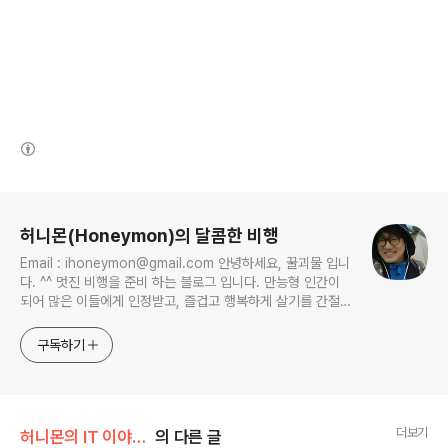
(새창열림)
로그 정보
허니몬(Honeymon)의 달콤한 비행
Email : ihoneymon@gmail.com 안녕하세요, 꿀괴물 입니
다. ^^ 멋진 비행을 준비 하는 블로그 입니다. 만능형 인간이
되어 많은 이들에게 인정받고, 즐겁고 행복하게 살기를 간절히
원합니다!! 달콤살벌한 꿀괴물의 좌충우돌 파란만장한 여정을
지켜봐주세요!! ^^
구독하기
더보기
허니몬의 IT 이야기/리눅스 이야기, 우분투
의 다른 글