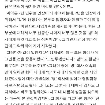
금은 연락이 끊겨버린 녀석도 있다
.
에휴
...
계약은
2
년 단위로 연장이 되어야 하는데
, 2
년을 연장하기
위해서 ‘갑’에 해당하는 본부측 담당자와 원활한 관계를 유
지하면서 이런저런 사업계획을 제시했어야하는데
,
형은 그
부분에 대해서 너무 신중한 나머지 너무 많은 것을 ‘병’ 회
사에게 빼앗기고 있는 상황이었다
.
그러면서 점점 형과의
관계도 악화되어 가기 시작했다
.
그러다가 같이 일한지
1
년
11
개월이 되는 즈음 형이 내게
그만둘 것을 종용해왔다
. ‘
그만두겠습니다
.’
말하고 한달의
의무적인 근무를 해주었다.
그러던 중에 ‘병’ 회사 소속의
같이 일하던 형이 나에게 ‘병’ 회사에서 일해볼 것을 제안
해왔다
.
형에 대한 반발심에 ‘병’ 회사에 찾아가 영업담당
자분과 면접도 봤다
.
그리고는 그 회사에 대해서 입사도 그
자리에서 바로 결정되었다
.
나도 내 나름의 살길을 찾으려
는 마음에 본 면접이었지만
,
그 회사로 가고나면 형과의 관
계가 악화될 걸 고심하면서 ‘입사제안’을 거절했다
.
그런