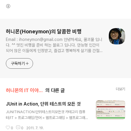
(새창열림)
로그 정보
허니몬(Honeymon)의 달콤한 비행
Email : ihoneymon@gmail.com 안녕하세요, 꿀괴물 입니
다. ^^ 멋진 비행을 준비 하는 블로그 입니다. 만능형 인간이
되어 많은 이들에게 인정받고, 즐겁고 행복하게 살기를 간절히
원합니다!! 달콤살벌한 꿀괴물의 좌충우돌 파란만장한 여정을
지켜봐주세요!! ^^
구독하기
더보기
허니몬의 IT 이야기/프로그래머, '코드 엔지니어'
의 다른 글
JUnit in Action, 단위 테스트의 모든 것
글 내용
JUNITINACTION:단위테스트의모든것 카테고리 컴퓨
터/IT > 프로그래밍/언어 > 웹프로그래밍 > 웹프로그래밍
일반 지은이 피터 타치브 (인사이트, 2011년) 상세보기 회
0
0
2011. 7. 19.
사에 읽을만한 책으로 굴러들어온(?) 녀석이 있어서, 낼름