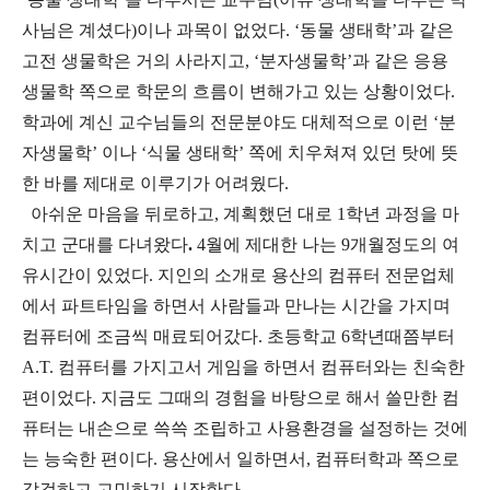
사님은 계셨다)이나 과목이 없었다
. ‘
동물 생태학’과 같은
고전 생물학은 거의 사라지고
, ‘
분자생물학’과 같은 응용
생물학 쪽으로 학문의 흐름이 변해가고 있는 상황이었다
.
학과에 계신 교수님들의 전문분야도 대체적으로 이런 ‘분
자생물학’ 이나 ‘식물 생태학’ 쪽에 치우쳐져 있던 탓에 뜻
한 바를 제대로 이루기가 어려웠다
.
아쉬운 마음을 뒤로하고
,
계획했던 대로
1
학년 과정을 마
치고 군대를 다녀왔다
.
4
월에 제대한 나는
9
개월정도의 여
유시간이 있었다
.
지인의 소개로 용산의 컴퓨터 전문업체
에서 파트타임을 하면서 사람들과 만나는 시간을 가지며
컴퓨터에 조금씩 매료되어갔다
.
초등학교
6
학년때쯤부터
A.T.
컴퓨터를 가지고서 게임을 하면서 컴퓨터와는 친숙한
편이었다
.
지금도 그때의 경험을 바탕으로 해서 쓸만한 컴
퓨터는 내손으로 쓱쓱 조립하고 사용환경을 설정하는 것에
는 능숙한 편이다
.
용산에서 일하면서
,
컴퓨터학과 쪽으로
갈걸하고 고민하기 시작한다
.