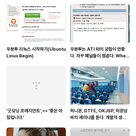
번 깨달음을 얻다. ㅡㅅ-)/ 레벨
업!!
우분투 리눅스 시작하기(Ubuntu
우분투는 ATI 와의 궁합이 안좋
Linux Begin)
다. 자꾸 패널들이 멈춘다. When
return screen after scree
n saver, gnome panel is st
op.
'굿모닝 프레지던트',== '좋은 아
허니몬, DTFE, OKJSP, 허광남
침입니다.'
씨의 세미나를 듣다. 개발자 생존
가이드. ^^