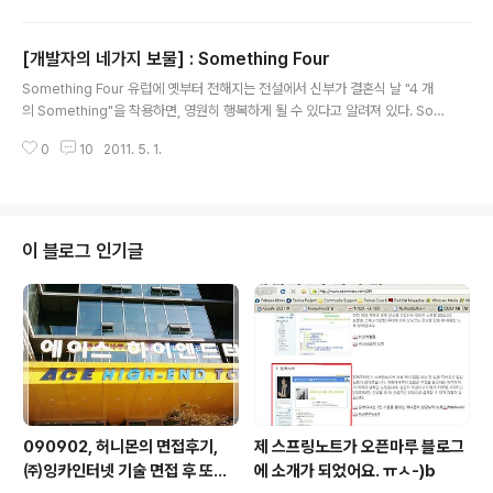
집어들고 읽은지 2주가 되어간다. 출퇴근길에 쭈욱 훑어읽
은지는 1주일(...)쯤 되어서 내용이 잘 기억나지 않을 즈음,
[개발자의 네가지 보물] : Something Four
이렇게 반의무감을 부여하면서 독후감을 쓰기 시작한다.
글 내용
이 책의 모든 내용을 제대로 이해하기에는 턱없이 부족한
Something Four 유럽​​에 옛부터 전해지는 전설에서 신부가 결혼식 날 "4 개
내공의 소유자이다보니 글을 쓰는 부분에서 많은 부족함이
의 Something"을 착용하면, 영원히 행복하게 될 수 있다고 알려져 있다. So
드러나겠지만, 시도하지 않는 것보다는 나으니까 이렇게
mething Blue 블루는 명료의 상징이며 행복의 색. 파란색을 살짝 눈에 띄지
글을 써본다. 테스트를 해야하는 상황 속에서, 다양한 테스
0
10
2011. 5. 1.
않는 곳에 붙이는 것으로, 행복이 찾아온다고 알려져 있다. Something New
트 기법들 속에서 적절한 테스트를 선정하여 수행하는 것
날마다 행복하길 바라며 새것을 하나하나 장만하면서 행복한 결혼 생활을 보낼
은 어렵다.오늘 퇴근길에 전철..
수있는 것으로 알려져 있다. Something Old 어머니와 할머니에게서 물려받
은 보석 및 액세서리를 착용하면 조상 (가족) 과 연결된 평화로운 가정이 된다고
알려져 있다. Something Borrowed 행복한 결혼생활을 하고 있는 이들에게
이 블로그 인기글
서 빌린 것을 가지고 결혼하게되면, 행복하게 살게된다..
090902, 허니몬의 면접후기,
제 스프링노트가 오픈마루 블로그
㈜잉카인터넷 기술 면접 후 또한
에 소개가 되었어요. ㅠㅅ-)b