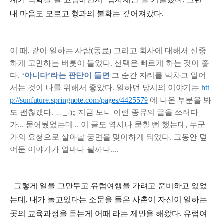
내 마음도 모르고 형과의 불화는 깊어져갔다
.
이 때
,
같이 일하는 사람
(
동료
)
그리고 회사에 대해서 신중
하게 고민하는 버릇
이 들었다
.
선택은 빠르게 하는 것이 좋
다
.
‘
아니다’라는 판단이 들
면
그 순간 자리를 박차고 일어
서는 것이 나를 위해서 좋았다
.
일하던 당시의 이야기는
htt
p://sunfuture.springnote.com/pages/4425579
에 나온 부분을 봐
도 괜찮겠다
.
ㅡ
_-);;
지금 보니 이런 종류의 글을 쓰려다
가
...
묻어뒀었는데
...
이 글도 역시나 묻힐 뻔 했는데
,
누군
가의 요청으로 살아날 궁면을 맞이하게 되었다. 그동안 덮
어둔 이야기가 얼마나 될까나...
.
그렇게 일을 그만두고 유럽여행을 가려고 준비하고 있었
는데
,
내가 놀고있다는 소문을 들은 사촌이 자신이 일하는
곳의 교육과정을 듣는게 어때 라는 제안을 해왔다
.
유럽여