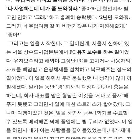
‘
나 사업하는데 네가 좀 도와줘라
.’
좋아하던 형인지라 별
고민 안하고
‘그래
.’
하고 흥쾌히 승락했다
.
‘2
년만 도와줘
.
그러면 너 유럽여행 갈 때 비행기값은 내가 지원해줄게
.’
‘
좋아
!’
그리고는 일을 시작한다
.
그 일이란게
,
서울시 산하에 있
는 서울 상수도사업본부에서
PC
유지보수를 하는 일
이었
다
.
유지보수라고 해봐야 고장난
PC
를 고치거나 사용자의
자료를 백업받고 운영체제를 설치하고 복구해주는 정도의
일이었다
.
이 일을 하면서 두리둥실했던 내 성격이 많이 까
칠해졌다
.
일하는 동안 ‘병’ 회사의 과장과 번번히 충돌을
하는데
,
회사 대표를 맡은 형님은 이것을 ‘제대로 중재’해
주지 못했고 그러면서 일에 대한 스트레스가 쌓여갔다
.
그
나마 다행이었던 것은
,
일을 하면서 남은
1
학기를 수료할
수 있도록 베려해준 덕에 졸업에는 별 무리가 없었다
.
이 일
을 하면서 내가 아는 사람들을 끌어들였었는데
,
내가 제대
로 챙겨주지 못하여 지금도 미안한 마음을 가지고 있다
.
지