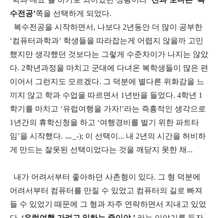
수전공’
쪽을 선택하게 되었다
.
복수전공을 시작하면서
,
나보다
2
년동안 더 많이 공부한
‘컴퓨터과학과’ 학생들을 따라잡는게 어렵지 않을까 고민
했지만 생각했던 것보다는 그렇게 수준차이가 나지는 않았
다
. 2
학년과정을 마치고 군대에 다녀온 복학생들이 많은 편
이어서 그런지도 모르겠다
.
그 덕분에 별다른 위화감을 느
끼지 않고 학과 수업을 따르면서
1
년반을 들었다
. 4
학년
1
학기를 마치고 ‘유럽여행을 가자
!’
라는 즉흥적인 생각으로
1
년간의 휴학신청을 하고 ‘여행경비를 벌기 위한 파트타
임’을 시작했다
.
ㅡ
_-);
이 선택이
...
내
2
년의 시간을 허비하
게 만드는 잘못된 선택이었다는 것을 깨닫지 못한 채
...
내가 어려서부터 좋아하던 사촌형이 있다
.
그 형 덕분에
어려서부터 컴퓨터를 만질 수 있었고 컴퓨터의 길로 빠져
들 수 있었기 때문에 그 형과 자주 연락하면서 지내고 있었
다
.
‘
유럽여행 가려고 일하는 중이야
.’
라는 이야기를 듣자
,