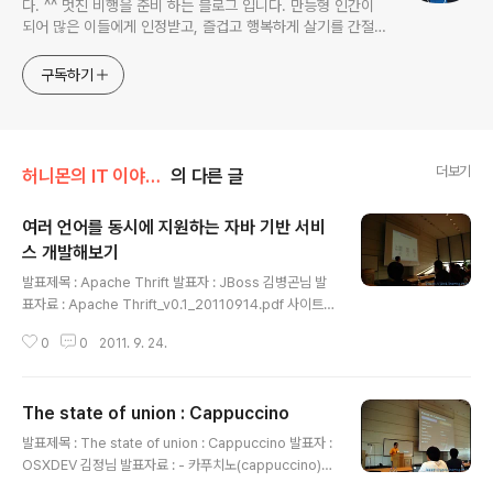
다. ^^ 멋진 비행을 준비 하는 블로그 입니다. 만능형 인간이
되어 많은 이들에게 인정받고, 즐겁고 행복하게 살기를 간절히
원합니다!! 달콤살벌한 꿀괴물의 좌충우돌 파란만장한 여정을
지켜봐주세요!! ^^
구독하기
더보기
허니몬의 IT 이야기/프로그래머, '코드 엔지니어'
의 다른 글
여러 언어를 동시에 지원하는 자바 기반 서비
스 개발해보기
글 내용
발표제목 : Apache Thrift 발표자 : JBoss 김병곤님 발
표자료 : Apache Thrift_v0.1_20110914.pdf 사이트 :
http://thrift.apache.org/ 여러 언어를 기반으로 하는 자
0
0
2011. 9. 24.
바 기반 서비스 개발하기 - 김병곤 JBoss IT System Ev
olution Hardware platform -> SLA platform -> H
A model -> Scaling Model -> SW & Deploy Mod
The state of union : Cappuccino
el -> Service Model Cloud Model : 장비도 싸고, 필
글 내용
요에 따라서 리소스 등을 추가할 수 있게 되었다. 현대 IT S
발표제목 : The state of union : Cappuccino 발표자 :
ystem이 요구하는 속성 많아!! 아주 많아. Mission - 이
OSXDEV 김정님 발표자료 : - 카푸치노(cappuccino)
기종의 다양한 언어를 지원할 방법은 없을까? - 서비스..
사이트 : http://cappuccino.org/ - 오브젝티브-제이(O