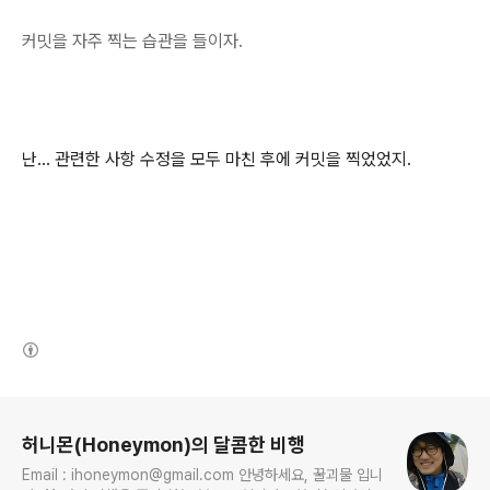
커밋을 자주 찍는 습관을 들이자.
난... 관련한 사항 수정을 모두 마친 후에 커밋을 찍었었지.
(새창열림)
로그 정보
허니몬(Honeymon)의 달콤한 비행
Email : ihoneymon@gmail.com 안녕하세요, 꿀괴물 입니