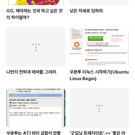
GG, 해야하는 것과 하고 싶은 것
낮은 자세로 임하라.
의 차이랄까?
나만의 전략과 테마를 그려라.
우분투 리눅스 시작하기(Ubuntu
Linux Begin)
우분투는 ATI 와의 궁합이 안좋
'굿모닝 프레지던트',== '좋은 아