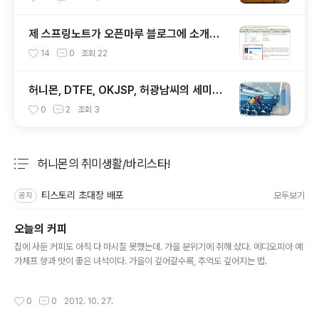
ㅅ-)/ 레벨업!!
제 스프링노트가 오픈마루 블로그에 소개가
되었어요. ㅠㅅ-)b
14
0
조회
22
허니몬, DTFE, OKJSP, 허광남씨의 세미나
를 듣다. 개발자 생존 가이드. ^^
0
2
조회
3
허니몬의 취미생활/바리스타!
분류 전체보기
주요 글 목록
티스토리 초대장 배포
모두보기
공지
오늘의 커피
글 내용
집에 사둔 커피도 아직 다 마시질 못했는데. 가을 분위기에 취해 샀다. 에디오피아 예
가체프 향과 맛이 좋은 녀석이다. 가을이 깊어갈수록, 추억도 깊어지는 법.
작성시간
0
0
2012. 10. 27.