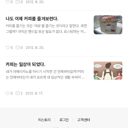
0
0
2012. 8. 20.
나도 이제 커피를 즐겨보련다.
글 내용
커피를 즐기는 것은 '여유'를 즐기는 것이라고 말한다. 과연
그럴까? 아직은 핸드밀 등은 필요가 없다. 로스팅하는 커피
숍에서 커피살 때 갈면 되니까. 조금씩 갈아마시면 된다. 다
양한 커피를 즐겨보자.
작성시간
0
0
2012. 8. 20.
커피는 일상이 되었다.
글 내용
내가 아메리카노를 마시기 시작한 건 언제부터일까?커피
는 언제부터인가 내가 모르게 내 일상적인 생활 속에서 즐
기는 음료가 되었다. 여름이면 아이스 아메리카노, 겨울이
면 따뜻한 아메리카노, 울적하거나 뭔가 꿀꿀한 날이면 카
작성시간
0
2
2012. 8. 17.
라멜 마끼아또 등의 달달한 커피음료를 즐기게 되었다. Co
ffee Time. 커피숍에 앉아서 느긋하게 커피를 즐기는 여
유를 느낄 수 있기 때문이 아니었을까? 약속 장소에 일찍
도착해서 기다려야하는 상황 속에서 조용히 앉아서 커피를
즐기며 사람들의 모습을 찬찬히 살펴볼 수 있는 여유를 즐
의안내
티스토리
로그인
고객센터
길 수 있다. 그게 커피를 좋아하게 된 계기가 아닐까? 웹툰