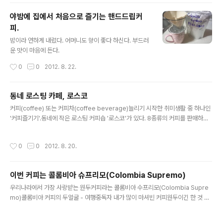
야밤에 집에서 처음으로 즐기는 핸드드립커
피.
글 내용
밤이라 연하게 내렸다. 어머니도 향이 좋다 하신다. 부드러
운 맛이 마음에 든다.
작성시간
0
0
2012. 8. 22.
동네 로스팅 카페, 로스코
글 내용
커피(coffee) 또는 커피차(coffee beverage)늘리기 시작한 취미생활 중 하나인
'커피즐기기'.동네에 작은 로스팅 커피숍 '로스코'가 있다. 8종류의 커피를 판매하는
데, 오늘은 콜롬비아 수프리모(Colombia Supremo)를 샀다. "풍부한 신맛과 부드
러운 맛, 그리고 향기로움"으로 표현하는 커피란다. 우리나라 사람들이 제일 즐기는
작성시간
0
0
2012. 8. 20.
커피 원두라고도 한다. 그러고보니 커피믹스로도 수프리모 커피를 내놓기는 했었지.
커피를 샀는데... 서비스로 준 아메리카노 때문에 오늘은 그 향과 맞을 즐기기가 어렵
구나. 잇힝.예가체프를 처음 마셔보려 했는데 없다.
이번 커피는 콜롬비아 슈프리모(Colombia Supremo)
글 내용
우리나라에서 가장 사랑받는 원두커피라는 콜롬비아 수프리모(Colombia Supre
mo)콜롬비아 커피의 두얼굴 - 여행중독자 내가 많이 마셔빈 커피원두이긴 한 것 같
은데... 딱히 그 맛이 구분가지는 않아.
작성시간