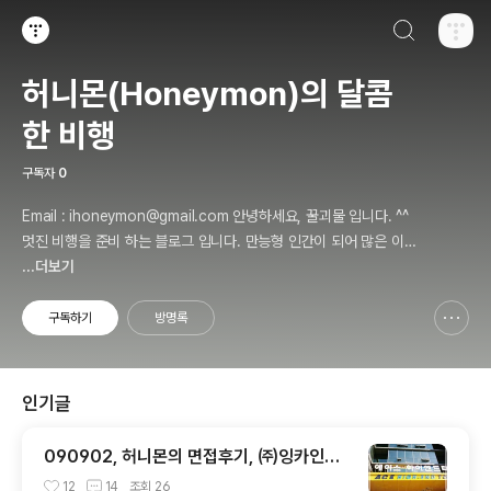
검색하기
티스토리
허니몬(Honeymon)의 달콤
한 비행
구독자
0
Email : ihoneymon@gmail.com 안녕하세요, 꿀괴물 입니다. ^^
멋진 비행을 준비 하는 블로그 입니다. 만능형 인간이 되어 많은 이들
에게 인정받고, 즐겁고 행복하게 살기를 간절히 원합니다!! 달콤살벌
...더보기
한 꿀괴물의 좌충우돌 파란만장한 여정을 지켜봐주세요!! ^^
구독하기
방명록
신고하기 레이어
열기
인기글
090902, 허니몬의 면접후기, ㈜잉카인터
넷 기술 면접 후 또한번 깨달음을 얻다. ㅡ
12
14
조회
26