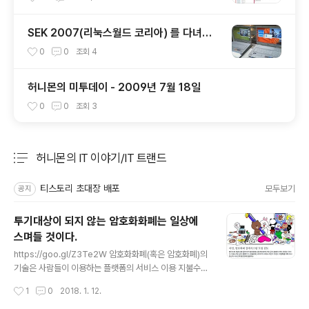
SEK 2007(리눅스월드 코리아) 를 다녀와
서
0
0
조회
4
허니몬의 미투데이 - 2009년 7월 18일
0
0
조회
3
허니몬의 IT 이야기/IT 트랜드
분류 전체보기
주요 글 목록
티스토리 초대장 배포
모두보기
공지
투기대상이 되지 않는 암호화화폐는 일상에
스며들 것이다.
글 내용
https://goo.gl/Z3Te2W 암호화화폐(혹은 암호화폐)의
기술은 사람들이 이용하는 플랫폼의 서비스 이용 지불수단
으로 활용될 것이다. @_@);; 지금의 채굴방식도 변할거
작성시간
1
0
2018. 1. 12.
고... 채굴은 플랫폼 제공자가 자체적으로 알아서 하면서 관