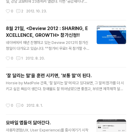
일, 강남 교보타워 23층에서 열렸다. 이번 '공감세미나'의
주제는 '자바 라이프, 자바 스타일'이었다. 자바의 탄생에서
작성시간
0
2
2012. 10. 23.
시작해서 자바가 가지고 있는 장점을 통해 자바라는 언어
를 한줄로 정의해보고, 자바라는 프로그래밍 언어와 함께
지내온 세월을 되짚어보고, 현재 사용하고 있는 자바를 보
8월 21일, <Deview 2012 : SHARING, E
다 효율적으로 분석하고 활용할수 있는 방법을 배워보았
XCELLENCE, GROWTH> 참가신청!!
다. 마지막에는 '토비의 스프링3' 낭독회(솔직히 ... 이런 느
글 내용
낌이었다)로 정리가 되었다. 마지막 부분에서는 아쉬운 부
네이버에서 매년 진행하고 있는 Deview 2012의 참가신
분들이 많았다. 그렇다고 딱히 내가 뭐라고 할 수 있는 부분
청일이 다가오고 있습니다. ^^참가비 무료!! 꼭 참가할 수
은 아니다(그러면서 뭐라고 하고 있는 이 몹쓸 행태, 나중에
있는 분들만 신청했으면 합니다. 무료라고 해서 신청해놓
작성시간
0
1
2012. 8. 20.
내가 발표를 하면 어떤 소리를 듣게 될기 걱정이 앞선다).
고 참석하지 안하는 분들이 많으면, 그만큼 참석하고 싶은
이번 '공감세미나'..
사람들의 기회가 날아가게 되니까요.Deview 사이트 : htt
p://deview.kr/2012/xe/index.php?mid=main - htt
'잘 달리는 말'을 훈련 시키면, '보통 말'이 된다.
p://deview.naver.com 으로도 접근 가능!참가신청 페
글 내용
Horsie by MadPole 간혹, '잘 달리는 말'에 타고 있다보면, 그 말에 뭔가를 더 시
이지 : http://deview.kr/2012/xe/index.php?mid=R
키고 싶은 욕심이 생긴다. 장애물도 잘 뛰어넘었으면 좋겠고, 부르면 제깍제깍 달려
egistration IT 개발기술 트렌드를 이끄는 기술들에 대한
와서 대기했으면 좋겠고, 안부르면 가만히 대기하는 장기를 갖추길 바라며 훈련을 시
좋은 발표들이 많아서 가능한한 참가하고 싶은 컨퍼런스이
킨다. 그 훈련을 하다보면 말은 '잘 달리는' 특성을 잃어버리게 된다. 그리고는 이도저
기도 합니다. 상단 메뉴 [프로그램]을 선택하면 아래의 페
작성시간
0
0
2012. 8. 1.
도 아닌 '보통 말'로 변한다. 어느 모바일 서비스 업체에서 개발견적을 내달라며 보내
이지가 나오는..
온 어느 기획을 보면서 들었던 생각. El Palomo de Syl by Eduardo Amorim 그
사람들은 그걸 사용하는 '고객'의 입장에서 기획을 하는 것이 아니라, '판매'를 하는
모바일 앱들이 닮아간다.
자신들의 입장에서 기획을 한다. 그런 기획은 흔한말로 '존망'으로 가는 지름길이라
글 내용
는 걸 알랑가 ..
사용자경험(UX, User Experience)를 중시여기기 시작