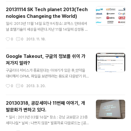
리하고 암호화 화폐에 대해서 환율만 보장해주며 환전을
관리하면 그 활용도는 무궁무진하다고 생각하다. 와우 복
20131114 SK Tech planet 2013(Tech
귀를 할까 생각하는 중에,게임속 골드를 시세에 따라 원화
nologies Changeing the World)
로 사고파는 풍경게임속 골드를 지불하여 게임이용권 결제
글 내용
경매를 통해서 시세가 결정 아이템거래사이트(거래소): 와
일시: 2013년 11월 14일 오전 9시장소: 코엑스 인터네셔
우 골드를 팔아서 다른 게임 골드구매 암호화화폐를 바라
널 호텔기술이 세상을 바꾼다.지난 11월 14일에 삼성동 코
보는 사람들도 이런 모습을 꿈꾸지 않을까? 현실의 재화가
엑스 인터콘티넨탈 호텔 하모니볼룸에서 테크플래닛Tech
작성시간
0
0
2013. 11. 18.
게임속 재화와 이어지는 수순은... 이미 익숙하다. 기본골자
Planet 2013(http://techplanet.skplanet.com/)이
는, P.S.1. 괜히 국내자금..
열렸다. 2번째로 열리는 이번 행사는 SK Planet에서 주관
하는 기술컨퍼런스로서 ‘해외 최신 기술트렌드’의 흐름을
Google Takeout, 구글의 정보를 쉬이 가
살펴볼 수 있는 컨퍼런스로 자리잡아가고 있다. 올해 201
져가지 말라?
3년의 주제는 ‘빅데이터Big Data’였다. 세계적으로 높은
글 내용
기술력을 보유하고 있는 다양한 기업들이 참여하여 빅데이
구글리더 서비스가 종료된다는 이야기가 있은 후,만약을
터에 대한 그들의 노하우를 전달해주었다. Keynote spe
대비해서 OPML 파일을 보관하려는 용도로 다운받기 위
aker발표자: 서진우 CEO온라인과 오프라인의 결합과거 i
해 구글리더에서 '가져오기/내보내기'를 선택했다.'정보 내
작성시간
0
0
2013. 3. 20.
n the past, Commerce기술의..
보내기'라는 항목이 언제 생겼는지는 모르겠는데, 일단 클
릭해본다.'Takeout 을 통해서 내 데이터를 다운로드해
라.'라는 건데... 뭔소릴까? 가보니, 구글에서 사용한 서비스
20130318, 공감세미나 11번째 이야기, 개
들과 관련된 서비스 항목들을 확인할 수 있다. ㅡ_-)> 흐
발문화가 변하고 있다.
음...구글리더 OPML 파일을 다운로드 받으려고 '리더'를
글 내용
선택한 후 [보관함 만들기]를 클릭한다. 이 화면에서 서비
* 일시 : 2013년 03월 16일* 장소 : 강남 교보문고 23층
스를 선택하고 [보관함 만들기]를 선택하지 않고 [다운로
세미나실* 날씨 : 나쁘지 않음* 발표자료 다운로드는 [공
드]만 눌러서는 아무런 파일도 찾을 수가 없다. [보관함 만
감세미나 페이스북 페이지](https://www.facebook.co
작성시간