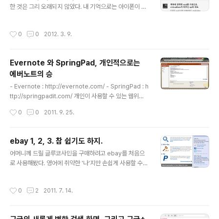
한 것은 그리 오래되지 않았다. 내 기억으로는 아이폰이 국
내에 출시되기 시작하면서 폭발적으로 사용하기 시작한 것
같다. 스마트폰이 아닌 아이폰이 그 안에 담고 있는 '터치
작성시간
0
0
2012. 3. 9.
조작 경험'의 높은 완성도에 반한 마케터와 기획자들에 의
해 UX라는 그럴싸한 명함을 달고 사람들 사이에서 집중받
기 시작한 것이다. "사람은 닮아간다." 특히나 요즘과 같이
Evernote 와 SpringPad, 개인적으로는
대량 생산과 빠른 통신, 정보전달을 통해 남들이 하는 것에
에버노트의 승
대한 따라하기(이것도 일종의 '사용자 경험')를 하면서 비
글 내용
슷비슷한 모습을 하고 있다. 이런 추세는 개발자들이 만들
- Evernote : http://evernote.com/ - SpringPad : h
어내는 앱에서도 그런 경향이 여실히 드러난다. 누군가가
ttp://springpadit.com/ 개인이 사용할 수 있는 웹위키
오랜 혹은 순간을 통해 자신의 앱에 적용한 기능들 중 "와
노트로 그 전까지는 스프링노트(http://sunfuture.sprin
작성시간
0
0
2011. 9. 25.
우!"하며 감탄할만한..
gnote.com/)를 사용해왔다. 스프링노트에서 글을 작성
해서 블로그와 연동하여 글을 보내기도 했었다. 지금도 그
런 용도로 사용하기에 이만한 노트가 없다. 다만 문제라고
ebay 1, 2, 3. 참 쉽기도 하지.
한다면, NC소프트에서 오픈마루의 입지가 약해지면서 서
글 내용
어머니께 드릴 글루코사민을 구매하려고 ebay를 처음으
비스 지원이 굉장히 불안정해졌다는 것이다. 웹2.0 시대에
로 사용해봤다. 영어에 취약한 '나'지만 손쉽게 사용할 수
맞춰서 기세좋게 오픈마루 스튜디오를 설립하고 NC소프
있었다. VISA 등의 국제거래가 되는 신용카드만 있으면 얼
트의 게임서비스들과 연계해봄직한 웹서비스들을 내놓았
마든지 결제가 가능하고, 굳이 ActiveX 설치나 공인인증
지만, 우리나라에서 성공한 웹2.0 세대는 극히 드물다. 그
작성시간
0
2
2011. 7. 14.
서 따위의 거추장스런 보안시스템을 설치할 필요도 없었
드문 무리에 오픈마루는 끼지 못했다. ..
다. 그림에서 보듯 1. 검색하고 2. 마음에 드는 물건을 찾으
면 경매에 참여하거나 구매하고 3. 결제는 paypal을 통해