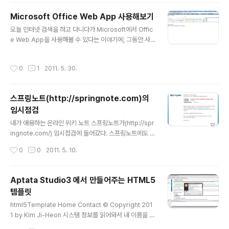
폰 앱 - PC버전 앱 - 웹 페이지]를 아우리는 다양한 환경
Microsoft Office Web App 사용해보기
속에서 대화를 유지해나갈 수 있다는 의미입니다. 그야말
글 내용
로 사람과 사람의 대화가 시간과 공간을 넘어서 이어지게
오늘 인터넷 검색을 하고 다니다가 Microsoft에서 Offic
된다는 것을 의미하며, 그것은 SNS 메신저로서 입지가 단
e Web App을 사용해볼 수 있다는 이야기에, 그동안 사
단히 다집니다. 한편으로는 다음ID와 비밀번호를 아는 것
용 안하던 LiveIn에 가입하고 들어가 봤다. 처음 사용자는
만으로도, 누군가의 개인적인 대화(마이피플은 일반 SNS
MS의 Live In 에 가입해야한다. 사용법 : http://office.m
작성시간
0
1
2011. 5. 30.
와는 달리, 개..
icrosoft.com/ko-kr/web-apps-help/HA1012318
89.aspx?CTT=5&origin=HA101785172 화면 구성
은 기존의 MS OFFICE 2007의 리본UI를 그대로 유지하
스프링노트(http://springnote.com)의
고 있어서 마우스를 많이 사용해야한다는 단점이 있다. 기
임시점검
본적인 단축키들, 굵게쓰기(Ctrl+B), 밑줄쓰기(Ctrl+U)
글 내용
등은 기본적인 키로 먹히지만, 이런 단축키에 대한 설명을
내가 애용하는 온라인 위키 노트 스프링노트가(http://spr
직접볼 수 없다는 것이 불편한 점이라고 할 수 있겠다. 구글
ingnote.com/) 임시점검에 들어갔다. 스프링노트에도 소
문서..
개되었었는데... 2009/04/13 - [허니몬의 IT 이야기] -
작성시간
0
0
2011. 5. 10.
제 스프링노트가 오픈마루 블로그에 소개가 되었어요. ㅠ
ㅅ-)b 사용하는 동안에는 임시점검되는 스프링노트를 거
의 본적이 없었는데, 온라인의 지인을 통해 서버 점검을 하
Aptata Studio3 에서 만들어주는 HTML5
고 있는 것을 알게 되었다. Outsider's Openmaru의 서
템플릿
비스종료를 보면서... NC소프트가 설립했던 회사Openm
글 내용
aru의 서비스가 종료된지도 어느새 1년이 되었고, 스프링
html5Template Home Contact © Copyright 201
노트는 비교적 사용자가 많아서 그 명맹을 유지하고 있었
1 by Kim Ji-Heon 시스템 정보를 읽어와서 내 이름을 넣
는데, 이번 서버점검은 여러가지 불안감과 의문을 제기하
어줬다.... ㅡ_-)> 흠... 그냥 편하게 쓰면 되는것인가...! 하
작성시간