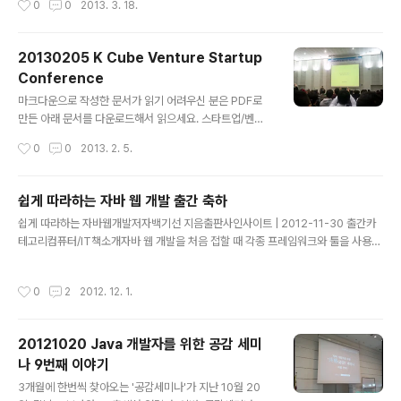
0
0
2013. 3. 18.
들기]에서 보관함은 '내가 내려받을 파일을 압축파일 형태
m/groups/259972190680391/)에서* 공감세미나
로 어느 공간(구글의 데이..
발표는 나중에 SKPlanet에서 녹화영상을 공개예정 ##
오픈소스/무료툴을 활용한 부하/성능테스트 사례소개###
20130205 K Cube Venture Startup
발표순서* 발표자 : 임성현(KSUG, 스펙트라) / 이경환(스
Conference
펙트라) * Content1. 동기 - 부하/성능테스트2. 성능/부
글 내용
하 툴 소개3. 설치 가이드4. 활용 가이드5. 병목 발견 및 조
마크다운으로 작성한 문서가 읽기 어려우신 분은 PDF로
치6. 여러가지 함정들7. 활용팁 ### 내용* 오픈소스로 되
만든 아래 문서를 다운로드해서 읽으세요. 스타트업/벤처
어 있는 성능측정도구들은 대부분 영어로 되어 있어 설치
업계를 위한 무료 컨퍼런스 일시 : 2013/02/05 0930 ~
작성시간
0
0
2013. 2. 5.
가 쉽지 않다. 설치가이드를 제..
1400 장소 : 이화여대 ECC 이삼봉홀 2013년에는 IT분
야에서 창업, 벤처와 스타트업 등의 붐이 일어날 것을 보인
다. IT는 또 한번의 성장기를 맞이했고, 정부의 지원강화를
쉽게 따라하는 자바 웹 개발 출간 축하
통해서 또 한번의 ’눈 먼 돈을 노리는 자들도 찾아드는 거품
글 내용
쉽게 따라하는 자바웹개발저자백기선 지음출판사인사이트 | 2012-11-30 출간카
의 시대’가 찾아올지도 모른다. 기존에 내가 알고 있던 것과
테고리컴퓨터/IT책소개자바 웹 개발을 처음 접할 때 각종 프레임워크와 툴을 사용하
는 다르게 많은 사람들이 ’스타트업(주로 모바일 앱을 통한
는 ... 인터넷에서 Whiteship 으로 유명한 백기선님의 저서가 나왔습니다. ^^소식을
소비자와의 B2C분야)’에 관심을 가지고 있는 것을 목격할
접한지는 한참 되었는데, 불현듯 지금 생각이 나서 이렇게 제 블로그에도 포스팅을
수가 있었다. 젊은 세대(20대가 주류라고 생각한다. 조금)
작성시간
0
2
2012. 12. 1.
합니다.우연찮은 기회로 저 책의 리뷰를 함께할 수 있었습니다. 아는 분들이 많아지
의 도전정신을 자극하는 분야가 아닐까? 이렇게 말하니까
고, 번역이나 책을 쓰시는 분들도 많이 알게되면서, 저에게 베타리뷰로서의 기회가
난 ..
많이 찾아오게 되네요. ^^ 저 역시도 언제고 책을 써보겠다는 욕심을 품고 있는사람
20121020 Java 개발자를 위한 공감 세미
인지라, 이렇게 베타리뷰어로 참여하면서 글을 쓰시는 분들을 곁에서 관찰할 기회를
나 9번째 이야기
많이 노리고 있습니다. 이 책은 '자바 웹 개발'에 관..
글 내용
3개월에 한번씩 찾아오는 '공감세미나'가 지난 10월 20