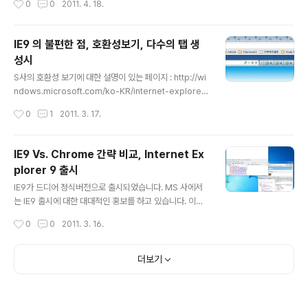
0
0
2011. 4. 18.
네요.... 어느 서비스로 옮겨가야 할까요.... 이주를 준비해..
지만, 베타버전 답게 아직 불안정한 모습을 여기저기서 보
여준다. 내가 HTML5에 관심을 기울이게 된건, 지금 하고
있는 일이 웹표준을 준수하면서 모바일 웹사이트를 구축하
IE9 의 불편한 점, 호환성보기, 다수의 탭 생
는 일이기 때문이지. 필요에 의해 관심이 생겨난 상황.
성시
글 내용
S사의 호환성 보기에 대한 설명이 있는 페이지 : http://wi
ndows.microsoft.com/ko-KR/internet-explorer/
products/ie-9/features/compatibility-view IE9
작성시간
0
1
2011. 3. 17.
에 대한 글들이 많이 쏟아져 나올 것으로 예상되는 요즘. 나
도 거기에 호응하여 IE9를 조금씩이나마 써보고 있다. 안
쓸 수도 없는 것이, 은행이나 몇몇 사이트에 접속하기 위해
IE9 Vs. Chrome 간략 비교, Internet Ex
서는 IE를 쓸 수밖에 없기 때문이다. IE9에서는 기본적으로
plorer 9 출시
메뉴바를 숨김상태로 두었다. FF 4.0RC도 숨김상태로 되
글 내용
어있다. Alt 키를 누르면 나타난다. FF 4.0 RC 메뉴바 위
IE9가 드디어 정식버전으로 출시되었습니다. MS 사에서
화면은 FF 4.0 부터 바뀌었다. IE9 메뉴바 IE9의 메뉴에
는 IE9 출시에 대한 대대적인 홍보를 하고 있습니다. 이벤
대한 항목은 보시다시피 Alt를 눌렀을 때 나타나는 메..
트 사이트 URL : http://www.joinsmsn.com/ie9/ 꽤
작성시간
0
0
2011. 3. 16.
상품에 신경을 쓰고 있는 것을 확인하실 수 있을 겁니다. ^
^; 노트북 줬으면 좋겠.... 주의사항!! Internet Explorer
9 은 Windows Vista, Windows 7, Windows Serve
더보기
r 2008급 사용자만 설치할 수 있습니다. Windows XP
사용자는 안됩니다. Windows XP 사용자가 훨씬 많은
데...말이죠. 뭐 나름의 속사정이 있겠지만, 웹환경 개선을