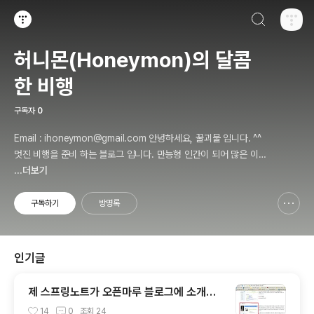
검색하기
티스토리
허니몬(Honeymon)의 달콤
한 비행
구독자
0
Email : ihoneymon@gmail.com 안녕하세요, 꿀괴물 입니다. ^^
멋진 비행을 준비 하는 블로그 입니다. 만능형 인간이 되어 많은 이들
에게 인정받고, 즐겁고 행복하게 살기를 간절히 원합니다!! 달콤살벌
...더보기
한 꿀괴물의 좌충우돌 파란만장한 여정을 지켜봐주세요!! ^^
구독하기
방명록
신고하기 레이어
열기
인기글
제 스프링노트가 오픈마루 블로그에 소개가
되었어요. ㅠㅅ-)b
14
0
조회
24