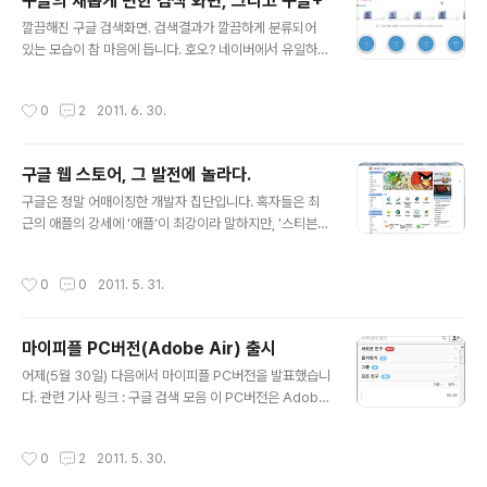
구글의 새롭게 변한 검색 화면, 그리고 구글+
서 결제를 하면 된다. 결제정보는 신용카드에 나온 카드번
글 내용
호, 유효년월, 뒷면에 3자리 만으로 충분했다. ※ 어차피 카
깔끔해진 구글 검색화면. 검색결과가 깔끔하게 분류되어
드 도난당하지 않은 상태에서, 누군가가 이 정보를 알아서
있는 모습이 참 마음에 듭니다. 호오? 네이버에서 유일하게
결제를 한다면, 휴대전화로 알림오는 거 확인하고 취소할
(구글조차도 구글+를 검색 안해주는데) 구글+ 사이트 바
수 있으니 크게 걱정하지도 않는다. 돈을 쓰게 하고 싶으면,
로가기 검색을 해주는군요. 호오? 그동안 없던 [구글에서
작성시간
0
2
2011. 6. 30.
쉽게 지갑을 열수..
검색하기] 라는 항목이 생겼네요? 그래서 '네이버'로 검색
해봤습니다. [네이버에서 검색하기] 항목이 존재하는군요.
구글 플러스(Google+)는 지메일(혹은 기존에 주소록을
구글 웹 스토어, 그 발전에 놀라다.
가져왔던 메일서비스 주소록)의 주소록을 바탕으로 주변사
글 내용
람들을 서클단위로 묶어서 대화를 즐기며 여러가지를 공유
구글은 정말 어매이징한 개발자 집단입니다. 혹자들은 최
할 수 있는 서비스(요즘은 이런걸 SNS라고 하죠? SNS를
근의 애플의 강세에 '애플'이 최강이라 말하지만, '스티븐
우리말로 표현하면 뭐라고 해야할지 관계소통시스템?)인
잡스'의 은퇴 이후에 과연 그 행보를 이어갈지에 대해서는
것 같습니다. 주소록 네임카드를 자신이 분류하는 서클에
반신반의를 품고 있는 사람입니다. 어쨌든 각설하고, 구글
작성시간
0
0
2011. 5. 31.
드래그 해서 넣어주는 간단한 시스템이기도..
의 웹 스토어네는 점점 유용한 많은 웹 앱들이 늘어가고 있
습니다. 그 중에서 Angry Bird는 다양한 플랫폼에서 사람
들에게 각광을 받고 있는 최고의 게임일겁니다. 그 외에도
마이피플 PC버전(Adobe Air) 출시
크롬 브라우저를 플랫폼으로 하는(크롬OS를 연상하시면
글 내용
될겁니다) 사용환경을 준비하고 있다고 봐도 되겠습니다.
어제(5월 30일) 다음에서 마이피플 PC버전을 발표했습니
이런 사용환경은 스마트폰, 타블렛, PC 환경 속에서 동일
다. 관련 기사 링크 : 구글 검색 모음 이 PC버전은 Adobe
하게 사용할 수 있다는 것을 의미하기도 합니다. 그 이야기
Air로 제작되어 있어서 Windows, Mac, Linux에서 사용
는 개발자가 다양한 환경을 고려해야한다는 것을 의미하기
할 수 있는 환경을 구축하게 되었습니다. 이 이야기는 이후
작성시간
0
2
2011. 5. 30.
도 합니다. 그건 물론 기획자나 ..
에는 웹 페이지 내에서도 마이피플의 대화내용이 유지될
수 있다는 것을 의미한다고 봐도 무방할것입니다. [스마트