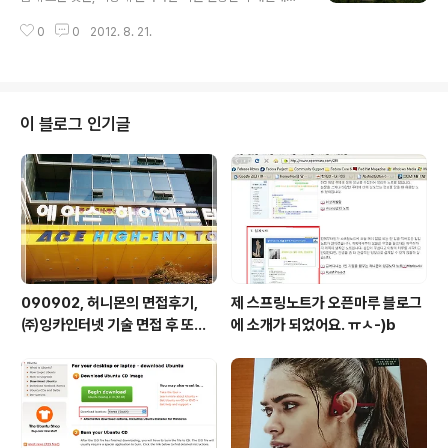
변화하는 모습을 볼 수 있다는 것. 이렇게 산이나 공원이 가
0
0
2012. 8. 21.
까이 있는 회사에 다니는 게 좋다.
이 블로그 인기글
090902, 허니몬의 면접후기,
제 스프링노트가 오픈마루 블로그
㈜잉카인터넷 기술 면접 후 또한
에 소개가 되었어요. ㅠㅅ-)b
번 깨달음을 얻다. ㅡㅅ-)/ 레벨
업!!