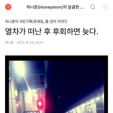
검색하기
허니몬(Honeymon)의 달콤한 비행
티스토리
허니몬의 사진기록/프레임, 틀 안의 이야기
열차가 떠난 후 후회하면 늦다.
허니몬
2012. 8. 23. 23:01