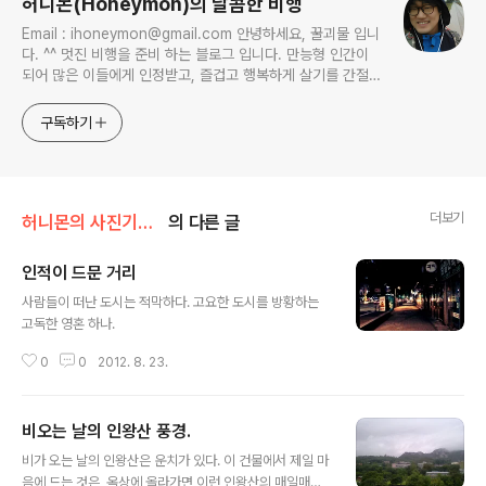
허니몬(Honeymon)의 달콤한 비행
Email : ihoneymon@gmail.com 안녕하세요, 꿀괴물 입니
다. ^^ 멋진 비행을 준비 하는 블로그 입니다. 만능형 인간이
되어 많은 이들에게 인정받고, 즐겁고 행복하게 살기를 간절히
원합니다!! 달콤살벌한 꿀괴물의 좌충우돌 파란만장한 여정을
지켜봐주세요!! ^^
구독하기
더보기
허니몬의 사진기록/프레임, 틀 안의 이야기
의 다른 글
인적이 드문 거리
글 내용
사람들이 떠난 도시는 적막하다. 고요한 도시를 방황하는
고독한 영혼 하나.
0
0
2012. 8. 23.
비오는 날의 인왕산 풍경.
글 내용
비가 오는 날의 인왕산은 운치가 있다. 이 건물에서 제일 마
음에 드는 것은, 옥상에 올라가면 이런 인왕산의 매일매일