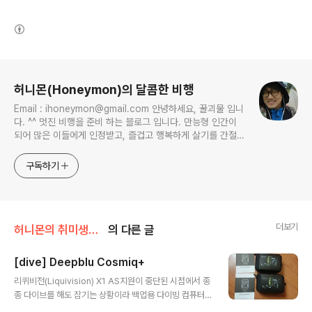
(새창열림)
로그 정보
허니몬(Honeymon)의 달콤한 비행
Email : ihoneymon@gmail.com 안녕하세요, 꿀괴물 입니
다. ^^ 멋진 비행을 준비 하는 블로그 입니다. 만능형 인간이
되어 많은 이들에게 인정받고, 즐겁고 행복하게 살기를 간절히
원합니다!! 달콤살벌한 꿀괴물의 좌충우돌 파란만장한 여정을
지켜봐주세요!! ^^
구독하기
더보기
허니몬의 취미생활/스쿠버다이버!
의 다른 글
[dive] Deepblu Cosmiq+
글 내용
리퀴비전(Liquivision) X1 AS지원이 중단된 시점에서 종
종 다이브를 해도 잠기는 상황이라 백업용 다이빙 컴퓨터
deepblu의 Cosmiq+ 을 주문(주문은 내가하고 하나를