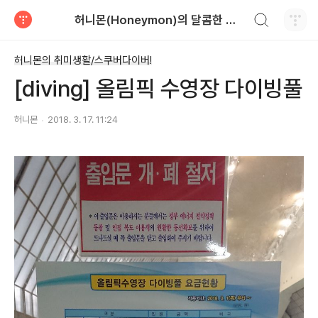
검색하기
허니몬(Honeymon)의 달콤한 비행
티스토리
허니몬의 취미생활/스쿠버다이버!
[diving] 올림픽 수영장 다이빙풀
허니몬
2018. 3. 17. 11:24