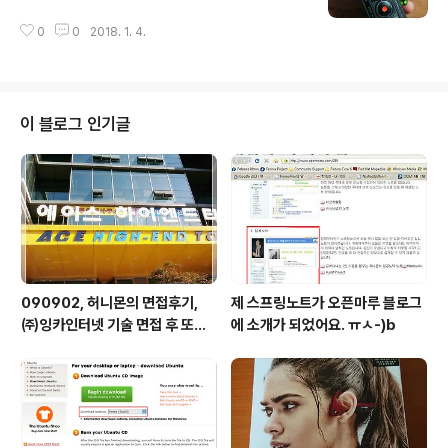
0
0
2018. 1. 4.
이 블로그 인기글
090902, 허니몬의 면접후기,
제 스프링노트가 오픈마루 블로그
㈜잉카인터넷 기술 면접 후 또한
에 소개가 되었어요. ㅠㅅ-)b
번 깨달음을 얻다. ㅡㅅ-)/ 레벨
업!!