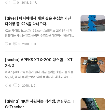
1
0
2018. 3. 17.
선물받았다♥)했다. 가성비 갑이라는 컴퓨터. 수중에서 시
야도 쨍하다!
[diver] 아시아에서 제일 깊은 수심을 가진
다이빙 풀 K26을 다녀오다.
글 내용
K26 사이트: http://k-26.com/스포엑스 2018에서 개
장했다는 사실을 알고 올림픽 수영장을 대신해서 방문해봤
다. 시설은 새로 지은지 얼마되지 않아서 깔끔하다. 도착했
0
0
2018. 3. 8.
을 때는 프리다이버 1팀과 스쿠버다이빙 2팀이 이용하고
있었다. 시설은 새로 지은지 얼마되지 않아서 깔끔했다. 수
온은 올림픽 수영장보다 높아서 따스했다.풀은 다층 구조
[scuba] APEKS XTX-200 텅스텐 + XT
로 되어 있어서 3단계로 수심이 나뉜다. AED 제세동기와
산소킷을 비치해두고 있다. 그리고 다이빙 장비들도 이제
X-50
글 내용
막 포장을 뜯은 새제품들이라 깨끗하다. 샤워장이나 탈의
아펙스(APEKS) 호흡기 좋다. 지금 헬씨온 호흡기를 사용
실은 깔끔하다. 탈의실은 바닥에 온돌을 깔아서 따뜻하게
중인데, 좀 더 묵직한 맛이 있어 듬직하다. 때깔도 맘에 든
해놓아 물기가 떨어져도 금방 마른다. 주말은 춘천고속도
다. 여유되면 사이드마운트 세트를 장만하려고 하는데 그
로 교통체증의 지옥을 경험할 가능성이 높고 가격이 높은
0
0
2018. 2. 21.
때는 아펙스 호흡기로...
편(5만원+vat)이라 쉽게 엄두가..
[diving] 4K를 지원하는 액션캠, 올림푸스 T
G-Tracker
글 내용