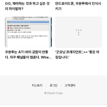
GG, 해야하는 것과 하고 싶은 것
안드로이드폰, 우분투에서 인식시
의 차이랄까?
키기
우분투는 ATI 와의 궁합이 안좋
'굿모닝 프레지던트',== '좋은 아
다. 자꾸 패널들이 멈춘다. When
침입니다.'
return screen after scree
n saver, gnome panel is st
op.
의안내
티스토리
로그인
고객센터
© Daum Corp.