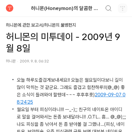
검색하기
허니몬(Honeymon)의 달콤한 비행
티스토리
허니몬에 관한 보고서/허니몬의 물병편지
허니몬의 미투데이 - 2009년 9
월 8일
허니몬
2009. 9. 8. 06:32
오늘 하루도즐겁게보내세요!! 오늘은 월요일이다보니 길이
많이 막히는 것 같군요. 그래도 즐겁고 힘찬하루!!
(@_@) 좋
은 소식이 들려와야 할텐데~~~ 후후후훗)
2009-09-07 0
8:24:25
월요일 부터 피싱이라니!!! ㅡ_-);; 친구의 네이트온 아이디
로 말을 걸어와서는 돈좀 보내달라니!! .O.TL.. 흠… @_@);;;
나도 피싱을 좀 낚아서 돈 좀 받아볼 걸 그랬나…
(피싱, 네이
트온, 보안허술, 요즘 피싱관련 글들 보면 대부분 네이트온