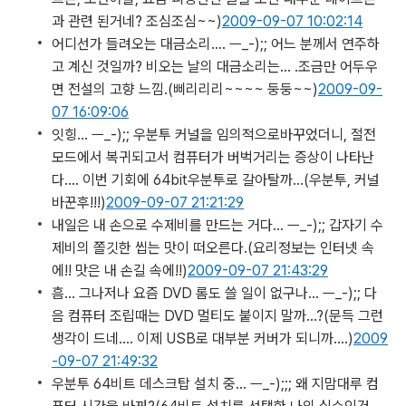
과 관련 된거네? 조심조심~~)
2009-09-07 10:02:14
어디선가 들려오는 대금소리…. ㅡ_-);; 어느 분께서 연주하
고 계신 것일까? 비오는 날의 대금소리는… .조금만 어두우
면 전설의 고향 느낌.
(삐리리리~~~~ 둥둥~~)
2009-09-
07 16:09:06
잇힝… ㅡ_-);; 우분투 커널을 임의적으로바꾸었더니, 절전
모드에서 복귀되고서 컴퓨터가 버벅거리는 증상이 나타난
다…. 이번 기회에 64bit우분투로 갈아탈까…
(우분투, 커널
바꾼후!!!)
2009-09-07 21:21:29
내일은 내 손으로 수제비를 만드는 거다… ㅡ_-);; 갑자기 수
제비의 쫄깃한 씹는 맛이 떠오른다.
(요리정보는 인터넷 속
에!! 맛은 내 손길 속에!!)
2009-09-07 21:43:29
흠… 그나저나 요즘 DVD 롬도 쓸 일이 없구나… ㅡ_-);; 다
음 컴퓨터 조립때는 DVD 멀티도 붙이지 말까…?
(문득 그런
생각이 드네.... 이제 USB로 대부분 커버가 되니까....)
2009
-09-07 21:49:32
우분투 64비트 데스크탑 설치 중… ㅡ_-);;; 왜 지맘대루 컴