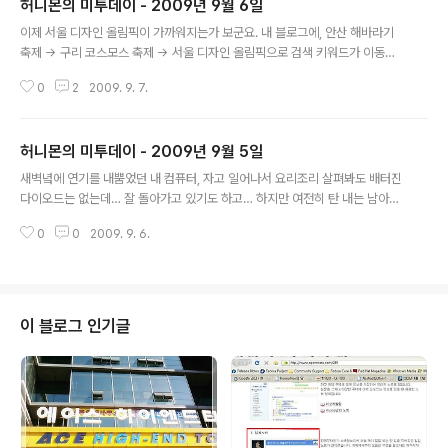
허니몬의 미투데이 - 2009년 9월 6일
글 내용
이제 서울 디자인 올림픽이 가까워지는가 보군요. 내 블로그에, 안산 해바라기
축제 -> 구리 코스모스 축제 -> 서울 디자인 올림픽으로 검색 키워드가 이동중.
(신종플루 때문에 지방 행사들이 취소되고 있는 현재 상황. ^^;)2009-09-06
0
2
2009. 9. 7.
11:32:02요즘 일본만화(포켓몬스터, 원피스 등등)를 보고 있으면, 그 작가들이
만든 그들만의 세계에 혀를 두르게 된다. 나도 그들처럼 나만의 거대한 세계를
내 안에 창조해낼 수 있을까? 신만 자신의 세계를 가지란 법있어?(ㅡ_-);; 신에
허니몬의 미투데이 - 2009년 9월 5일
게 거역하는 나는 건방진 피조물? 사실... 뭐 신을 믿지도 않지만. 어쨌든 만화가
글 내용
는 자기 작품의 신인건 맞다.)2009-09-06 17:33:04'레고로 만들어진 집',
새벽녘에 연기를 내뿜었던 내 컴퓨터, 자고 일어나서 요리조리 살펴봐도 배터진
레고로 못하는 일이 없구나…!!(대단하다는 생각!!)2..
다이오드는 없는데… 잘 돌아가고 있기도 하고… 하지만 여전히 탄 내는 남아있
다.(폭발직전 컴퓨터, ㅡ_-);; 여차하면... P4 싱글코어 2.4로 돌아가야할지
0
0
2009. 9. 6.
도...!?)2009-09-05 07:13:23새벽 2시에 자고(잠을 설치면서), 7시에 일어
나 컴퓨터 하는 나란 녀석은!!(ㅡ_-);; 잠이없는걸까? 나이든걸까? 부지런한걸
까?)2009-09-05 08:02:08지금은 신촌 가는 중.. 스프링 프레임워크 스터
디 모임 첫날!!(me2mobile ㅡㅅ-)> 슬슬 공부시작^^;;)2009-09-05 11:2
4:11봄싹 사람들과 친해지기; 스프링 프레임웍 공부하기; 취업하기; 컴퓨터 정
이 블로그 인기글
밀 점검.. 불나면 어쩌누!?(me2mobi..