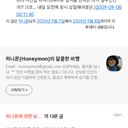
퓨터 시간을 바꿔?
(64비트 설치를 선택한 나의 실수인건
가!? 크흐... 내일 오전에 잠시 삽질해야겠군.)
2009-09-08
00:11:40
이 글은
허니몬
님의
2009년 9월 7일
에서
2009년 9월 8일
까지의 미
투데이 내용입니다.
로그 정보
허니몬(Honeymon)의 달콤한 비행
Email : ihoneymon@gmail.com 안녕하세요, 꿀괴물 입니
다. ^^ 멋진 비행을 준비 하는 블로그 입니다. 만능형 인간이
되어 많은 이들에게 인정받고, 즐겁고 행복하게 살기를 간절히
원합니다!! 달콤살벌한 꿀괴물의 좌충우돌 파란만장한 여정을
지켜봐주세요!! ^^
구독하기
더보기
허니몬에 관한 보고서/허니몬의 물병편지
의 다른 글