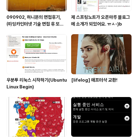
090902, 허니몬의 면접후기,
제 스프링노트가 오픈마루 블로그
㈜잉카인터넷 기술 면접 후 또한
에 소개가 되었어요. ㅠㅅ-)b
번 깨달음을 얻다. ㅡㅅ-)/ 레벨
업!!
우분투 리눅스 시작하기(Ubuntu
[lifelog] 애프터샥 교환!
Linux Begin)