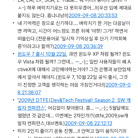
EA, EAI, EP, SOA, E-Trade… 뭐 이리!! 용어가 많냐!! ㅠ
ㅅ-) 하루 벼락치기로는 다 못외우겠어…!!
(우선 입에 제대로
붙지도 않는다. 흠냐냐냠!!)
2009-09-08 20:33:53
내 기억력은 참으로 신기하다…. 벼락치기 한 거는 다음날이
면 까먹고, 시간이 어느정도 흐른 뒤에 '아핫! 그거!' 하면서
떠올린다.
(전문용어로 '일시적 기억상실 후 단기 기억회복
증'이라고나 할까?)
2009-09-08 20:36:39
윈도우 7 출시 10월 22일
, 과연 윈도우 XP 처럼 될까? 윈도
우 Vista 처럼 될까? 그런데… ㅡ_-);; 일반 사용자들이 왜 A
ctiveX에 대해서 고민해야하는거야? 그건 은행과 보안업체
에서 알아서 해야지.
(윈도우 7, 10월 22일 공식 출시, 그것
이 진정한 고객을 생각하는 마음 가짐인거다!!)
2009-09-0
8 21:38:07
'
2009년 DTFE(Dev&Tech Festival) Season 2, SW 개
발자 컨퍼런스
', 어김없이 찾아왔다. 흠… ㅡ_-);; 5월달에도
열렸던 것 같은데… 이번에는 2차인가!?
(dtfe,2009,sw개
발자 컨퍼런스,데브멘토)
2009-09-08 22:12:13
허리 2인치 줄이기 운동 진행….!! 안먹고 많이 움직이기!!!