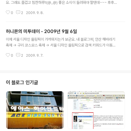
요. 그래도 즐겁고 힘찬하루!!(@_@) 좋은 소식이 들려와야 할텐데~~~ 후후후
훗)2009-09-07 08:24:25월요일 부터 피싱이라니!!! ㅡ_-);; 친구의 네이트
0
2
2009. 9. 8.
온 아이디로 말을 걸어와서는 돈좀 보내달라니!! .O.TL.. 흠… @_@);;; 나도 피
싱을 좀 낚아서 돈 좀 받아볼 걸 그랬나…(피싱, 네이트온, 보안허술, 요즘 피싱
관련 글들 보면 대부분 네이트온과 관련 된거네? 조심조심~~)2009-09-07
허니몬의 미투데이 - 2009년 9월 6일
10:02:14어디선가 들려오는 대금소리…. ㅡ_-);; 어느 분께서 연주하고 계신 것
글 내용
일까? 비오는 날의 대금소리는… .조금만 어두우면 전설의 고향 느낌.(삐리리리
이제 서울 디자인 올림픽이 가까워지는가 보군요. 내 블로그에, 안산 해바라기
~~~~ 둥둥~~)2009-09-07 16:09:06..
축제 -> 구리 코스모스 축제 -> 서울 디자인 올림픽으로 검색 키워드가 이동중.
(신종플루 때문에 지방 행사들이 취소되고 있는 현재 상황. ^^;)2009-09-06
0
2
2009. 9. 7.
11:32:02요즘 일본만화(포켓몬스터, 원피스 등등)를 보고 있으면, 그 작가들이
만든 그들만의 세계에 혀를 두르게 된다. 나도 그들처럼 나만의 거대한 세계를
내 안에 창조해낼 수 있을까? 신만 자신의 세계를 가지란 법있어?(ㅡ_-);; 신에
게 거역하는 나는 건방진 피조물? 사실... 뭐 신을 믿지도 않지만. 어쨌든 만화가
는 자기 작품의 신인건 맞다.)2009-09-06 17:33:04'레고로 만들어진 집',
이 블로그 인기글
레고로 못하는 일이 없구나…!!(대단하다는 생각!!)2..