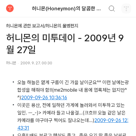
검색하기
허니몬(Honeymon)의 달콤한 비행
티스토리
허니몬에 관한 보고서/허니몬의 물병편지
허니몬의 미투데이 - 2009년 9
월 27일
허니몬
2009. 9. 27. 00:30
오늘 하늘은 옅게 구름이 긴 가을 날이군요^^ 이런 날에는광
합성을 해줘야 함!!
(me2mobile 내 몸에 엽록체는 없지만^
^)
2009-09-26 10:36:16
이곳은 용산, 전에 일하던 가게에 놀러와서 미투하고 있는
일인. ㅡ_-)> 카메라 들고 나올걸…
(크흐!!! 오늘 같은 날은
카메라를 마구마구 찍어도 잘나오는데...)
2009-09-26 12:
43:31
으흠!! 배도 부르고 햇살도 좋고.. 졸음 오기 딱 좋은 날씨로