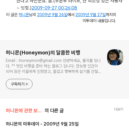
한다고 하는군요. 흠.
(우분투 라이프, 난 희소성 있는 사용자
~ 잇힝.)
2009-09-27 00:26:08
이 글은
허니몬
님의
2009년 9월 26일
에서
2009년 9월 27일
까지의
미투데이 내용입니다.
로그 정보
허니몬(Honeymon)의 달콤한 비행
Email : ihoneymon@gmail.com 안녕하세요, 꿀괴물 입니
다. ^^ 멋진 비행을 준비 하는 블로그 입니다. 만능형 인간이
되어 많은 이들에게 인정받고, 즐겁고 행복하게 살기를 간절히
원합니다!! 달콤살벌한 꿀괴물의 좌충우돌 파란만장한 여정을
지켜봐주세요!! ^^
구독하기
더보기
허니몬에 관한 보고서/허니몬의 물병편지
의 다른 글
허니몬의 미투데이 - 2009년 9월 25일
글 내용