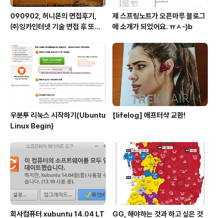
090902, 허니몬의 면접후기,
제 스프링노트가 오픈마루 블로그
㈜잉카인터넷 기술 면접 후 또한
에 소개가 되었어요. ㅠㅅ-)b
번 깨달음을 얻다. ㅡㅅ-)/ 레벨
업!!
우분투 리눅스 시작하기(Ubuntu
[lifelog] 애프터샥 교환!
Linux Begin)
회사컴퓨터 xubuntu 14.04 LT
GG, 해야하는 것과 하고 싶은 것