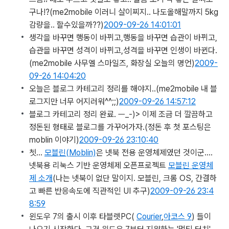
구나!?
(me2mobile 이러니 살이찌지.. 나도올해말까지 5kg
감량을.. 할수있을까??)
2009-09-26 14:01:01
생각을 바꾸면 행동이 바뀌고,행동을 바꾸면 습관이 바뀌고,
습관을 바꾸면 성격이 바뀌고,성격을 바꾸면 인생이 바뀐다.
(me2mobile 사무엘 스마일즈, 화장실 오늘의 명언)
2009-
09-26 14:04:20
오늘은 블로그 카테고리 정리를 해야지..
(me2mobile 내 블
로그지만 너무 어지러워^^;;)
2009-09-26 14:57:12
블로그 카테고리 정리 완료. ㅡ_-)> 이제 조금 더 깔끔하고
정돈된 형태로 블로그를 가꾸어가자.
(정돈 후 첫 포스팅은
moblin 이야기)
2009-09-26 23:10:40
쳇…
모블린(Moblin)
은 넷북 전용 운영체제였던 것이군….
넷북용 리눅스 기반 운영체제 오픈프로젝트
모블린 운영체
제 소개
(나는 넷북이 없단 말이지. 모블린, 크롬 OS, 간결하
고 빠른 반응속도에 직관적인 UI 추구)
2009-09-26 23:4
8:59
윈도우 7의 출시 이후 타블렛PC(
Courier
,
아코스 9
) 들이