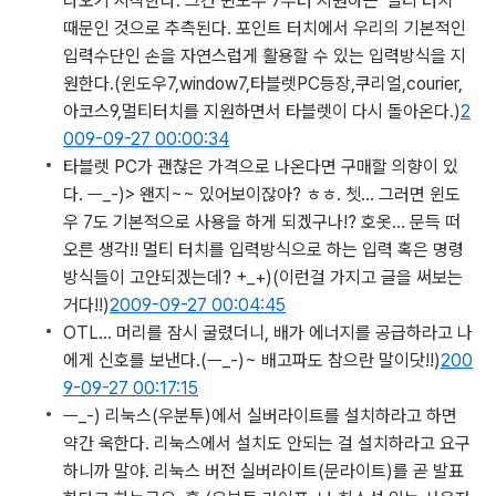
나오기 시작한다. 그건 윈도우 7부터 지원하는 '멀티 터치'
때문인 것으로 추측된다. 포인트 터치에서 우리의 기본적인
입력수단인 손을 자연스럽게 활용할 수 있는 입력방식을 지
원한다.
(윈도우7,window7,타블렛PC등장,쿠리얼,courier,
아코스9,멀티터치를 지원하면서 타블렛이 다시 돌아온다.)
2
009-09-27 00:00:34
타블렛 PC가 괜찮은 가격으로 나온다면 구매할 의향이 있
다. ㅡ_-)> 왠지~~ 있어보이잖아? ㅎㅎ. 쳇… 그러면 윈도
우 7도 기본적으로 사용을 하게 되겠구나!? 호옷… 문득 떠
오른 생각!! 멀티 터치를 입력방식으로 하는 입력 혹은 명령
방식들이 고안되겠는데? +_+)
(이런걸 가지고 글을 써보는
거다!!)
2009-09-27 00:04:45
OTL… 머리를 잠시 굴렸더니, 배가 에너지를 공급하라고 나
에게 신호를 보낸다.
(ㅡ_-)~ 배고파도 참으란 말이닷!!)
200
9-09-27 00:17:15
ㅡ_-) 리눅스(우분투)에서 실버라이트를 설치하라고 하면
약간 욱한다. 리눅스에서 설치도 안되는 걸 설치하라고 요구
하니까 말야. 리눅스 버전 실버라이트(문라이트)를 곧 발표