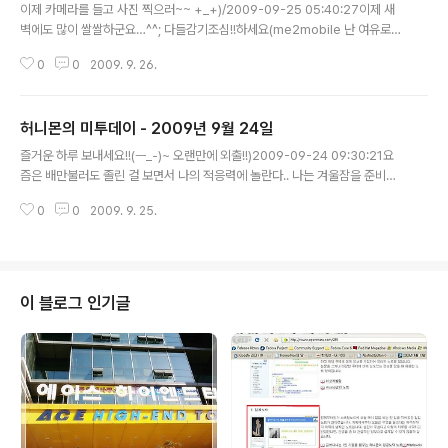
이제 카메라를 들고 사진 찍으러~~ +_+)/2009-09-25 05:40:27이제 새
벽에도 많이 쌀쌀하군요…^^; 다들감기조심!!하세요(me2mobile 난 여유로운
백수!!)2009-09-25 05:52:40가는날이 흐린날!! 오늘은 행운이 따르지 않는
0
0
2009. 9. 26.
날!!(me2mobile 잇힝!!)2009-09-25 06:05:16가을 코스모스가 활짝 피
었군요..^^(me2mobile 이뻐요!!)2009-09-25 08:22:59오늘 좀 일찍일
어났다고.. 졸립다.(me2mobile ㅡㅅ-)>그렇다고 잘 수는 없는 일!!)2009-0
허니몬의 미투데이 - 2009년 9월 24일
9-25 08:28:40잘 다녀왔습니다. ^-^)>… 나는 이상하게 날을 잡으면 왜 그
글 내용
리 날이 흐리거나 비가 내리는지… OTL… 알수 없는 이 불운한 기운. // 여러분
즐거운 하루 보내세요!!(ㅡ_-)~ 오랜만에 외출!!)2009-09-24 09:30:21요
은 즐거운 하루..
즘은 배만불러도 졸린 걸 보면서 나의 적응력에 놀란다.. 나는 겨울잠을 준비하
는 아이..(me2mobile ㅡㅅ-)> 곰이 되어가는건가!? 날렵했던 그때로!!)200
0
0
2009. 9. 25.
9-09-24 14:15:31조대협님,이 글 이거보시고 이벨리인지 어떻게 아셨어
요?? 요즘 이회사 사정이 많이 안좋은가요??(me2mobile 이래저래 신기함니
닷^^; ㅎㅎ 역시좁은 이바닥인가요??)2009-09-24 14:25:38온몸이 근질근
질!!!! 안 씻어서 그런게 아닙니다!!! 흠 이제 슬슬 데브멘토에 예전 컨퍼런스 영상
자료들이 올라오는군요. 놀고 있는 녀석이 뭐가 바쁘다고… ㅡ_-);; 이것도 못봤
이 블로그 인기글
을고…(오늘은 일찍 자야지용!! 그리고 일찍 일..