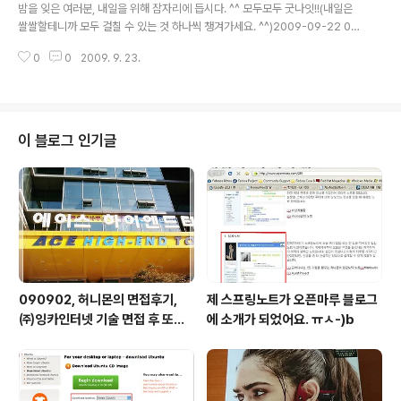
선 번호로 걸려온 전화를 받는 나는 당황하고 '누구지?' 하고 고민한다. 용건은
밤을 잊은 여러분, 내일을 위해 잠자리에 듭시다. ^^ 모두모두 굿나잇!!(내일은
간단히 말하는게 좋지만, ..
쌀쌀할테니까 모두 걸칠 수 있는 것 하나씩 챙겨가세요. ^^)2009-09-22 01:
24:35하늘 참 맑군요. 공기는 상쾌할만큼 싸늘하고… 이제 가을!! 비도 내리고
0
0
2009. 9. 23.
했으니, 올 가을 단풍은 예쁠것 같은데요!? 주말에는 가까운 산이라도 가야지.
즐거운 하루 보내세요!!(^^ 모두모두 즐건 하루!!)2009-09-22 08:16:31李
대통령 “北경제 좋아져야 통일 가능”, 과연… 북한이 경제가 좋아지면 북한이
통일하려고 할까? 김일성 이후 정권이 약해지고 있기는 하지만, 세습하고 있는
지금 상황은 더욱 굳건해질걸?(2048kb, 북경제좋아야 통일 가능, 이건 안하겠
이 블로그 인기글
다는 이야기인거지.)2009-09-22 09:15:08ㅡ_-..
090902, 허니몬의 면접후기,
제 스프링노트가 오픈마루 블로그
㈜잉카인터넷 기술 면접 후 또한
에 소개가 되었어요. ㅠㅅ-)b
번 깨달음을 얻다. ㅡㅅ-)/ 레벨
업!!