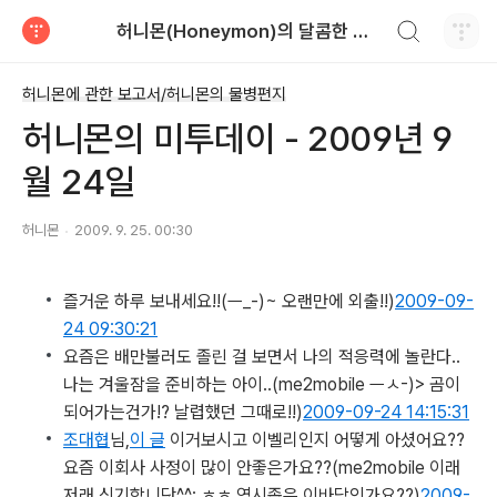
검색하기
허니몬(Honeymon)의 달콤한 비행
티스토리
허니몬에 관한 보고서/허니몬의 물병편지
허니몬의 미투데이 - 2009년 9
월 24일
허니몬
2009. 9. 25. 00:30
즐거운 하루 보내세요!!
(ㅡ_-)~ 오랜만에 외출!!)
2009-09-
24 09:30:21
요즘은 배만불러도 졸린 걸 보면서 나의 적응력에 놀란다..
나는 겨울잠을 준비하는 아이..
(me2mobile ㅡㅅ-)> 곰이
되어가는건가!? 날렵했던 그때로!!)
2009-09-24 14:15:31
조대협
님,
이 글
이거보시고 이벨리인지 어떻게 아셨어요??
요즘 이회사 사정이 많이 안좋은가요??
(me2mobile 이래
저래 신기함니닷^^; ㅎㅎ 역시좁은 이바닥인가요??)
2009-