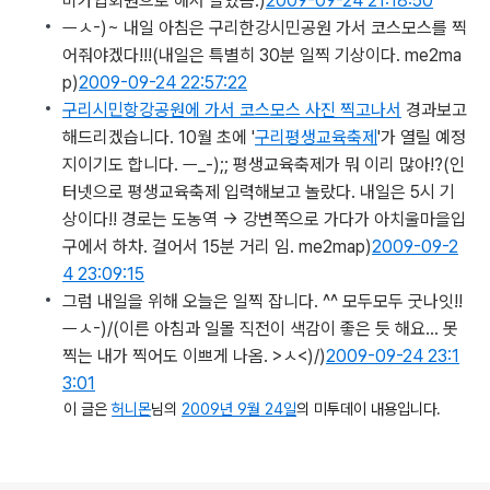
비가입회원으로 해서 달았음.)
2009-09-24 21:18:50
ㅡㅅ-)~ 내일 아침은 구리한강시민공원 가서 코스모스를 찍
어줘야겠다!!!
(내일은 특별히 30분 일찍 기상이다. me2ma
p)
2009-09-24 22:57:22
구리시민항강공원에 가서 코스모스 사진 찍고나서
경과보고
해드리겠습니다. 10월 초에 '
구리평생교육축제
'가 열릴 예정
지이기도 합니다. ㅡ_-);; 평생교육축제가 뭐 이리 많아!?
(인
터넷으로 평생교육축제 입력해보고 놀랐다. 내일은 5시 기
상이다!! 경로는 도농역 -> 강변쪽으로 가다가 아치울마을입
구에서 하차. 걸어서 15분 거리 임. me2map)
2009-09-2
4 23:09:15
그럼 내일을 위해 오늘은 일찍 잡니다. ^^ 모두모두 굿나잇!!
ㅡㅅ-)/
(이른 아침과 일몰 직전이 색감이 좋은 듯 해요... 못
찍는 내가 찍어도 이쁘게 나옴. >ㅅ<)/)
2009-09-24 23:1
3:01
이 글은
허니몬
님의
2009년 9월 24일
의 미투데이 내용입니다.
로그 정보