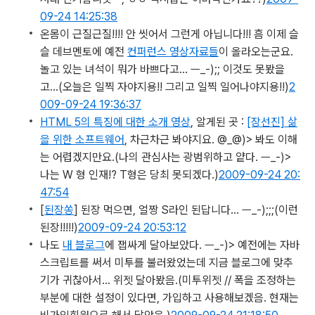
09-24 14:25:38
온몸이 근질근질!!!! 안 씻어서 그런게 아닙니다!!! 흠 이제 슬
슬 데브멘토에 예전
컨퍼런스 영상자료들
이 올라오는군요.
놀고 있는 녀석이 뭐가 바쁘다고… ㅡ_-);; 이것도 못봤을
고…
(오늘은 일찍 자야지용!! 그리고 일찍 일어나야지용!!)
2
009-09-24 19:36:37
HTML 5의 특징에 대한 소개 영상
, 알게된 곳 :
[장선진] 삶
을 위한 소프트웨어
, 차근차근 봐야지요. @_@)> 봐도 이해
는 어렵겠지만요.
(나의 관심사는 광범위하고 얕다. ㅡ_-)>
나는 W 형 인재!? T형은 당최 못되겠다.)
2009-09-24 20:
47:54
[
된장쏭
] 된장 먹으면, 얼짱 S라인 된답니다… ㅡ_-);;;
(이런
된장!!!!!)
2009-09-24 20:53:12
나도
내 블로그
에 잽싸게 달아보았다. ㅡ_-)> 예전에는 자바
스크립트를 써서 미투를 불러왔었는데 지금 블로그에 맞추
기가 귀찮아서… 위젯 달아봤음.
(미투위젯 // 폭을 조정하는
부분에 대한 설정이 있다면, 가입하고 사용해보겠음. 현재는