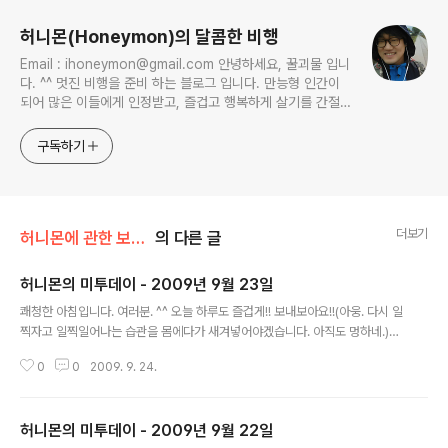
허니몬(Honeymon)의 달콤한 비행
Email : ihoneymon@gmail.com 안녕하세요, 꿀괴물 입니
다. ^^ 멋진 비행을 준비 하는 블로그 입니다. 만능형 인간이
되어 많은 이들에게 인정받고, 즐겁고 행복하게 살기를 간절히
원합니다!! 달콤살벌한 꿀괴물의 좌충우돌 파란만장한 여정을
지켜봐주세요!! ^^
구독하기
더보기
허니몬에 관한 보고서/허니몬의 물병편지
의 다른 글
허니몬의 미투데이 - 2009년 9월 23일
글 내용
쾌청한 아침입니다. 여러분. ^^ 오늘 하루도 즐겁게!! 보내보아요!!(아웅. 다시 일
찍자고 일찍일어나는 습관을 몸에다가 새겨넣어야겠습니다. 아직도 멍하네.)2
009-09-23 08:33:18미끼를 살며시 던졌을 뿐인데, 갑자기 몰려드는 이 기
0
0
2009. 9. 24.
분. 웃어야 되나 말아야되나?(일단은 그냥 웃지요.)2009-09-23 11:13:02T
hinking or Feeling…. 생각하는 것과 느끼는 것…(Thinking, Feeling, 생각
하고, 느끼고, 둘 사이에서 당황하고...)2009-09-23 11:16:46가끔 통화를 하
허니몬의 미투데이 - 2009년 9월 22일
다보면, 전화매너가 없으신 분들이 있다. ㅡ_-);; 다짜고짜 용건부터 말하면, 낯
글 내용