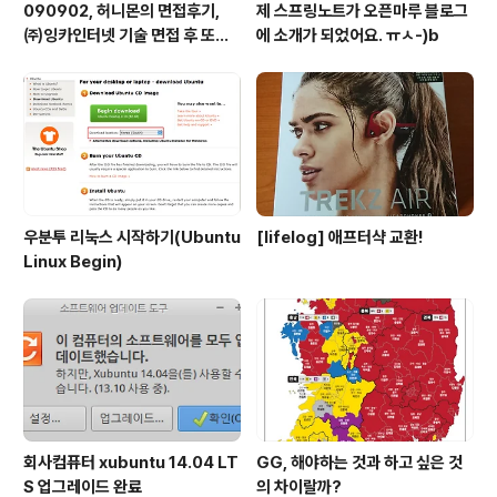
090902, 허니몬의 면접후기,
제 스프링노트가 오픈마루 블로그
㈜잉카인터넷 기술 면접 후 또한
에 소개가 되었어요. ㅠㅅ-)b
번 깨달음을 얻다. ㅡㅅ-)/ 레벨
업!!
우분투 리눅스 시작하기(Ubuntu
[lifelog] 애프터샥 교환!
Linux Begin)
회사컴퓨터 xubuntu 14.04 LT
GG, 해야하는 것과 하고 싶은 것
S 업그레이드 완료
의 차이랄까?