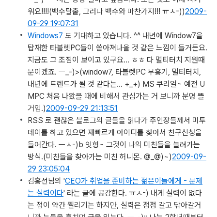
워요!!!!
(백수탈출, 그러나 백수와 마찬가지!!! ㅠㅅ-))
2009-
09-29 19:07:31
Windows7
도 기대하고 있습니다. ^^ 내년에 Window7을
탑재한 타블렛PC들이 쏟아져나올 것 같은 느낌이 들거든요.
지금도 그 조짐이 보이고 있구요… ㅎㅎ 다 멀티터치 지원때
문이겠죠. ㅡ_-)>
(window7, 타블렛PC 부흥기, 멀티터치,
내년에 트렌드가 될 것 같다는... +_+) MS 쿠리얼~ 예전 U
MPC 처음 나왔을 때에 비해서 관심가는 거 보니까 분명 뜰
거임.)
2009-09-29 21:13:51
RSS 로 괜찮은 블로그의 글들을 읽다가 주인장들께서 미투
데이를 하고 있으면 재빠르게 아이디를 찾아서 친구신청을
들어간다. ㅡㅅ-)b 잇힝~ 그것이 나의 미친들을 늘려가는
방식.
(미친들을 찾아가는 미친 허니몬. @_@)~)
2009-09-
29 23:05:04
김홍선님의 '
CEO가 취업을 준비하는 젊은이들에게 - 문제
는 실력이다
' 라는 글에 공감한다. ㅠㅅ-) 내게 실력이 없다
는 점이 약간 찔리기는 하지만, 실력은 점점 갈고 닦아갈거