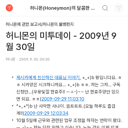
검색하기
허니몬(Honeymon)의 달콤한 비행
티스토리
허니몬에 관한 보고서/허니몬의 물병편지
허니몬의 미투데이 - 2009년 9
월 30일
허니몬
2009. 9. 30. 00:30
제시카에게 친신하신 대표님 이야기
, +_+)b 왕입니다요. ㅎ
ㅎ 시카양은 시크하니까요… +_+)b ㅎㅎ. 저는 그저… 구독
신청만…
(우윳빛깔 한효주!! ㅡㅅ-)~~ 난 한효주양만 있으
면 되요. ㅎㅎ)
2009-09-29 11:03:10
^+_+^)b 난 사악한 사나이. 음트트트.
(오늘 하루도 즐겁
게!!)
2009-09-29 12:03:34
10월 5일에 근무와 관련된 업무 조정을 하자는 연락이 왔다.
ㅡ_-)~~ 저는 당장 일하고 싶습니다. 노는 것도 이제 지겨