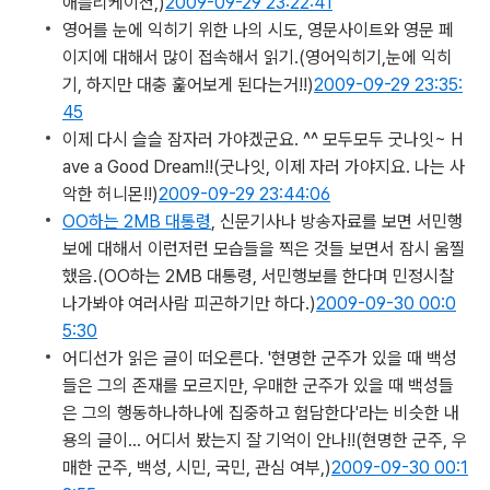
애플리케이션,)
2009-09-29 23:22:41
영어를 눈에 익히기 위한 나의 시도, 영문사이트와 영문 페
이지에 대해서 많이 접속해서 읽기.
(영어익히기,눈에 익히
기, 하지만 대충 훑어보게 된다는거!!)
2009-09-29 23:35:
45
이제 다시 슬슬 잠자러 가야겠군요. ^^ 모두모두 굿나잇~ H
ave a Good Dream!!
(굿나잇, 이제 자러 가야지요. 나는 사
악한 허니몬!!)
2009-09-29 23:44:06
OO하는 2MB 대통령
, 신문기사나 방송자료를 보면 서민행
보에 대해서 이런저런 모습들을 찍은 것들 보면서 잠시 움찔
했음.
(OO하는 2MB 대통령, 서민행보를 한다며 민정시찰
나가봐야 여러사람 피곤하기만 하다.)
2009-09-30 00:0
5:30
어디선가 읽은 글이 떠오른다. '현명한 군주가 있을 때 백성
들은 그의 존재를 모르지만, 우매한 군주가 있을 때 백성들
은 그의 행동하나하나에 집중하고 험담한다'라는 비슷한 내
용의 글이… 어디서 봤는지 잘 기억이 안나!!
(현명한 군주, 우
매한 군주, 백성, 시민, 국민, 관심 여부,)
2009-09-30 00:1