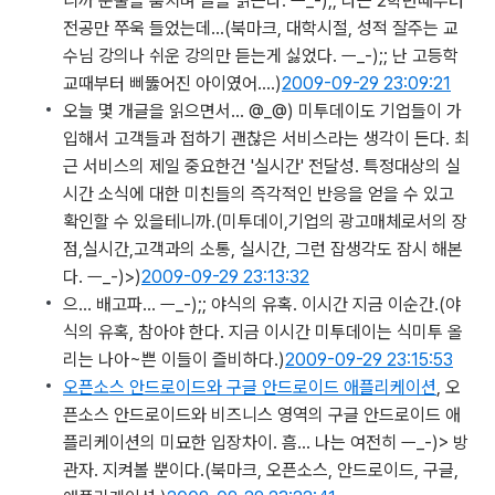
니까 눈물을 훔치며 글을 읽는다. ㅡ_-);; 나는 2학년때부터
전공만 쭈욱 들었는데…
(북마크, 대학시절, 성적 잘주는 교
수님 강의나 쉬운 강의만 듣는게 싫었다. ㅡ_-);; 난 고등학
교때부터 삐뚫어진 아이였어....)
2009-09-29 23:09:21
오늘 몇 개글을 읽으면서… @_@) 미투데이도 기업들이 가
입해서 고객들과 접하기 괜찮은 서비스라는 생각이 든다. 최
근 서비스의 제일 중요한건 '실시간' 전달성. 특정대상의 실
시간 소식에 대한 미친들의 즉각적인 반응을 얻을 수 있고
확인할 수 있을테니까.
(미투데이,기업의 광고매체로서의 장
점,실시간,고객과의 소통, 실시간, 그런 잡생각도 잠시 해본
다. ㅡ_-)>)
2009-09-29 23:13:32
으… 배고파… ㅡ_-);; 야식의 유혹. 이시간 지금 이순간.
(야
식의 유혹, 참아야 한다. 지금 이시간 미투데이는 식미투 올
리는 나아~쁜 이들이 즐비하다.)
2009-09-29 23:15:53
오픈소스 안드로이드와 구글 안드로이드 애플리케이션
, 오
픈소스 안드로이드와 비즈니스 영역의 구글 안드로이드 애
플리케이션의 미묘한 입장차이. 흠… 나는 여전히 ㅡ_-)> 방
관자. 지켜볼 뿐이다.
(북마크, 오픈소스, 안드로이드, 구글,