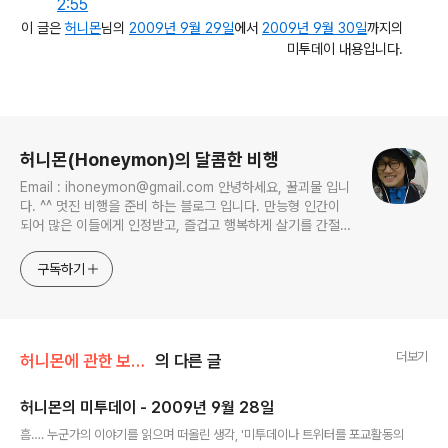
2:55
이 글은
허니몬
님의
2009년 9월 29일
에서
2009년 9월 30일
까지의
미투데이 내용입니다.
로그 정보
허니몬(Honeymon)의 달콤한 비행
Email : ihoneymon@gmail.com 안녕하세요, 꿀괴물 입니
다. ^^ 멋진 비행을 준비 하는 블로그 입니다. 만능형 인간이
되어 많은 이들에게 인정받고, 즐겁고 행복하게 살기를 간절히
원합니다!! 달콤살벌한 꿀괴물의 좌충우돌 파란만장한 여정을
지켜봐주세요!! ^^
구독하기
더보기
허니몬에 관한 보고서/허니몬의 물병편지
의 다른 글
허니몬의 미투데이 - 2009년 9월 28일
글 내용
흠…. 누군가의 이야기를 읽으며 떠올린 생각, '미투데이나 트위터를 포교활동의