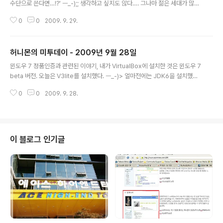
수단으로 쓴다면…!?' ㅡ_-);; 생각하고 싶지도 않다…. 그나마 젊은 세대가 많은
미투에서는 그렇게 강력한 포교활동의 징후는 현재까지 없다.(하나님도 부처님
0
0
2009. 9. 29.
도 알라도 결국은 하늘에 있는 님, 하느님의 문화적 인종적 해석이 낳은 다른 모
습일뿐. 어쨌든 그 양반은 각자의 신앙심 안에 있는거다. 내 안에 신앙심은 없다.
ㅡ_-)>)2009-09-28 08:43:50뉴스 기사를 쭈욱 훑어보다가 '병역기피 상
허니몬의 미투데이 - 2009년 9월 28일
담 사이트 증가'라는 글을 보면서 '대한민국 국가 지도자'가 되려면 면제 받아야
글 내용
하는 시대이기 때문이다. 라는 삐뚤어진 결론을 도출해내는 이상한 추론과정….
윈도우 7 정품인증과 관련된 이야기, 내가 VirtualBox에 설치한 것은 윈도우 7
의 내 머릿속 회로. ㅡ_-)> 난 이미 삐뚤어진거다.(난 국가 지도층..
beta 버전. 오늘은 V3lite를 설치했다. ㅡ_-)> 얼마전에는 JDK6을 설치했다.
(한박자 느린 나는 윈도우7 에 흐름에 대해서 약간은 방관자적인 입장임.)200
0
0
2009. 9. 28.
9-09-27 00:39:38흠… 스프링 프레임워크 3.0.0 RC1 출시라니…. OT
L…. 난 봄싹 스터디 따라가기도 벅찬디… OTL… 오직 런런런!!(스프링,Sprin
g, 봄싹, 오늘은 커피 마신 효과가 뒤늦게 나타난다.)2009-09-27 00:46:50
이 책도 읽어봐야겠군요. ㅡ_-)> 어제 서점가서 읽을만한 책 몇개 적어왔는데…
(me2book 꿈 희망 미래 그나저나 배고프다....)2009-09-27 00:57:36 꿈
이 블로그 인기글
희망 미래 오늘 아침은 ..