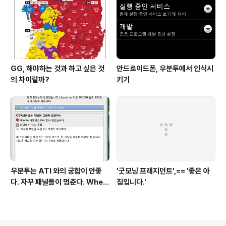
GG, 해야하는 것과 하고 싶은 것
안드로이드폰, 우분투에서 인식시
의 차이랄까?
키기
우분투는 ATI 와의 궁합이 안좋
'굿모닝 프레지던트',== '좋은 아
다. 자꾸 패널들이 멈춘다. When
침입니다.'
return screen after scree
n saver, gnome panel is st
op.