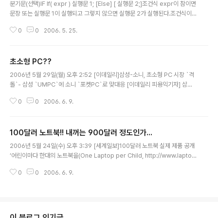
3단계로 나누면 보편적으로 취급을 하지 않는 명령으로.. 같은 패키지에 있는
분기문(선택)IF If( expr ) 실행문 1; [Else] [ 실행문 2;]조건식 expr이 참이면
클래스만 접근이 가능해진다. 4단계 private 외부객체에 접근을 10..
문장 또는 실행문 1이 실행되고 그렇지 않으면 실행문 2가 실행된다.조건식이
참이 아닐 때 실행할 것이 없으면 else 부분을 생략할 수 있다. 만일 조건식이
0
0
2006. 5. 25.
참일 때 실행할 것이 없으면 문장 대신에 “;”을 쓰면 된다.-> Java ex) Public
class Ifexam{ Public static void main(String args[]) { Int a = 5; Int b
= 4; If (a > b) { System.out.println(“a가 b보다 큽니다.”); } If (a == b) {
초소형 PC??
System.out.println(“a와 b가 같습니다.”); } If (a < b) { System...
글 내용
2006년 5월 29일(월) 오후 2:52 [이데일리]삼성-소니, 초소형 PC 시장 `격
돌`- 삼성 `UMPC`에 소니 `포켓PC`로 맞대응 [이데일리 피용익기자] 삼성
전자(005930)와 소니가 초소형 퍼스널컴퓨터(PC) 시장에서 진검 승부를 벌
0
0
2006. 6. 9.
인다. 휴대성을 강화한 울트라모바일PC(UMPC) `센스Q1`과 포켓용 PC `바
이오UX`를 각각 내놓고 자존심을 건 경쟁에 돌입한 것이다. 삼성전자는 지난 3
월 정보통신전시회 세빗(CeBIT)에서 신개념 PC인 UMPC `센스Q1(왼쪽 사
100달러 노트북!! 내꺼는 900달러 정도인가...
진)`을 전격 공개한 데 이어 이달 2일부터 본격 판매에 들어갔다. `센스Q1`은
글 내용
인텔, 마이크로소프트(MS), 삼성전자 3사가 공동으로 개발했다는 점에서 출시
2006년 5월 24일(수) 오후 3:39 [세계일보]100달러 노트북 실제 제품 공개
이전부터 관심을 모았었다. 이 제품은 출시 한 달도 안 돼 300..
‘어린이마다 한대의 노트북을(One Laptop per Child, http://www.lapto
p.org/)’이란 목표 아래 초저가 교육용 노트북PC를 개발하고 있는 니콜라스 네
0
0
2006. 6. 9.
그로폰테 MIT 교수팀이 실제 동작하는 ‘100달러 노트북’ 시제품을 전격 공개
했다. 사용할 수 있는 시제품이 일반에 공개되기는 이번이 처음이다. 100달러
노트북이란 니콜라스 네그로폰테 MIT 교수팀이 지난해 말 북아프리카 튜니지
튜니지아에서 열린 '정보사회 UN 세계 정상회의'에서 개발도상국 교육용 PC로
최초 공개한 초저가형 노트북을 말한다. 니그레폰테 교수는 23일(현지시간) G
이 블로그 인기글