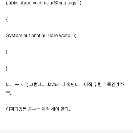
public static void main(String args[])
{
System.out.println("Hello world!");
}
}
다... ㅡㅅ-); 그런데... Java가 더 쉽단다... 아직 수련 부족인가??
^^;;
어찌되었든 공부는 계속 해야 한다.
로그 정보