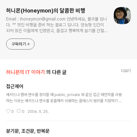
허니몬(Honeymon)의 달콤한 비행
Email : ihoneymon@gmail.com 안녕하세요, 꿀괴물 입니
다. ^^ 멋진 비행을 준비 하는 블로그 입니다. 만능형 인간이
되어 많은 이들에게 인정받고, 즐겁고 행복하게 살기를 간절히
원합니다!! 달콤살벌한 꿀괴물의 좌충우돌 파란만장한 여정을
지켜봐주세요!! ^^
구독하기
더보기
허니몬의 IT 이야기
의 다른 글
접근제어
글 내용
메서드나 멤버 변수를 정의할 때 public, private 와 같은 접근 제한자를 사용
하는 이유는 메서드나 변수를 호출해서 사용하는 클래스의 범위를 지정하기 위
해서이다. 다시 말해, 클래스 계층 구조에서 어떤 위치의 클래스인지에 따라 접
0
0
2006. 5. 25.
근 권한을 다르게 설정할 수 있다. 이것을 ‘접근 제어’라고 한다. 1단계 public
외부 객체에서 마음대로 접근이 가능한 접근 제어이다. 즉 이 명령어를 사용한
다면 외부객체에서도 무조건 접근이 가능해진다. 2단계 protected 같은 클래
분기문, 조건문, 반복문
스에 존재하면서 상속 관계에 있는 내용만 접근이 가능해진다. 3단계 default
글 내용