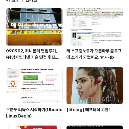
8 7개국 태스크 포스 모임(G8 Seven Countri..
090902, 허니몬의 면접후기,
제 스프링노트가 오픈마루 블로그
㈜잉카인터넷 기술 면접 후 또한
에 소개가 되었어요. ㅠㅅ-)b
번 깨달음을 얻다. ㅡㅅ-)/ 레벨
업!!
우분투 리눅스 시작하기(Ubuntu
[lifelog] 애프터샥 교환!
Linux Begin)