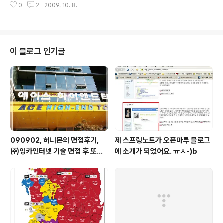
는 남자친구. 살짝 몸을 앞으로 내밀며 묻는다. " 후후. 그래
0
2
2009. 10. 8.
문이 아니었을까 라는 생각을 해본다. 도서관을 오가다가 두뇌 트레이닝에 대한
서? 떢볶이 먹었어? " 그러자 여자친구는 양손으로..
책을 읽어보았는데, 간단하게 할 수 있는 내용이라서 적어두었다. 이 내용들을
꾸준하게 할 수 있을까? ^^;; STEP 1. 아무리 바빠도 지금부터 시작하자 뇌가
순식간에 맑아지는 일상습관 아침에 일어나면 "잘 잤다!"고 말한다. 심호흡을 자
주 하면 뇌가 생기를 띤다. 아침밥을 먹지 않으면 뇌가 움직이지 않는다. 아침에
이 블로그 인기글
는 신문보다 책을 읽는다. 거울을 보기만 해도 겉모습뿐만 아니라 뇌까지 젊어
진다. 매일 ..
090902, 허니몬의 면접후기,
제 스프링노트가 오픈마루 블로그
㈜잉카인터넷 기술 면접 후 또한
에 소개가 되었어요. ㅠㅅ-)b
번 깨달음을 얻다. ㅡㅅ-)/ 레벨
업!!