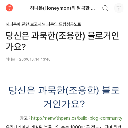
검색하기
허니몬(Honeymon)의 달콤한 비행
티스토리
허니몬에 관한 보고서/허니몬의 드림성공노트
당신은 과묵한(조용한) 블로거인
가요?
허니몬
2009. 10. 14. 13:40
당신은 과묵한(조용한) 블로
거인가요?
참고 :
http://menwithpens.ca/build-blog-community
우리나라에서 개설된 블로그의 수는 1000만 곳 정도가 되며 월방