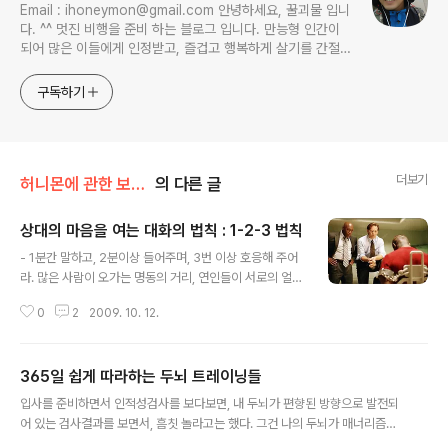
Email : ihoneymon@gmail.com 안녕하세요, 꿀괴물 입니
다. ^^ 멋진 비행을 준비 하는 블로그 입니다. 만능형 인간이
되어 많은 이들에게 인정받고, 즐겁고 행복하게 살기를 간절히
원합니다!! 달콤살벌한 꿀괴물의 좌충우돌 파란만장한 여정을
지켜봐주세요!! ^^
구독하기
더보기
허니몬에 관한 보고서/허니몬의 드림성공노트
의 다른 글
상대의 마음을 여는 대화의 법칙 : 1-2-3 법칙
글 내용
- 1분간 말하고, 2분이상 들어주며, 3번 이상 호응해 주어
라. 많은 사람이 오가는 명동의 거리, 연인들이 서로의 얼굴
을 사랑스런 얼굴로 바라보며 사랑을 속삭인다 (라고 가정
0
2
2009. 10. 12.
을 하자. ㅡㅅ-);; 오랜 솔로인 나는!!! 쓸쓸히 거리를 걷다가
고개를 돌려서 카페의 창가를 보고, 연인들을 보면서 부럽
다고 생각했을 뿐이고...!!! OTL...) 전혀 다른 분위기의 두
365일 쉽게 따라하는 두뇌 트레이닝들
커플이 있다. " 그래서 말이지, 어제는 은미가 밤 11시가 넘
글 내용
어서 떢볶이를 먹자고 그러는거야. 고민을 했지. 먹을까?
입사를 준비하면서 인적성검사를 보다보면, 내 두뇌가 편향된 방향으로 발전되
말까? " 어제 여동생과 있었던 일을 심각한 표정으로 말하
어 있는 검사결과를 보면서, 흠칫 놀라고는 했다. 그건 나의 두뇌가 매너리즘에
고 있는 여자친구를, 사랑스런 눈길로 웃음지으며 바라보
빠져서 새로운 것을 추구하지 않고 익숙한 것들에 만족하는 나태함을 보였기 때