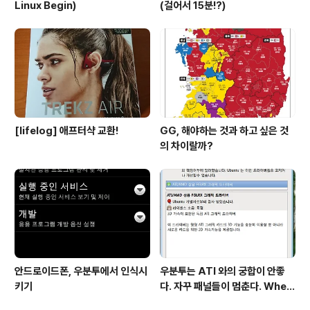
Linux Begin)
(걸어서 15분!?)
[lifelog] 애프터샥 교환!
GG, 해야하는 것과 하고 싶은 것
의 차이랄까?
안드로이드폰, 우분투에서 인식시
우분투는 ATI 와의 궁합이 안좋
키기
다. 자꾸 패널들이 멈춘다. When
return screen after scree