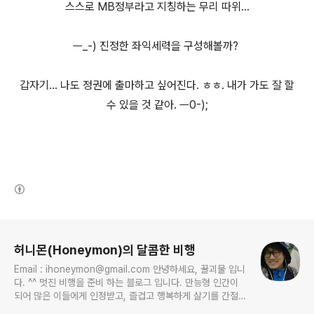
스스로 MB정부라고 지칭하는 무리 따위...
ㅡ_-) 진정한 좌익세력을 구성해볼까?
갑자기... 나도 정권에 출마하고 싶어진다. ㅎㅎ. 내가 가도 잘 할
수 있을 것 같아. ㅡ0-);
(새창열림)
로그 정보
허니몬(Honeymon)의 달콤한 비행
Email : ihoneymon@gmail.com 안녕하세요, 꿀괴물 입니
다. ^^ 멋진 비행을 준비 하는 블로그 입니다. 만능형 인간이
되어 많은 이들에게 인정받고, 즐겁고 행복하게 살기를 간절히
원합니다!! 달콤살벌한 꿀괴물의 좌충우돌 파란만장한 여정을