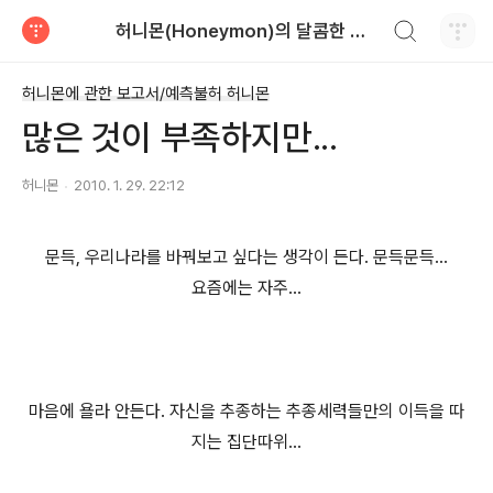
검색하기
허니몬(Honeymon)의 달콤한 비행
티스토리
허니몬에 관한 보고서/예측불허 허니몬
많은 것이 부족하지만...
허니몬
2010. 1. 29. 22:12
문득, 우리나라를 바꿔보고 싶다는 생각이 든다. 문득문득...
요즘에는 자주...
마음에 욜라 안든다. 자신을 추종하는 추종세력들만의 이득을 따
지는 집단따위...