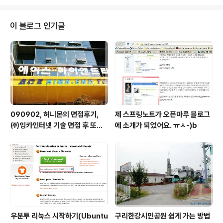
을 방지하기 위한 나름의 저를 위한 배려인건가요? ㅡ_
-)...!!
이 블로그 인기글
090902, 허니몬의 면접후기,
제 스프링노트가 오픈마루 블로그
㈜잉카인터넷 기술 면접 후 또한
에 소개가 되었어요. ㅠㅅ-)b
번 깨달음을 얻다. ㅡㅅ-)/ 레벨
업!!
우분투 리눅스 시작하기(Ubuntu
구리한강시민공원 쉽게 가는 방법