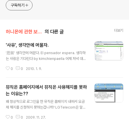
지켜봐주세요!! ^^
구독하기
더보기
허니몬에 관한 보고서/예측불허 허니몬
의 다른 글
'사유', 생각안에 머물자.
글 내용
'思留' 생각안에 머문다. El pensador espera. 생각하
는 사람은 기다린다 by kimchienpaella 어제 저녁 대형
서점에 들려서 한시간 동안 몇개 분야의 코너를 돌아다니
0
0
2010. 1. 9.
면서 눈에 띄는대로 책을 훑어보던 중에 인류학과 관련된
코너에서 집어들었던 몇몇 책들에서 사유에 대한 이야기들
이 흘러나왔다. 문득, 내 머리 속에서는 사유에 대해서 어떻
뮤직온 홈페이지에서 뮤직온 사용해지를 못하
게 정의하고 있는지 곰곰히 머릿 속을 헤짚어보았지만 사
유에 대한 어떤 정리도 머릿 속에서 해본 적이 없다는 결론
는 이유는??
글 내용
에 다다르게 된다. 어떤 사물이나 개념에 대한 인식의 깊이
왜 정상적으로 로그인을 한 뮤직온 홈페이지 내에서 요금
를 깊게하는 방법으로 우리는 '사유(思留)'를 한다. 사유를
제 해지를 신청하지 못하는겁니까? LGTelecom은 말씀
통해서 자신의 기억 속에 있는 것들을 검색하고 생각의 뿌
해주십시오. ㅡㅅ-)> 가입은 되는데 왜 해지는 안됩니까?
리를 뻗어가면서 하나의 거대한 식물을 꽃피우는 과정이
0
0
2009. 11. 27.
말씀해 주십시오. 왜 안되는지...? 설마 해커가 임의적으로
사유의 결과가 아닐..
뮤직온에 내 아이디로 로그인을 해서 요금제해지를 할 것