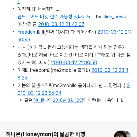
1
여전히 IT 쇄국정책….
안드로이드 마켓 철수 가능성 있다네요…
by
clien_news
에 남긴 글
2010-03-12 21:42:07
Freedom
!!!!!!
(벌써 10시가 다 되어간다.)
2010-03-12 21:
50:43
ㅡㅅ-)> 가끔… 괜히 그랬어라는 생각을 하게 되는 경우가
있다.
(바로 지금! 바로 이순간! 바로 여기!! 그래도 뭐 나름 잼
있기도 해. ㅎㅎ.)
2010-03-12 22:10:50
이제!! freedom!!
(me2mobile 춥다!!)
2010-03-12 23:4
8:25
이놈의 꽃샘추위!!
(me2mobile 음하하하!! 난 패딩점퍼..)
2
010-03-12 23:56:04
이 글은
허니몬
님의
2010년 3월 12일
의 미투데이 내용입니다.
로그 정보
허니몬(Honeymon)의 달콤한 비행