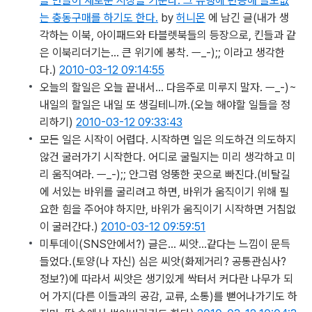
을 만들어 새로운 시장을 키운다. 그 유행에 편승해 쓸모없
는 충동구매를 하기도 한다.
by
허니몬
에 남긴 글
(내가 생
각하는 이북, 아이패드와 타블렛북들의 등장으로, 킨들과 같
은 이북리더기는... 큰 위기에 봉착. ㅡ_-);; 이라고 생각한
다.)
2010-03-12 09:14:55
오늘의 할일은 오늘 끝내서… 다음주로 미루지 말자. ㅡ_-)~
내일의 할일은 내일 또 생길테니까.
(오늘 해야할 일들을 정
리하기)
2010-03-12 09:33:43
모든 일은 시작이 어렵다. 시작하면 일은 의도하건 의도하지
않건 굴러가기 시작한다. 어디로 굴릴지는 미리 생각하고 미
리 움직여라. ㅡ_-);; 안그럼 엉뚱한 곳으로 빠진다.
(비탈길
에 서있는 바위를 굴리려고 하면, 바위가 움직이기 위해 필
요한 힘을 주어야 하지만, 바위가 움직이기 시작하면 거침없
이 굴러간다.)
2010-03-12 09:59:51
미투데이(SNS안에서?) 글은… 씨앗…같다는 느낌이 문득
들었다.
(토양(나 자신) 심은 씨앗(화제거리? 공통관심사?
정보?)에 따라서 씨앗은 생기있게 싹터서 커다란 나무가 되
어 가지(다른 이들과의 공감, 교류, 소통)를 뻗어나가기도 하