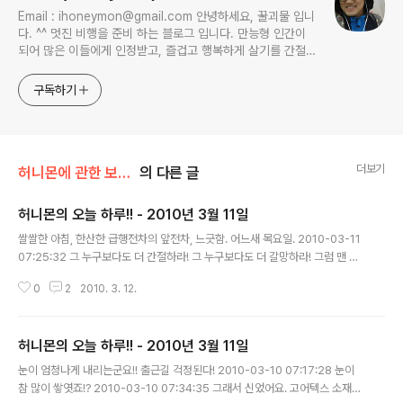
Email : ihoneymon@gmail.com 안녕하세요, 꿀괴물 입니
다. ^^ 멋진 비행을 준비 하는 블로그 입니다. 만능형 인간이
되어 많은 이들에게 인정받고, 즐겁고 행복하게 살기를 간절히
원합니다!! 달콤살벌한 꿀괴물의 좌충우돌 파란만장한 여정을
지켜봐주세요!! ^^
구독하기
더보기
허니몬에 관한 보고서/허니몬의 행성, 허니스(Honies)
의 다른 글
허니몬의 오늘 하루!! - 2010년 3월 11일
글 내용
쌀쌀한 아침, 한산한 급행전차의 앞전차, 느긋함. 어느새 목요일. 2010-03-11
07:25:32 그 누구보다도 더 간절하라! 그 누구보다도 더 갈망하라! 그럼 맨 앞
에 설 수 있고 가장 위에 오를 수 있을 것이다. 매사에 목숨을 건다는 게 때론 숨
0
2
2010. 3. 12.
막히고 너무나 감정이 건조해진다고 느껴질 수도 있다. 그러나 어쩔 수 없다. 목
숨을 건 자가 승리한다는건 변치않는진리 2010-03-11 07:56:54 서른즈음,
다시 태어나는 나 만화가들에게 미인하기는 하다. ㅡ_-);; 나도 만화책(주간소년
허니몬의 오늘 하루!! - 2010년 3월 11일
챔프)을 모으다가… 어머니께 오지게 맞은 다음, 학교다녀오니 만화책이 버려지
글 내용
고서는 모으는 것을 포기하고, 대여점에서 빌리는 것으로 선회… 지금도 그 습관
눈이 엄청나게 내리는군요!! 출근길 걱정된다! 2010-03-10 07:17:28 눈이
은 여전함. 열혈강호 양재현 작가에게서 들어보는 한국만화계의 ..
참 많이 쌓엿죠!? 2010-03-10 07:34:35 그래서 신었어요. 고어텍스 소재의