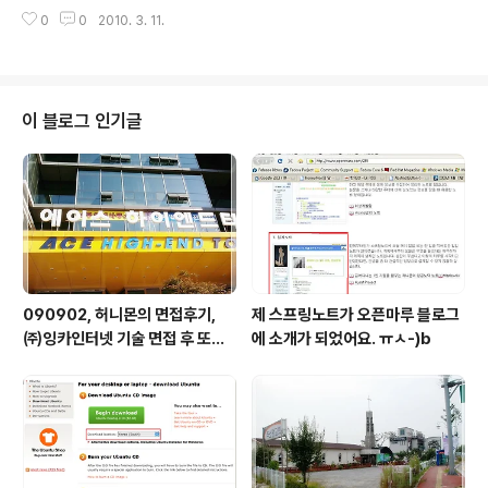
등산화. 방수효과 짱이에요. 양말이 젖지않아요. 그래서 남들이 가시않는 길을
0
0
2010. 3. 11.
걸어요. 누군가가 만든 길을 따라 줄지어 걷는 사람들과는 달라요^^ 2010-03
-10 07:42:00 어제 그 차장니미신가!? 오늘은 좀 낫네요. 오늘은 반칸!! 2010
-03-10 07:43:35 인증샷 빼먹었네^^ 어제 그차장님!? 2010-03-10 07:4
5:50 사람 참 많다!! ㅎㅎ 아저씨 패딩좀 빨아요.. ㅠㅅ-)> 쉰내 나요!! 2010-0
3-10 08:00:32 아!! 다리에 쥐났어!! 2010-03-10 08:09:56 일본식 표현
이 블로그 인기글
의 ..
090902, 허니몬의 면접후기,
제 스프링노트가 오픈마루 블로그
㈜잉카인터넷 기술 면접 후 또한
에 소개가 되었어요. ㅠㅅ-)b
번 깨달음을 얻다. ㅡㅅ-)/ 레벨
업!!