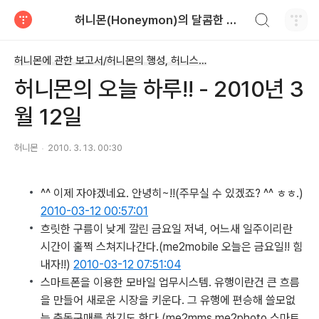
검색하기
허니몬(Honeymon)의 달콤한 비행
티스토리
허니몬에 관한 보고서/허니몬의 행성, 허니스(Honies)
허니몬의 오늘 하루!! - 2010년 3
월 12일
허니몬
2010. 3. 13. 00:30
^^ 이제 자야겠네요. 안녕히~!!
(주무실 수 있겠죠? ^^ ㅎㅎ.)
2010-03-12 00:57:01
흐릿한 구름이 낮게 깔린 금요일 저녁, 어느새 일주이리란
시간이 훌쩍 스쳐지나간다.
(me2mobile 오늘은 금요일!! 힘
내자!!)
2010-03-12 07:51:04
스마트폰을 이용한 모바일 업무시스템. 유행이란건 큰 흐름
을 만들어 새로운 시장을 키운다. 그 유행에 편승해 쓸모없
는 충동구매를 하기도 한다.
(me2mms me2photo 스마트