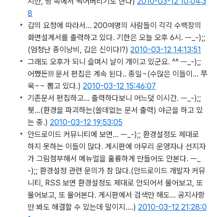
지만, 땅 속에서 썩어버리기도 한다)
2010-03-12 10:04:3
8
갑의 요청에 따라서… 200여명의 사람들이 각각 수백장의
화면설계서를 출력하고 있다. 기한은 오늘 오후 6시. ㅡ_-);;
(엄청난 종이낭비, 갑은 신이다!?)
2010-03-12 14:13:51
그래도 오후가 되니 슬며시 날이 개이고 있군요. ^^ ㅡ_-);;
어쨌든!!! 문서 편집은 계속 된다.. 종일~
(수많은 이들이... 쭈
욱~~ 뽑고 있다.)
2010-03-12 15:46:07
기존문서 편집하고… 출력하다보니 어느덧 이시간. ㅡ_-);;
췟…
(환경을 파괴하는(쓸데없는 문서 출력) 야근을 하고 있
는 중.)
2010-03-12 19:53:05
안드로이드 커뮤니티에 보면… ㅡ_-);; 환경설정도 제대로
하지 못하는 이들이 많다. 게시판에 아무리 운영자나 선지자
가 그림첨부해서 메뉴얼을 훌륭하게 만들어도 안본다. ㅡ_
-);; 환경설정 관련 문의가 참 많다.
(안드로이드 개발자 커뮤
니티, RSS 보면 환경설정도 제대로 안되어서 물어보고, 또
물어보고, 또 물어본다. 게시판에서 검색만 해도... 공지사항
만 봐도 해결할 수 있는데 말이지....)
2010-03-12 21:28:0