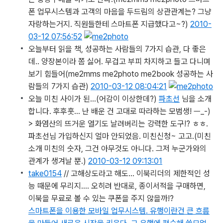
폰 업무시스템과 고객의 마음을 두드림의 상관관계는? 그냥
자랑하는거지. 직원들한테 스마트폰 지급했다고~?)
2010-
03-12 07:56:52
오늘부터 읽을 책, 성공하는 사람들의 7가지 습관, 다 좋은
데.. 양장본이라 쫌 싫어. 무겁고 부피 차지하고 들고 다니며
보기 힘들어
(me2mms me2photo me2book 성공하는 사
람들의 7가지 습관)
2010-03-12 08:04:21
오늘 미친 사이가 된…(어감이 이상한데?)
파초선
님을 소개
합니다. 후후훗… 난 배운 건 고대로 따라하는 모범생! ㅡ_-)
> 화염산의 뜨거운 열기도 날려버리는 강력한 도구!? ㅎㅎ.
파초선님 가입하신지 얼마 안되었음. 미친신청~ 고고.
(미친
소개 미친의 숫자, 그건 아무것도 아니다. 그저 누군가와의
관계가 생겨날 뿐.)
2010-03-12 09:13:01
take0154
// 고해상도라고 해도… 이북리더의 제한적인 성
능 때문에 무리지…. 오히려 반대로, 종이서적을 구매하면,
이북을 무료로 볼 수 있는 쿠폰을 주지 않을까!?
스마트폰을 이용한 모바일 업무시스템. 유행이란건 큰 흐름