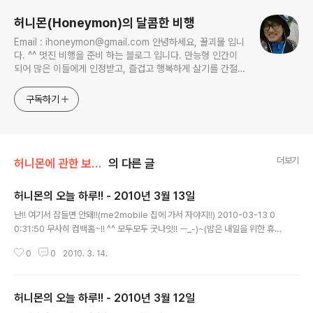
허니몬(Honeymon)의 달콤한 비행
Email : ihoneymon@gmail.com 안녕하세요, 꿀괴물 입니
다. ^^ 멋진 비행을 준비 하는 블로그 입니다. 만능형 인간이
되어 많은 이들에게 인정받고, 즐겁고 행복하게 살기를 간절히
원합니다!! 달콤살벌한 꿀괴물의 좌충우돌 파란만장한 여정을
지켜봐주세요!! ^^
구독하기
더보기
허니몬에 관한 보고서/허니몬의 행성, 허니스(Honies)
의 다른 글
허니몬의 오늘 하루!! - 2010년 3월 13일
글 내용
난!! 여기서 잠들면 안돼!!(me2mobile 집에 가서 자야지!!) 2010-03-13 0
0:31:50 무사히 컴백홈~!! ^^ 모두모두 굿나잇!! ㅡ_-)~(밤은 내일을 위한 휴식
의 시간.) 2010-03-13 01:15:44 공간의 한켠에 세우는 난간이나 벽은 그 자
0
0
2010. 3. 14.
체만의 부피보다 많은 공간을 차지한다.(me2mobile 도로변에 인도와 차도를
나누는 난간을 보면서..) 2010-03-13 08:28:52 “우리가 직면한 중대한 문
제들은 그 문제들이 발생할 때 갖고 있던 사고 방식으로는 해결할 수 없다.”, 아
허니몬의 오늘 하루!! - 2010년 3월 12일
이슈타인 // 심각한 문제를 해결하기 위해서는 좀더 깊고 새로운 차원의 사고방
글 내용
식이 필요하다.(me2book 성공하는 사람들의 7가지 습관) 2010-03-13 1