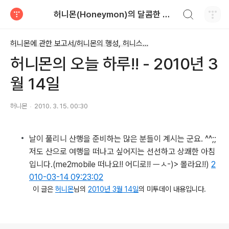
검색하기
허니몬(Honeymon)의 달콤한 비행
티스토리
허니몬에 관한 보고서/허니몬의 행성, 허니스(Honies)
허니몬의 오늘 하루!! - 2010년 3
월 14일
허니몬
2010. 3. 15. 00:30
날이 풀리니 산행을 준비하는 많은 분들이 계시는 군요. ^^;;
저도 산으로 여행을 떠나고 싶어지는 선선하고 상쾌한 아침
입니다.
(me2mobile 떠나요!! 어디로!! ㅡㅅ-)> 몰라요!!)
2
010-03-14 09:23:02
이 글은
허니몬
님의
2010년 3월 14일
의 미투데이 내용입니다.
로그 정보