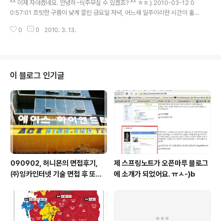
^^ 이제 자야겠네요. 안녕히~!!(주무실 수 있겠죠? ^^ ㅎㅎ.) 2010-03-12 0
0:40:57 성공하는 사람들..
0:57:01 흐릿한 구름이 낮게 깔린 금요일 저녁, 어느새 일주이리란 시간이 훌
쩍 스쳐지나간다.(me2mobile 오늘은 금요일!! 힘내자!!) 2010-03-12 07:5
0
0
2010. 3. 13.
1:04 스마트폰을 이용한 모바일 업무시스템. 유행이란건 큰 흐름을 만들어 새
로운 시장을 키운다. 그 유행에 편승해 쓸모없는 충동구매를 하기도 한다.(me2
mms me2photo 스마트폰 업무시스템과 고객의 마음을 두드림의 상관관계
는? 그냥 자랑하는거지. 직원들한테 스마트폰 지급했다고~?) 2010-03-12 0
7:56:52 오늘부터 읽을 책, 성공하는 사람들의 7가지 습관, 다 좋은데.. 양장본
이 블로그 인기글
이라 쫌 싫어. 무겁고 부피 차지하고 들고 다니며..
090902, 허니몬의 면접후기,
제 스프링노트가 오픈마루 블로그
㈜잉카인터넷 기술 면접 후 또한
에 소개가 되었어요. ㅠㅅ-)b
번 깨달음을 얻다. ㅡㅅ-)/ 레벨
업!!