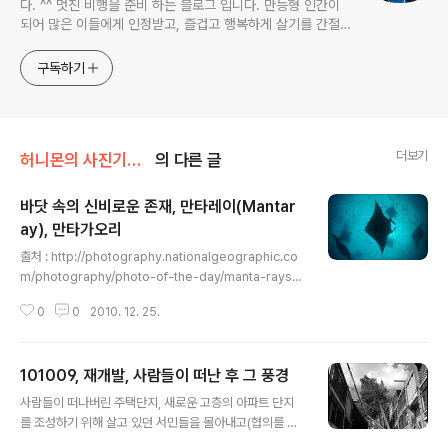
다. ^^ 멋진 비행을 준비 하는 블로그 입니다. 만능형 인간이
되어 많은 이들에게 인정받고, 즐겁고 행복하게 살기를 간절히
원합니다!! 달콤살벌한 꿀괴물의 좌충우돌 파란만장한 여정을
지켜봐주세요!! ^^
구독하기
더보기
허니몬의 사진기록/프레임, 틀 안의 이야기
의 다른 글
바닷 속의 신비로운 존재, 만타레이(Mantar
ay), 만타가오리
글 내용
출처 : http://photography.nationalgeographic.co
m/photography/photo-of-the-day/manta-rays-
pod-best09/ 시밀란 바닷 속에서 만나길 기대했던 만타
0
0
2010. 12. 25.
레이, 만타가오리. 푸른 바닷속을 유영하는 그 녀석을 만나
보고 싶다. 2011년에는 스쿠버 다이빙을 조금 더 본격적으
로 해야겠다.
101009, 재개발, 사람들이 떠난 후 그 풍경
글 내용
사람들이 떠나버린 주택단지, 새로운 고층의 아파트 단지
를 조성하기 위해 살고 있던 서민들을 몰아내고(협의를 통
해서 나갔다고 하지만, 재개발지에 살고 있던 서민들은 결