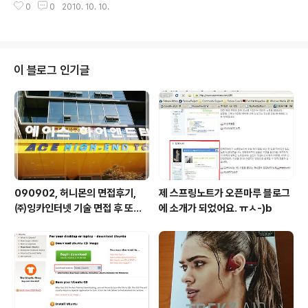
0
0
2010. 10. 10.
국 적은 보상비를 가지고 점점 더 도시 밖으로 밖으로 몰려
나갈 수밖에 없다), 사람들의 출입을 통제한 곳, 반대편 지
역에서는 이미 대부분의 건물들을 무너뜨리고 토목공사를
진행하고 있다. 사람들이 떠난 건물들은, 사람의 손길이 사
라지고 나니 점점 황폐해지기 시작한다. 시골마을에서도
이 블로그 인기글
사람이 살던 집에서 사람이 떠나고 오래지나고 나면 생명
력을 잃고 허물어져 풍화되며 자연으로 돌아가는 모습과는
달리, 시멘트로 지어진 건물들은 흉물스런 모습으로 남아
있었다. 사람들이 떠난 흔적은 어지럽게 널려 있었다.
090902, 허니몬의 면접후기,
제 스프링노트가 오픈마루 블로그
㈜잉카인터넷 기술 면접 후 또한
에 소개가 되었어요. ㅠㅅ-)b
번 깨달음을 얻다. ㅡㅅ-)/ 레벨
업!!