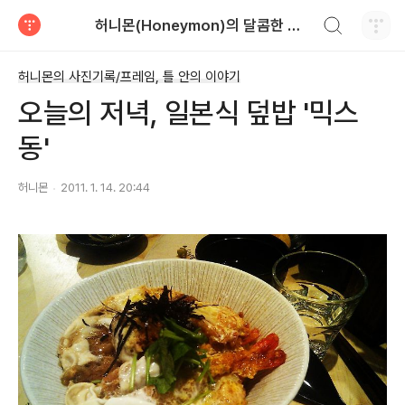
검색하기
허니몬(Honeymon)의 달콤한 비행
티스토리
허니몬의 사진기록/프레임, 틀 안의 이야기
오늘의 저녁, 일본식 덮밥 '믹스
동'
허니몬
2011. 1. 14. 20:44