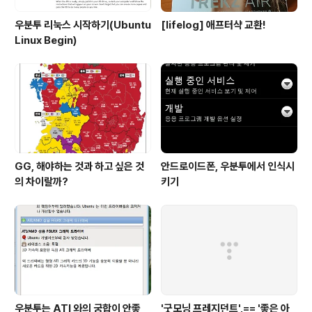
우분투 리눅스 시작하기(Ubuntu
[lifelog] 애프터샥 교환!
Linux Begin)
GG, 해야하는 것과 하고 싶은 것
안드로이드폰, 우분투에서 인식시
의 차이랄까?
키기
우분투는 ATI 와의 궁합이 안좋
'굿모닝 프레지던트',== '좋은 아