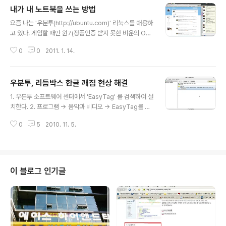
내가 내 노트북을 쓰는 방법
글 내용
요즘 나는 '우분투(http://ubuntu.com)' 리눅스를 애용하
고 있다. 게임할 때만 윈7(정품인증 받지 못한 비운의 OS)
을 사용한다. 우분투 리눅스는 개발환경을 구축하기가 참
0
0
2011. 1. 14.
쉽다. sudo apt-get install eclipse 명령 만으로도 자
바 JDK와 이클립스와 실행에 필요한 라이브러리들까지 모
두 설치를 해주기 때문이기도 하고, 리눅스가 주는 색다른
우분투, 리듬박스 한글 깨짐 현상 해결
묘미와 Gnome GUI가 Windows XP와 크게 다르지 않
글 내용
아 사용하는 데 크게 무리가 가지 않기 때문이다. ^^ 윈도우
1. 우분투 소프트웨어 센터에서 'EasyTag' 를 검색하여 설
말고 다른 운영체제(애플의 맥북이 간지가 나기는 하지만
치한다. 2. 프로그램 -> 음악과 비디오 -> EasyTag를 실
가격이 부담이 가는 분이 선택하기에)를 사용해 보려고 하
행한다. 3. settings -> preference... 를 선택한다. 그
시는 분들에게 우분투를 추천하는 바이다. 현재 내가 사용
0
5
2010. 11. 5.
림에서 보는 것처럼 설정을 변경한다. 하단에 있는 non-st
하는 노트북은 OS를 탑재하지 않은 와이드 15..
andart는 위의 ID3v2 tags, ID3v1 tags에서 해당사항
이 없는 태그들에 대한 처리를 담당하는 설정이라고 한다.
^^; 참고문헌 : http://ubuntu.or.kr/viewtopic.php?p
=59363 4. OK를 누르고, 음악 파일이 존재하는 폴더를
이 블로그 인기글
선택한다. 마우스 커서가 있는 버튼을 클릭하여 전체파일
을 선택한 후에, 왼쪽으로 두번째에 있는 버튼(save file
(s))를 클릭한다. 5. 그러면 아래와 같은 팝업창이..