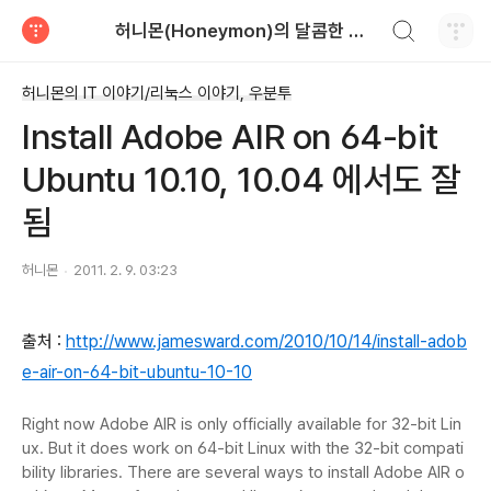
검색하기
허니몬(Honeymon)의 달콤한 비행
티스토리
허니몬의 IT 이야기/리눅스 이야기, 우분투
Install Adobe AIR on 64-bit
Ubuntu 10.10, 10.04 에서도 잘
됨
허니몬
2011. 2. 9. 03:23
출처 :
http://www.jamesward.com/2010/10/14/install-adob
e-air-on-64-bit-ubuntu-10-10
Right now Adobe AIR is only officially available for 32-bit Lin
ux. But it does work on 64-bit Linux with the 32-bit compati
bility libraries. There are several ways to install Adobe AIR o