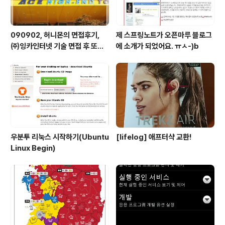
090902, 허니몬의 면접후기,
제 스프링노트가 오픈마루 블로그
㈜잉카인터넷 기술 면접 후 또한
에 소개가 되었어요. ㅠㅅ-)b
번 깨달음을 얻다. ㅡㅅ-)/ 레벨
업!!
우분투 리눅스 시작하기(Ubuntu
[lifelog] 애프터샥 교환!
Linux Begin)