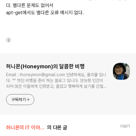
다. 별다른 문제도 없어서
apt-get에서도 별다른 오류 메시지 없다.
(새창열림)
로그 정보
허니몬(Honeymon)의 달콤한 비행
Email : ihoneymon@gmail.com 안녕하세요, 꿀괴물 입니
다. ^^ 멋진 비행을 준비 하는 블로그 입니다. 만능형 인간이
되어 많은 이들에게 인정받고, 즐겁고 행복하게 살기를 간절히
원합니다!! 달콤살벌한 꿀괴물의 좌충우돌 파란만장한 여정을
지켜봐주세요!! ^^
구독하기
더보기
허니몬의 IT 이야기/리눅스 이야기, 우분투
의 다른 글