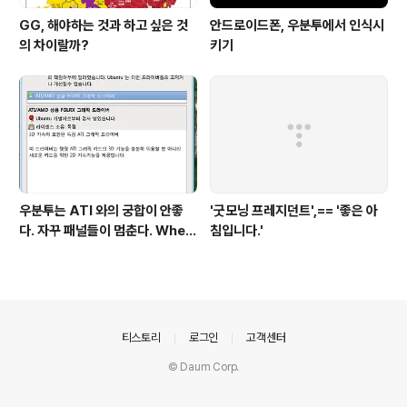
GG, 해야하는 것과 하고 싶은 것
안드로이드폰, 우분투에서 인식시
의 차이랄까?
키기
우분투는 ATI 와의 궁합이 안좋
'굿모닝 프레지던트',== '좋은 아
다. 자꾸 패널들이 멈춘다. When
침입니다.'
return screen after scree
n saver, gnome panel is st
op.
의안내
티스토리
로그인
고객센터
© Daum Corp.