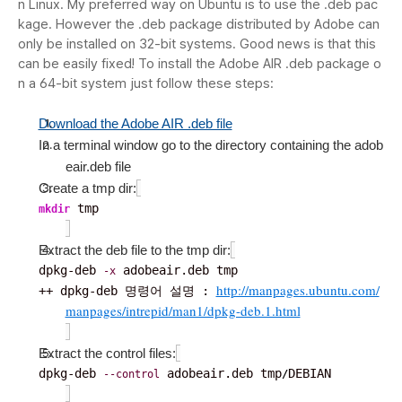
n Linux. My preferred way on Ubuntu is to use the .deb pac
kage. However the .deb package distributed by Adobe can
only be installed on 32-bit systems. Good news is that this
can be easily fixed! To install the Adobe AIR .deb package o
n a 64-bit system just follow these steps:
Download the Adobe AIR .deb file
In a terminal window go to the directory containing the adob
eair.deb file
Create a tmp dir:
 tmp
mkdir
Extract the deb file to the tmp dir:
dpkg-deb 
 adobeair.deb tmp
-x
http://manpages.ubuntu.com/
++ dpkg-deb 명령어 설명 : 
manpages/intrepid/man1/dpkg-deb.1.html
Extract the control files:
dpkg-deb 
 adobeair.deb tmp
DEBIAN
--control
/