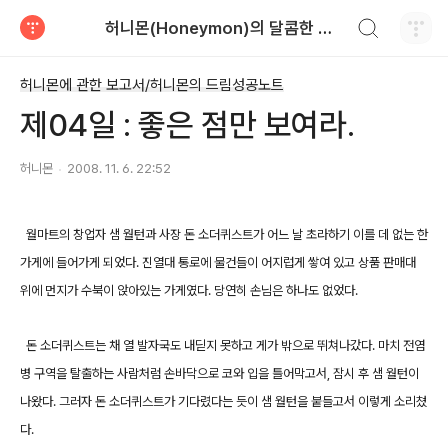
검색하기
허니몬(Honeymon)의 달콤한 비행
티스토리
허니몬에 관한 보고서/허니몬의 드림성공노트
제04일 : 좋은 점만 보여라.
허니몬
2008. 11. 6. 22:52
월마트의 창업자 샘 월턴과 사장 돈 소더퀴스트가 어느 날 초라하기 이를 데 없는 한
가게에 들어가게 되었다. 진열대 통로에 물건들이 어지럽게 쌓여 있고 상품 판매대
위에 먼지가 수북이 앉아있는 가게였다. 당연히 손님은 하나도 없었다.
돈 소더퀴스트는 채 열 발자국도 내딛지 못하고 게가 밖으로 뛰쳐나갔다. 마치 전염
병 구역을 탈출하는 사람처럼 손바닥으로 코와 입을 틀어막고서, 잠시 후 샘 월턴이
나왔다. 그러자 돈 소더퀴스트가 기다렸다는 듯이 샘 월턴을 붙들고서 이렇게 소리쳤
다.