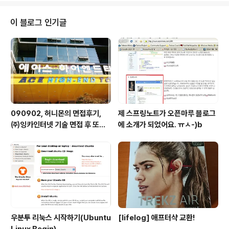
자의 관점은 '우연히' 사고방식에 토대를 두고 있다. 그는 자신이 우연히 태어났
다고 믿는다. 또 사람들을 우연히 만났다고 믿는다. '우연히' 시각으로 세상과 인
이 블로그 인기글
간관계를 바라보니 핑계가 많을 수밖에 없고 불평불만이 끊이지 ..
090902, 허니몬의 면접후기,
제 스프링노트가 오픈마루 블로그
㈜잉카인터넷 기술 면접 후 또한
에 소개가 되었어요. ㅠㅅ-)b
번 깨달음을 얻다. ㅡㅅ-)/ 레벨
업!!
우분투 리눅스 시작하기(Ubuntu
[lifelog] 애프터샥 교환!
Linux Begin)