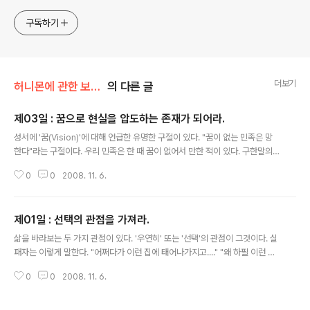
원합니다!! 달콤살벌한 꿀괴물의 좌충우돌 파란만장한 여정을
지켜봐주세요!! ^^
구독하기
더보기
허니몬에 관한 보고서/허니몬의 드림성공노트
의 다른 글
제03일 : 꿈으로 현실을 압도하는 존재가 되어라.
글 내용
성서에 '꿈(Vision)'에 대해 언급한 유명한 구절이 있다. "꿈이 없는 민족은 망
한다"라는 구절이다. 우리 민족은 한 때 꿈이 없어서 만한 적이 있다. 구한말의
일이다. 하지만 다시 꿈을 찾았고 이후 우리 민족은 세계에서 가장 빨리 근대화
0
0
2008. 11. 6.
를 이룩했다. 개인 역시 마찬가지다. 꿈이 없는 사람은 망할 수밖에 없다. 미래에
대한 비전이 없으니 매사에 적당주의로 살아가게 되고, 결국 경쟁력을 상실해
도태되는 운명에 처하게 된다. 20대는 크게 두 부류로 나뉜다. 꿈을 믿는 20대
제01일 : 선택의 관점을 가져라.
와 현실을 믿는 20대. 꿈을 믿는 20대는 불만족스러운 현실을 용납하지 않는
글 내용
다. 그들에게 현실은 거짓이다. 꿈이 진실이다. 그들은 가슴속에 시퍼렇게 살아
삶을 바라보는 두 가지 관점이 있다. '우연히' 또는 '선택'의 관점이 그것이다. 실
있는 꿈의 영상을 현실로 만들기 위해 20대를 치열하게 살아간다. 그들은 모
패자는 이렇게 말한다. "어쩌다가 이런 집에 태어나가지고...." "왜 하필 이런 나
두..
라지? 세상에 잘사는 나라가 얼마나 많은데 왜 하필 이 땅에 태어난거야?" "이
0
0
2008. 11. 6.
사람들만 아니었으면...." 반면 성공자는 이렇게 말한다. "우리 집은 나부터 시작
이다." "거의 모든 가능성이 실현된 선진국에 비하면, 우리나라는 기회의 천국이
야!" "이 사람들을 변화시킬 거야. 기필코 그렇게 만들거야." 삶을 바라보는 실패