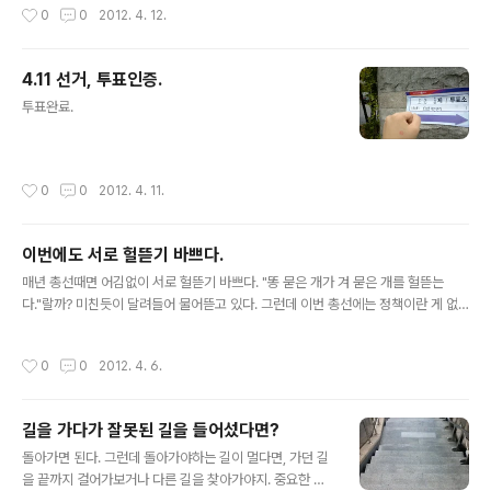
자.
작성시간
0
0
2012. 4. 12.
4.11 선거, 투표인증.
글 내용
투표완료.
작성시간
0
0
2012. 4. 11.
이번에도 서로 헐뜯기 바쁘다.
글 내용
매년 총선때면 어김없이 서로 헐뜯기 바쁘다. "똥 묻은 개가 겨 묻은 개를 헐뜯는
다."랄까? 미친듯이 달려들어 물어뜯고 있다. 그런데 이번 총선에는 정책이란 게 없
어. 밑도 끝도 없는 정책(예산 편성이나 집행에 대한 준비도 없고)만 남발하고, 그 세
금을 내고 정책에 휘둘리며 살아가야하는 국민들을 위한 정책이 없어. 고등 교육자들
작성시간
0
0
2012. 4. 6.
이 많고 먹고 살기 좋아진 세상이라지만, 우리네 정치의식이 그런 풍요로움을 누리기
에는 과거에 머물러 있다. 투표하자. 자신의 소신껏. 투표한 다음에 까자.
길을 가다가 잘못된 길을 들어섰다면?
글 내용
돌아가면 된다. 그런데 돌아가야하는 길이 멀다면, 가던 길
을 끝까지 걸어가보거나 다른 길을 찾아가야지. 중요한 건