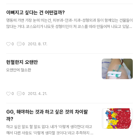
이뻐지고 싶다는 건 어떤걸까?
글 내용
명동에 가면 가장 눈에 띄는건, 피부과-안과-치과-성형외과 등이 함께있는 건물들이
많다는 거다. 코스요리가 나오듯 성형미인이 저 코스를 따라 만들어져 나오고 있달
까? 언제부터인가 지하철에는 성형외과의 광고들이 가득 차기 시작한다. 일반적으로
동물들은 암컷보다 수컷이 화려하다. 번식기가 되면 수컷들은 자신을 한껏 치장하고
작성시간
0
0
2012. 8. 17.
화려한 구애의 몸짓으로 암컷을 유혹한다. 암컷은 자신을 향해 구애하는 수컷들 중
자신이 낳을 아이에게 생존을 높일 수 있는(그 종족만의 특징을 뚜렷하게 갖는) 유전
자를 가진 수컷을 선택한다. 인간계에서는 여성이 치장을 한다. 고가의 브랜드 제품
헌혈한지 오랜만
을 두르고, 거기서 더 나아가 시대의 흐름에 따라 운동을 하여 살을 빼고 그것도 부족
글 내용
하다 느끼면 자신의 뼈와 살을 깍아 사람들이 좋아할 얼굴형으로 ..
오맨만에 혈소판
작성시간
0
0
2012. 4. 21.
GG, 해야하는 것과 하고 싶은 것의 차이랄
까?
글 내용
하고 싶은 말도 할 말도 없다. 내가 '이렇게 생각한다.'라고
해서 다른 사람도 '이렇게 생각할 것이다.'라고 추측하지 말