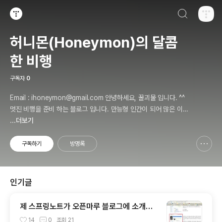
검색하기
티스토리
허니몬(Honeymon)의 달콤
한 비행
구독자
0
Email : ihoneymon@gmail.com 안녕하세요, 꿀괴물 입니다. ^^
멋진 비행을 준비 하는 블로그 입니다. 만능형 인간이 되어 많은 이들
에게 인정받고, 즐겁고 행복하게 살기를 간절히 원합니다!! 달콤살벌
...더보기
한 꿀괴물의 좌충우돌 파란만장한 여정을 지켜봐주세요!! ^^
구독하기
방명록
신고하기 레이어
열기
인기글
제 스프링노트가 오픈마루 블로그에 소개가
되었어요. ㅠㅅ-)b
14
0
조회
21