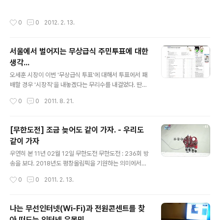
'길'이 아니라 그 길을 걷고 있는 '나'니까.
작성시간
0
0
2012. 2. 13.
서울에서 벌어지는 무상급식 주민투표에 대한
생각...
글 내용
오세훈 시장이 이번 '무상급식 투표'에 대해서 투표에서 패
배할 경우 '시장직'을 내놓겠다는 무리수를 내걸었다. 딴지
일보 : http://www.ddanzi.com/ 에서 요즘 한창 주가를
작성시간
0
0
2011. 8. 21.
올리고 있는 '나는 꼼수다' 라는 대통령 헌정방송이 네티즌
사이에 넓게 퍼져나가고 있다. 나도 재미있게 듣고 있는 방
송인데, 한나라의 대통령(기업의 CEO였고, 교회의 장로이
[무한도전] 조금 늦어도 같이 가자. - 우리도
고, 탈세의 귀재이기 때문에 다양한 소재거리를 제공한다)
같이 가자
을 대상으로한 풍자 프로그램을 찾아볼 수 없는 현실 속에
글 내용
서, 네티즌들은 진행자들의 시원시원한 웃음소리에서 위로
우연히 본 11년 02월 12일 무한도전 무한도전 : 236회 방
를 느끼는 지도 모르겠다. BBK, 청계재단, 소망교회, 인천
송을 보다. 2018년도 평창올림픽을 기원하는 의미에서
공항매각, 4대강 사업 등에 대해서 시원시원하게 꼬집어
'평창'에서 무한도전을 촬영한 것을 보인다. 개인적으로 주
작성시간
0
0
2011. 2. 13.
주고 있다. ㅡ_-); 개인적으로도 왜 저런 인물을 대통령으
말에하는 어느 예능보다도 '무한도전'을 좋아하는 나는 이
로 뽑았는지..
번 방송에서 꽤 인상깊은 장면들을 볼 수가 있어 즐거웠다.
어느 순간부터 주말 예능에서는 '즐거움, 감동, 슬픔'을 함
나는 무선인터넷(Wi-Fi)과 전원콘센트를 찾
께 담아내기 위해 노력하게 되었다. 그것은 '무한도전'이라
아 떠도는 인터넷 유목민