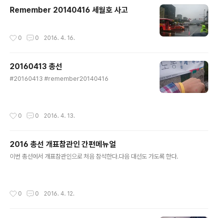
무섭게 밀즈 오리지널 2.0 을 시식(?? 시음??) 해보았습니
Remember 20140416 세월호 사고
다. 옆에 있는 동료직원에게도 맛을 보라고 하나 건냈습니
다.전용쉐이커에는 '오리지널'과 '라이트' 에 따른 물높이가
있습니다. 물높이선에 맞춰 물을 채우고! 파우치에 있는 내
작성시간
0
0
2016. 4. 16.
용물을 담습니다. 그냥 떡에 찍어먹어도 콩가루처럼 고소
하게 먹을 수 있겠습니다. 그렇겠죠...?파우치의 내용..
20160413 총선
글 내용
#20160413 #remember20140416
작성시간
0
0
2016. 4. 13.
2016 총선 개표참관인 간편메뉴얼
글 내용
이번 총선에서 개표참관인으로 처음 참석한다.다음 대선도 가도록 한다.
작성시간
0
0
2016. 4. 12.