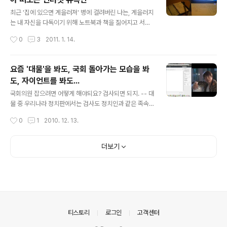
는 프로가 영향을 끼쳤다고 생각한다. 이번 회차에서는 '인
글 내용
간 유재석'이 가지고 있는 인간적인 매력과 '리더 유재석'이
최근 '집에 있으면 게을러져' 병에 걸려버린 나는, 게을러지
가지고 있는 리더쉽을 보여주는 프로였다. 그리고 마지막
는 내 자신을 다독이기 위해 노트북과 책을 짊어지고 서울
으로 인상깊었던 장면 중 하나가 바로 이 장면이었다. 50
로 나온다. 왕복 2시간의 거리를 굳이 나오는 이유는 곧 재
작성시간
0
3
2011. 1. 14.
도가 넘는 경사를 오르는 것에 대해 '지치고, 겁먹은' 길을
취업을 해야하는 상황 속에서 늘어지는 나 자신을 다독이
위해 힘든 와중..
기 위해서이다. 내가 자주가는 곳은 요기다. 주변에 큰 카페
들이 많은 탓에 그리 사람들이 많이 몰리지 않으면서, 지나
요즘 '대물'을 봐도, 국회 돌아가는 모습을 봐
가는 사람들을 내려다볼 수 있으면서, 편안하게 인터넷을
도, 자이언트를 봐도...
즐기며 컴퓨터를 할 수 있기 때문에 나는 이곳을 자주 찾는
글 내용
다. 언제부터인가, 커피숍을 선택할 때 - 무선인터넷(Wi-F
국회의원 잡으려면 어떻게 해야되요? 검사되면 되지. -- 대
i)는 잘 잡히는지? - 충분한 전원 콘센트가 있는지? - 사람
물 중 우리나라 정치판에서는 검사도 정치인과 같은 족속
들은 많지 않은지? - 지나가는 사람을 볼 수 있는지? 를 고
이다. 가재는 게편이라지만... 요즘 정치 돌아가는 뽄새를
작성시간
0
1
2010. 12. 13.
려하여 커피숍을 선택하고 있다. 오늘도 나는 노트북과 두
보면, 열만 가득 뻗쳐오른다. 영화 속에 나오는, 나의 상상
터운 책이 든 가..
속에 있는 대통령은 과연 나타날 수 있을까? 후우... ㅡ_-)>
내가 대통령이 되었으면 좋겠다는 생각이 드는 건 왜그럴
더보기
까?
의안내
티스토리
로그인
고객센터