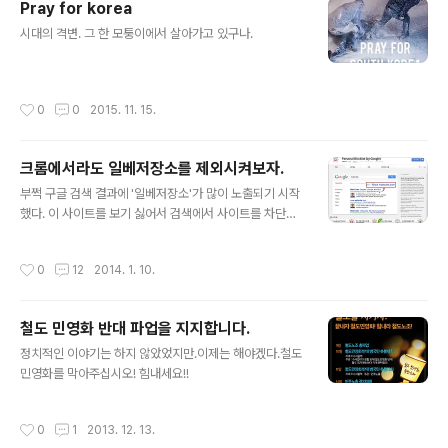
Pray for korea
글 내용
시대의 격변. 그 한 모퉁이에서 살아가고 있구나.
작성시간
0
0
2015. 11. 15.
크롬에서라도 일베저장소를 제외시켜보자.
글 내용
부쩍 구글 검색 결과에 '일베저장소'가 많이 노출되기 시작
했다. 이 사이트를 보기 싫어서 검색에서 사이트를 차단할
방법을 요리조리 찾아봤지만 딱히 눈에 띄지를 않는다. 찾
아보니 구글에서 특정 사이트를 검색결과에서 차단시키는
작성시간
0
12
2014. 1. 10.
기능이 사라졌다.대신 공식 크롬 플러그인 'Personal Blo
cklist' 을 설치할 수가 있다. 현재 접근해있는 사이트를 차
단하는 기능을 한다. 차단하려면... 그 사이트에 한번은 접
철도 민영화 반대 파업을 지지합니다.
근해야 한다.일베저장소에 가서 오른쪽 상단에 있는 Pers
글 내용
onal Blocklist 버튼을 누르면 다음과 같은 창이 뜬다. 이
정치적인 이야기는 하지 않았었지만.이제는 해야겠다.철도
제 'Block current host: ilbe.com' 을 클릭하면 된다.
민영화를 막아주십시오! 힘내세요!!
사용방법은 간단하다. 저기서 달루는 글들이 참... 거북스럽
다.
작성시간
0
1
2013. 12. 13.