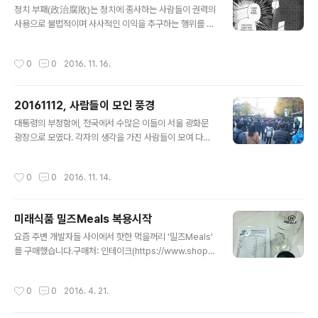
정치 부패(政治腐敗)는 정치에 종사하는 사람들이 권력의
사용으로 불법적이며 사사적인 이익을 추구하는 행위를 말
한다. 정적의 억압이나 경찰로 인한 탄압과 같은 정부의 권
력을 다른 목적으로 악용하는 행위는 정치 부패로 간주하
작성시간
0
0
2016. 11. 16.
지 않다. 정부와 집적적으로 관련이 없는 민간인이나 사기
업이도 정치 부패로 간주하지 않다. 정치 부패는 즉 공무를
수행하는 정치인의 불법 행위이다. 정치 부패의 형태는 뇌
20161112, 사람들이 모인 풍경
물, 공갈, 정실인사, 네포티즘, 불법 후원, 공금 횡령 등이 있
글 내용
다. 이러한 형태의 정치 부패는 마약거래, 돈세탁, 인신매매
대통령의 부정함에, 전국에서 수많은 이들이 서울 광화문
등의 조직범죄에 연류될 수 있다. 정치 부패가 심한 상황을
광장으로 모였다. 각자의 생각을 가진 사람들이 모여 다함
도둑정치(Kleptocracy)라고 부른다.- 정치_부패, wikip
께 입모아 외치는 함성이 그곳에 닿기를 바라며 앞으로 나
edia
아간다. 시위행진의 틈 안에서, 스마트폰을 통해 시위 밖의
작성시간
0
0
2016. 11. 14.
전체적인 분위기를 확인하면서 앞으로 앞으로 나아간다.
사람들이 자리를 지킨다. 자신들만 생각하는 구태의연한
무리들을 태권브이가 빠샤!하고 무찔러주길 바라본다.
미래식품 밀즈Meals 복용시작
글 내용
요즘 주변 개발자들 사이에서 핫한 먹을꺼리 '밀즈Meals'
를 구매했습니다.구매처: 인테이크(https://www.shopin
take.com) 구매에 앞서 지인을 '피실험체'로 삼아 '쉐이커
+ 일주일치(7개)' 으로 제공하여 긍정적인 피드백을 받은
작성시간
0
0
2016. 4. 21.
후 진행을 했습니다.'피실험체'도 함께 구매(칼로리가 절반
정도 되는 라이트를 구매)를 하여 택배비를 절약. 도착하기