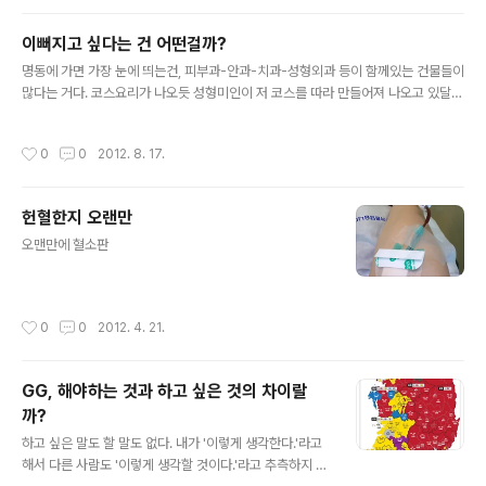
이뻐지고 싶다는 건 어떤걸까?
글 내용
명동에 가면 가장 눈에 띄는건, 피부과-안과-치과-성형외과 등이 함께있는 건물들이
많다는 거다. 코스요리가 나오듯 성형미인이 저 코스를 따라 만들어져 나오고 있달
까? 언제부터인가 지하철에는 성형외과의 광고들이 가득 차기 시작한다. 일반적으로
동물들은 암컷보다 수컷이 화려하다. 번식기가 되면 수컷들은 자신을 한껏 치장하고
작성시간
0
0
2012. 8. 17.
화려한 구애의 몸짓으로 암컷을 유혹한다. 암컷은 자신을 향해 구애하는 수컷들 중
자신이 낳을 아이에게 생존을 높일 수 있는(그 종족만의 특징을 뚜렷하게 갖는) 유전
자를 가진 수컷을 선택한다. 인간계에서는 여성이 치장을 한다. 고가의 브랜드 제품
헌혈한지 오랜만
을 두르고, 거기서 더 나아가 시대의 흐름에 따라 운동을 하여 살을 빼고 그것도 부족
글 내용
하다 느끼면 자신의 뼈와 살을 깍아 사람들이 좋아할 얼굴형으로 ..
오맨만에 혈소판
작성시간
0
0
2012. 4. 21.
GG, 해야하는 것과 하고 싶은 것의 차이랄
까?
글 내용
하고 싶은 말도 할 말도 없다. 내가 '이렇게 생각한다.'라고
해서 다른 사람도 '이렇게 생각할 것이다.'라고 추측하지 말