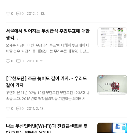
'길'이 아니라 그 길을 걷고 있는 '나'니까.
작성시간
0
0
2012. 2. 13.
서울에서 벌어지는 무상급식 주민투표에 대한
생각...
글 내용
오세훈 시장이 이번 '무상급식 투표'에 대해서 투표에서 패
배할 경우 '시장직'을 내놓겠다는 무리수를 내걸었다. 딴지
일보 : http://www.ddanzi.com/ 에서 요즘 한창 주가를
작성시간
0
0
2011. 8. 21.
올리고 있는 '나는 꼼수다' 라는 대통령 헌정방송이 네티즌
사이에 넓게 퍼져나가고 있다. 나도 재미있게 듣고 있는 방
송인데, 한나라의 대통령(기업의 CEO였고, 교회의 장로이
[무한도전] 조금 늦어도 같이 가자. - 우리도
고, 탈세의 귀재이기 때문에 다양한 소재거리를 제공한다)
같이 가자
을 대상으로한 풍자 프로그램을 찾아볼 수 없는 현실 속에
글 내용
서, 네티즌들은 진행자들의 시원시원한 웃음소리에서 위로
우연히 본 11년 02월 12일 무한도전 무한도전 : 236회 방
를 느끼는 지도 모르겠다. BBK, 청계재단, 소망교회, 인천
송을 보다. 2018년도 평창올림픽을 기원하는 의미에서
공항매각, 4대강 사업 등에 대해서 시원시원하게 꼬집어
'평창'에서 무한도전을 촬영한 것을 보인다. 개인적으로 주
작성시간
0
0
2011. 2. 13.
주고 있다. ㅡ_-); 개인적으로도 왜 저런 인물을 대통령으
말에하는 어느 예능보다도 '무한도전'을 좋아하는 나는 이
로 뽑았는지..
번 방송에서 꽤 인상깊은 장면들을 볼 수가 있어 즐거웠다.
어느 순간부터 주말 예능에서는 '즐거움, 감동, 슬픔'을 함
나는 무선인터넷(Wi-Fi)과 전원콘센트를 찾
께 담아내기 위해 노력하게 되었다. 그것은 '무한도전'이라
아 떠도는 인터넷 유목민