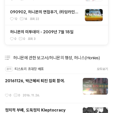
090902, 허니몬의 면접후기, ㈜잉카인터
넷 기술 면접 후 또한번 깨달음을 얻다. ㅡ
12
14
조회
22
ㅅ-)/ 레벨업!!
허니몬의 미투데이 - 2009년 7월 18일
0
0
조회
3
허니몬에 관한 보고서/허니몬의 행성, 허니스(Honies)
분류 전체보기
주요 글 목록
티스토리 초대장 배포
모두보기
공지
20161126, 박근혜씨 퇴진 집회 참여.
작성시간
0
0
2016. 11. 26.
정치적 부패, 도둑정치 Kleptocracy
글 내용