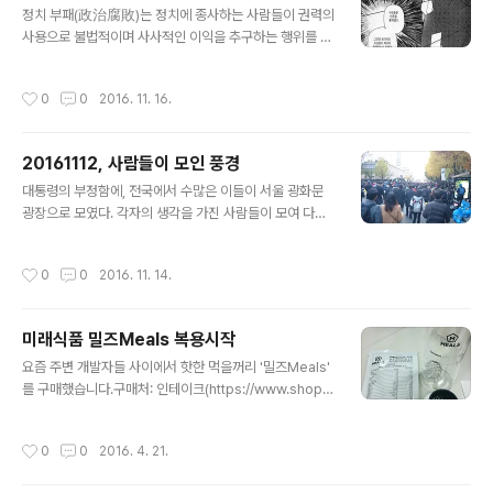
정치 부패(政治腐敗)는 정치에 종사하는 사람들이 권력의
사용으로 불법적이며 사사적인 이익을 추구하는 행위를 말
한다. 정적의 억압이나 경찰로 인한 탄압과 같은 정부의 권
력을 다른 목적으로 악용하는 행위는 정치 부패로 간주하
작성시간
0
0
2016. 11. 16.
지 않다. 정부와 집적적으로 관련이 없는 민간인이나 사기
업이도 정치 부패로 간주하지 않다. 정치 부패는 즉 공무를
수행하는 정치인의 불법 행위이다. 정치 부패의 형태는 뇌
20161112, 사람들이 모인 풍경
물, 공갈, 정실인사, 네포티즘, 불법 후원, 공금 횡령 등이 있
글 내용
다. 이러한 형태의 정치 부패는 마약거래, 돈세탁, 인신매매
대통령의 부정함에, 전국에서 수많은 이들이 서울 광화문
등의 조직범죄에 연류될 수 있다. 정치 부패가 심한 상황을
광장으로 모였다. 각자의 생각을 가진 사람들이 모여 다함
도둑정치(Kleptocracy)라고 부른다.- 정치_부패, wikip
께 입모아 외치는 함성이 그곳에 닿기를 바라며 앞으로 나
edia
아간다. 시위행진의 틈 안에서, 스마트폰을 통해 시위 밖의
작성시간
0
0
2016. 11. 14.
전체적인 분위기를 확인하면서 앞으로 앞으로 나아간다.
사람들이 자리를 지킨다. 자신들만 생각하는 구태의연한
무리들을 태권브이가 빠샤!하고 무찔러주길 바라본다.
미래식품 밀즈Meals 복용시작
글 내용
요즘 주변 개발자들 사이에서 핫한 먹을꺼리 '밀즈Meals'
를 구매했습니다.구매처: 인테이크(https://www.shopin
take.com) 구매에 앞서 지인을 '피실험체'로 삼아 '쉐이커
+ 일주일치(7개)' 으로 제공하여 긍정적인 피드백을 받은
작성시간
0
0
2016. 4. 21.
후 진행을 했습니다.'피실험체'도 함께 구매(칼로리가 절반
정도 되는 라이트를 구매)를 하여 택배비를 절약. 도착하기