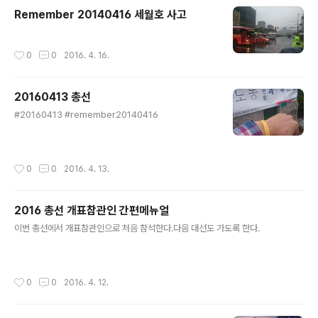
무섭게 밀즈 오리지널 2.0 을 시식(?? 시음??) 해보았습니
Remember 20140416 세월호 사고
다. 옆에 있는 동료직원에게도 맛을 보라고 하나 건냈습니
다.전용쉐이커에는 '오리지널'과 '라이트' 에 따른 물높이가
있습니다. 물높이선에 맞춰 물을 채우고! 파우치에 있는 내
작성시간
0
0
2016. 4. 16.
용물을 담습니다. 그냥 떡에 찍어먹어도 콩가루처럼 고소
하게 먹을 수 있겠습니다. 그렇겠죠...?파우치의 내용..
20160413 총선
글 내용
#20160413 #remember20140416
작성시간
0
0
2016. 4. 13.
2016 총선 개표참관인 간편메뉴얼
글 내용
이번 총선에서 개표참관인으로 처음 참석한다.다음 대선도 가도록 한다.
작성시간
0
0
2016. 4. 12.