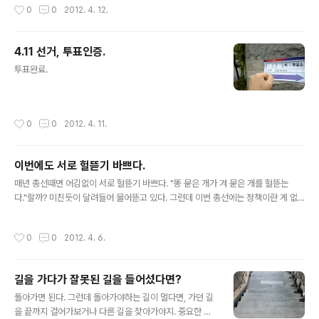
자.
작성시간
0
0
2012. 4. 12.
4.11 선거, 투표인증.
글 내용
투표완료.
작성시간
0
0
2012. 4. 11.
이번에도 서로 헐뜯기 바쁘다.
글 내용
매년 총선때면 어김없이 서로 헐뜯기 바쁘다. "똥 묻은 개가 겨 묻은 개를 헐뜯는
다."랄까? 미친듯이 달려들어 물어뜯고 있다. 그런데 이번 총선에는 정책이란 게 없
어. 밑도 끝도 없는 정책(예산 편성이나 집행에 대한 준비도 없고)만 남발하고, 그 세
금을 내고 정책에 휘둘리며 살아가야하는 국민들을 위한 정책이 없어. 고등 교육자들
작성시간
0
0
2012. 4. 6.
이 많고 먹고 살기 좋아진 세상이라지만, 우리네 정치의식이 그런 풍요로움을 누리기
에는 과거에 머물러 있다. 투표하자. 자신의 소신껏. 투표한 다음에 까자.
길을 가다가 잘못된 길을 들어섰다면?
글 내용
돌아가면 된다. 그런데 돌아가야하는 길이 멀다면, 가던 길
을 끝까지 걸어가보거나 다른 길을 찾아가야지. 중요한 건