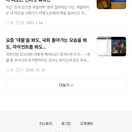
는 프로가 영향을 끼쳤다고 생각한다. 이번 회차에서는 '인
글 내용
간 유재석'이 가지고 있는 인간적인 매력과 '리더 유재석'이
최근 '집에 있으면 게을러져' 병에 걸려버린 나는, 게을러지
가지고 있는 리더쉽을 보여주는 프로였다. 그리고 마지막
는 내 자신을 다독이기 위해 노트북과 책을 짊어지고 서울
으로 인상깊었던 장면 중 하나가 바로 이 장면이었다. 50
로 나온다. 왕복 2시간의 거리를 굳이 나오는 이유는 곧 재
작성시간
0
3
2011. 1. 14.
도가 넘는 경사를 오르는 것에 대해 '지치고, 겁먹은' 길을
취업을 해야하는 상황 속에서 늘어지는 나 자신을 다독이
위해 힘든 와중..
기 위해서이다. 내가 자주가는 곳은 요기다. 주변에 큰 카페
들이 많은 탓에 그리 사람들이 많이 몰리지 않으면서, 지나
요즘 '대물'을 봐도, 국회 돌아가는 모습을 봐
가는 사람들을 내려다볼 수 있으면서, 편안하게 인터넷을
도, 자이언트를 봐도...
즐기며 컴퓨터를 할 수 있기 때문에 나는 이곳을 자주 찾는
글 내용
다. 언제부터인가, 커피숍을 선택할 때 - 무선인터넷(Wi-F
국회의원 잡으려면 어떻게 해야되요? 검사되면 되지. -- 대
i)는 잘 잡히는지? - 충분한 전원 콘센트가 있는지? - 사람
물 중 우리나라 정치판에서는 검사도 정치인과 같은 족속
들은 많지 않은지? - 지나가는 사람을 볼 수 있는지? 를 고
이다. 가재는 게편이라지만... 요즘 정치 돌아가는 뽄새를
작성시간
0
1
2010. 12. 13.
려하여 커피숍을 선택하고 있다. 오늘도 나는 노트북과 두
보면, 열만 가득 뻗쳐오른다. 영화 속에 나오는, 나의 상상
터운 책이 든 가..
속에 있는 대통령은 과연 나타날 수 있을까? 후우... ㅡ_-)>
내가 대통령이 되었으면 좋겠다는 생각이 드는 건 왜그럴
더보기
까?
의안내
티스토리
로그인
고객센터