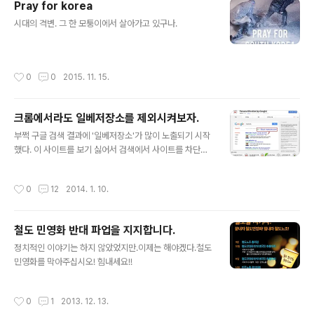
Pray for korea
글 내용
시대의 격변. 그 한 모퉁이에서 살아가고 있구나.
작성시간
0
0
2015. 11. 15.
크롬에서라도 일베저장소를 제외시켜보자.
글 내용
부쩍 구글 검색 결과에 '일베저장소'가 많이 노출되기 시작
했다. 이 사이트를 보기 싫어서 검색에서 사이트를 차단할
방법을 요리조리 찾아봤지만 딱히 눈에 띄지를 않는다. 찾
아보니 구글에서 특정 사이트를 검색결과에서 차단시키는
작성시간
0
12
2014. 1. 10.
기능이 사라졌다.대신 공식 크롬 플러그인 'Personal Blo
cklist' 을 설치할 수가 있다. 현재 접근해있는 사이트를 차
단하는 기능을 한다. 차단하려면... 그 사이트에 한번은 접
철도 민영화 반대 파업을 지지합니다.
근해야 한다.일베저장소에 가서 오른쪽 상단에 있는 Pers
글 내용
onal Blocklist 버튼을 누르면 다음과 같은 창이 뜬다. 이
정치적인 이야기는 하지 않았었지만.이제는 해야겠다.철도
제 'Block current host: ilbe.com' 을 클릭하면 된다.
민영화를 막아주십시오! 힘내세요!!
사용방법은 간단하다. 저기서 달루는 글들이 참... 거북스럽
다.
작성시간
0
1
2013. 12. 13.