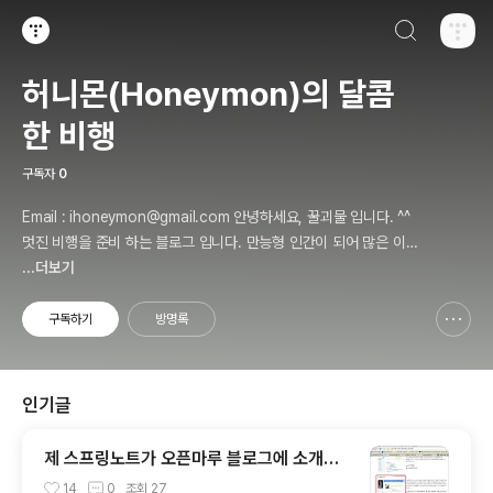
검색하기
티스토리
허니몬(Honeymon)의 달콤
한 비행
구독자
0
Email : ihoneymon@gmail.com 안녕하세요, 꿀괴물 입니다. ^^
멋진 비행을 준비 하는 블로그 입니다. 만능형 인간이 되어 많은 이들
에게 인정받고, 즐겁고 행복하게 살기를 간절히 원합니다!! 달콤살벌
...더보기
한 꿀괴물의 좌충우돌 파란만장한 여정을 지켜봐주세요!! ^^
구독하기
방명록
신고하기 레이어
열기
인기글
제 스프링노트가 오픈마루 블로그에 소개가
되었어요. ㅠㅅ-)b
14
0
조회
27