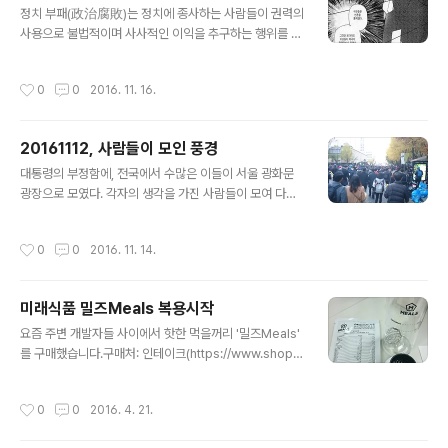
정치 부패(政治腐敗)는 정치에 종사하는 사람들이 권력의
사용으로 불법적이며 사사적인 이익을 추구하는 행위를 말
한다. 정적의 억압이나 경찰로 인한 탄압과 같은 정부의 권
력을 다른 목적으로 악용하는 행위는 정치 부패로 간주하
작성시간
0
0
2016. 11. 16.
지 않다. 정부와 집적적으로 관련이 없는 민간인이나 사기
업이도 정치 부패로 간주하지 않다. 정치 부패는 즉 공무를
수행하는 정치인의 불법 행위이다. 정치 부패의 형태는 뇌
20161112, 사람들이 모인 풍경
물, 공갈, 정실인사, 네포티즘, 불법 후원, 공금 횡령 등이 있
글 내용
다. 이러한 형태의 정치 부패는 마약거래, 돈세탁, 인신매매
대통령의 부정함에, 전국에서 수많은 이들이 서울 광화문
등의 조직범죄에 연류될 수 있다. 정치 부패가 심한 상황을
광장으로 모였다. 각자의 생각을 가진 사람들이 모여 다함
도둑정치(Kleptocracy)라고 부른다.- 정치_부패, wikip
께 입모아 외치는 함성이 그곳에 닿기를 바라며 앞으로 나
edia
아간다. 시위행진의 틈 안에서, 스마트폰을 통해 시위 밖의
작성시간
0
0
2016. 11. 14.
전체적인 분위기를 확인하면서 앞으로 앞으로 나아간다.
사람들이 자리를 지킨다. 자신들만 생각하는 구태의연한
무리들을 태권브이가 빠샤!하고 무찔러주길 바라본다.
미래식품 밀즈Meals 복용시작
글 내용
요즘 주변 개발자들 사이에서 핫한 먹을꺼리 '밀즈Meals'
를 구매했습니다.구매처: 인테이크(https://www.shopin
take.com) 구매에 앞서 지인을 '피실험체'로 삼아 '쉐이커
+ 일주일치(7개)' 으로 제공하여 긍정적인 피드백을 받은
작성시간
0
0
2016. 4. 21.
후 진행을 했습니다.'피실험체'도 함께 구매(칼로리가 절반
정도 되는 라이트를 구매)를 하여 택배비를 절약. 도착하기