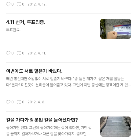
자.
작성시간
0
0
2012. 4. 12.
4.11 선거, 투표인증.
글 내용
투표완료.
작성시간
0
0
2012. 4. 11.
이번에도 서로 헐뜯기 바쁘다.
글 내용
매년 총선때면 어김없이 서로 헐뜯기 바쁘다. "똥 묻은 개가 겨 묻은 개를 헐뜯는
다."랄까? 미친듯이 달려들어 물어뜯고 있다. 그런데 이번 총선에는 정책이란 게 없
어. 밑도 끝도 없는 정책(예산 편성이나 집행에 대한 준비도 없고)만 남발하고, 그 세
금을 내고 정책에 휘둘리며 살아가야하는 국민들을 위한 정책이 없어. 고등 교육자들
작성시간
0
0
2012. 4. 6.
이 많고 먹고 살기 좋아진 세상이라지만, 우리네 정치의식이 그런 풍요로움을 누리기
에는 과거에 머물러 있다. 투표하자. 자신의 소신껏. 투표한 다음에 까자.
길을 가다가 잘못된 길을 들어섰다면?
글 내용
돌아가면 된다. 그런데 돌아가야하는 길이 멀다면, 가던 길
을 끝까지 걸어가보거나 다른 길을 찾아가야지. 중요한 건