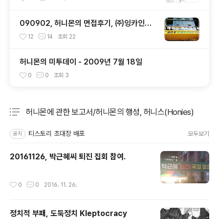
090902, 허니몬의 면접후기, ㈜잉카인터
넷 기술 면접 후 또한번 깨달음을 얻다. ㅡ
12
14
조회
22
ㅅ-)/ 레벨업!!
허니몬의 미투데이 - 2009년 7월 18일
0
0
조회
3
허니몬에 관한 보고서/허니몬의 행성, 허니스(Honies)
분류 전체보기
주요 글 목록
티스토리 초대장 배포
모두보기
공지
20161126, 박근혜씨 퇴진 집회 참여.
작성시간
0
0
2016. 11. 26.
정치적 부패, 도둑정치 Kleptocracy
글 내용