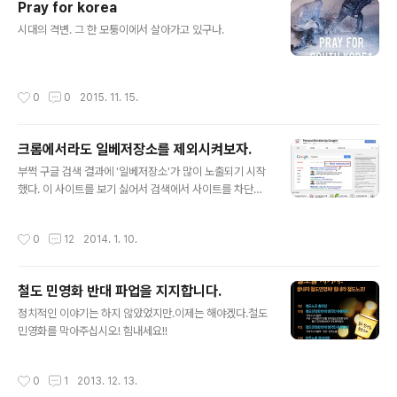
Pray for korea
글 내용
시대의 격변. 그 한 모퉁이에서 살아가고 있구나.
작성시간
0
0
2015. 11. 15.
크롬에서라도 일베저장소를 제외시켜보자.
글 내용
부쩍 구글 검색 결과에 '일베저장소'가 많이 노출되기 시작
했다. 이 사이트를 보기 싫어서 검색에서 사이트를 차단할
방법을 요리조리 찾아봤지만 딱히 눈에 띄지를 않는다. 찾
아보니 구글에서 특정 사이트를 검색결과에서 차단시키는
작성시간
0
12
2014. 1. 10.
기능이 사라졌다.대신 공식 크롬 플러그인 'Personal Blo
cklist' 을 설치할 수가 있다. 현재 접근해있는 사이트를 차
단하는 기능을 한다. 차단하려면... 그 사이트에 한번은 접
철도 민영화 반대 파업을 지지합니다.
근해야 한다.일베저장소에 가서 오른쪽 상단에 있는 Pers
글 내용
onal Blocklist 버튼을 누르면 다음과 같은 창이 뜬다. 이
정치적인 이야기는 하지 않았었지만.이제는 해야겠다.철도
제 'Block current host: ilbe.com' 을 클릭하면 된다.
민영화를 막아주십시오! 힘내세요!!
사용방법은 간단하다. 저기서 달루는 글들이 참... 거북스럽
다.
작성시간
0
1
2013. 12. 13.