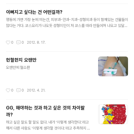
이뻐지고 싶다는 건 어떤걸까?
글 내용
명동에 가면 가장 눈에 띄는건, 피부과-안과-치과-성형외과 등이 함께있는 건물들이
많다는 거다. 코스요리가 나오듯 성형미인이 저 코스를 따라 만들어져 나오고 있달
까? 언제부터인가 지하철에는 성형외과의 광고들이 가득 차기 시작한다. 일반적으로
동물들은 암컷보다 수컷이 화려하다. 번식기가 되면 수컷들은 자신을 한껏 치장하고
작성시간
0
0
2012. 8. 17.
화려한 구애의 몸짓으로 암컷을 유혹한다. 암컷은 자신을 향해 구애하는 수컷들 중
자신이 낳을 아이에게 생존을 높일 수 있는(그 종족만의 특징을 뚜렷하게 갖는) 유전
자를 가진 수컷을 선택한다. 인간계에서는 여성이 치장을 한다. 고가의 브랜드 제품
헌혈한지 오랜만
을 두르고, 거기서 더 나아가 시대의 흐름에 따라 운동을 하여 살을 빼고 그것도 부족
글 내용
하다 느끼면 자신의 뼈와 살을 깍아 사람들이 좋아할 얼굴형으로 ..
오맨만에 혈소판
작성시간
0
0
2012. 4. 21.
GG, 해야하는 것과 하고 싶은 것의 차이랄
까?
글 내용
하고 싶은 말도 할 말도 없다. 내가 '이렇게 생각한다.'라고
해서 다른 사람도 '이렇게 생각할 것이다.'라고 추측하지 말