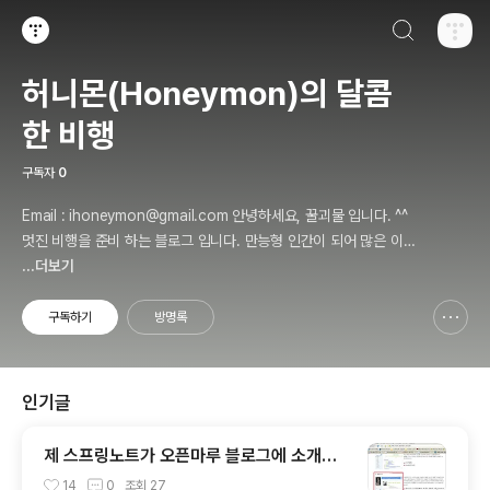
검색하기
티스토리
허니몬(Honeymon)의 달콤
한 비행
구독자
0
Email : ihoneymon@gmail.com 안녕하세요, 꿀괴물 입니다. ^^
멋진 비행을 준비 하는 블로그 입니다. 만능형 인간이 되어 많은 이들
에게 인정받고, 즐겁고 행복하게 살기를 간절히 원합니다!! 달콤살벌
...더보기
한 꿀괴물의 좌충우돌 파란만장한 여정을 지켜봐주세요!! ^^
구독하기
방명록
신고하기 레이어
열기
인기글
제 스프링노트가 오픈마루 블로그에 소개가
되었어요. ㅠㅅ-)b
14
0
조회
27