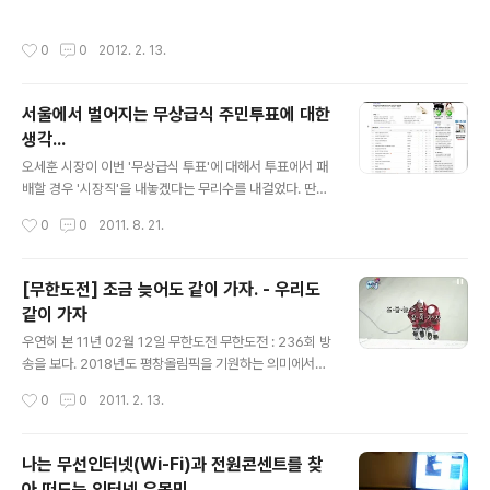
'길'이 아니라 그 길을 걷고 있는 '나'니까.
작성시간
0
0
2012. 2. 13.
서울에서 벌어지는 무상급식 주민투표에 대한
생각...
글 내용
오세훈 시장이 이번 '무상급식 투표'에 대해서 투표에서 패
배할 경우 '시장직'을 내놓겠다는 무리수를 내걸었다. 딴지
일보 : http://www.ddanzi.com/ 에서 요즘 한창 주가를
작성시간
0
0
2011. 8. 21.
올리고 있는 '나는 꼼수다' 라는 대통령 헌정방송이 네티즌
사이에 넓게 퍼져나가고 있다. 나도 재미있게 듣고 있는 방
송인데, 한나라의 대통령(기업의 CEO였고, 교회의 장로이
[무한도전] 조금 늦어도 같이 가자. - 우리도
고, 탈세의 귀재이기 때문에 다양한 소재거리를 제공한다)
같이 가자
을 대상으로한 풍자 프로그램을 찾아볼 수 없는 현실 속에
글 내용
서, 네티즌들은 진행자들의 시원시원한 웃음소리에서 위로
우연히 본 11년 02월 12일 무한도전 무한도전 : 236회 방
를 느끼는 지도 모르겠다. BBK, 청계재단, 소망교회, 인천
송을 보다. 2018년도 평창올림픽을 기원하는 의미에서
공항매각, 4대강 사업 등에 대해서 시원시원하게 꼬집어
'평창'에서 무한도전을 촬영한 것을 보인다. 개인적으로 주
작성시간
0
0
2011. 2. 13.
주고 있다. ㅡ_-); 개인적으로도 왜 저런 인물을 대통령으
말에하는 어느 예능보다도 '무한도전'을 좋아하는 나는 이
로 뽑았는지..
번 방송에서 꽤 인상깊은 장면들을 볼 수가 있어 즐거웠다.
어느 순간부터 주말 예능에서는 '즐거움, 감동, 슬픔'을 함
나는 무선인터넷(Wi-Fi)과 전원콘센트를 찾
께 담아내기 위해 노력하게 되었다. 그것은 '무한도전'이라
아 떠도는 인터넷 유목민