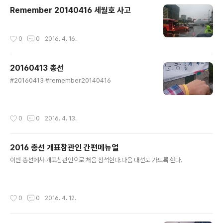
무섭게 밀즈 오리지널 2.0 을 시식(?? 시음??) 해보았습니
Remember 20140416 세월호 사고
다. 옆에 있는 동료직원에게도 맛을 보라고 하나 건냈습니
다.전용쉐이커에는 '오리지널'과 '라이트' 에 따른 물높이가
있습니다. 물높이선에 맞춰 물을 채우고! 파우치에 있는 내
작성시간
0
0
2016. 4. 16.
용물을 담습니다. 그냥 떡에 찍어먹어도 콩가루처럼 고소
하게 먹을 수 있겠습니다. 그렇겠죠...?파우치의 내용..
20160413 총선
글 내용
#20160413 #remember20140416
작성시간
0
0
2016. 4. 13.
2016 총선 개표참관인 간편메뉴얼
글 내용
이번 총선에서 개표참관인으로 처음 참석한다.다음 대선도 가도록 한다.
작성시간
0
0
2016. 4. 12.