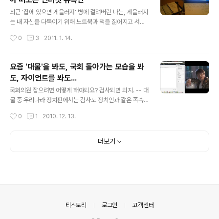
는 프로가 영향을 끼쳤다고 생각한다. 이번 회차에서는 '인
글 내용
간 유재석'이 가지고 있는 인간적인 매력과 '리더 유재석'이
최근 '집에 있으면 게을러져' 병에 걸려버린 나는, 게을러지
가지고 있는 리더쉽을 보여주는 프로였다. 그리고 마지막
는 내 자신을 다독이기 위해 노트북과 책을 짊어지고 서울
으로 인상깊었던 장면 중 하나가 바로 이 장면이었다. 50
로 나온다. 왕복 2시간의 거리를 굳이 나오는 이유는 곧 재
작성시간
0
3
2011. 1. 14.
도가 넘는 경사를 오르는 것에 대해 '지치고, 겁먹은' 길을
취업을 해야하는 상황 속에서 늘어지는 나 자신을 다독이
위해 힘든 와중..
기 위해서이다. 내가 자주가는 곳은 요기다. 주변에 큰 카페
들이 많은 탓에 그리 사람들이 많이 몰리지 않으면서, 지나
요즘 '대물'을 봐도, 국회 돌아가는 모습을 봐
가는 사람들을 내려다볼 수 있으면서, 편안하게 인터넷을
도, 자이언트를 봐도...
즐기며 컴퓨터를 할 수 있기 때문에 나는 이곳을 자주 찾는
글 내용
다. 언제부터인가, 커피숍을 선택할 때 - 무선인터넷(Wi-F
국회의원 잡으려면 어떻게 해야되요? 검사되면 되지. -- 대
i)는 잘 잡히는지? - 충분한 전원 콘센트가 있는지? - 사람
물 중 우리나라 정치판에서는 검사도 정치인과 같은 족속
들은 많지 않은지? - 지나가는 사람을 볼 수 있는지? 를 고
이다. 가재는 게편이라지만... 요즘 정치 돌아가는 뽄새를
작성시간
0
1
2010. 12. 13.
려하여 커피숍을 선택하고 있다. 오늘도 나는 노트북과 두
보면, 열만 가득 뻗쳐오른다. 영화 속에 나오는, 나의 상상
터운 책이 든 가..
속에 있는 대통령은 과연 나타날 수 있을까? 후우... ㅡ_-)>
내가 대통령이 되었으면 좋겠다는 생각이 드는 건 왜그럴
더보기
까?
의안내
티스토리
로그인
고객센터